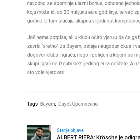
navodno se spominje ulazni bonus, odnosno jednokrat
koja može ići do 20 milijuna eura godišnje, te već s
godine. U tom slučaju, ukupna vrijednost kompletnog p
Još nema potpisa, ali u klubu očito vjeruju da će ga b
završi “sretno” za Bayern, ostaje neugodan okus i
dogovor kluba i igrača, nego i poligon u kojem se mi
skupi igrač ne izgubi bez ijednog eura odštete. A u to
što vole vjerovati.
Tags
Bayern
,
Dayot Upamecano
Starije objave
ALBERT RIERA: Krösche je odigr