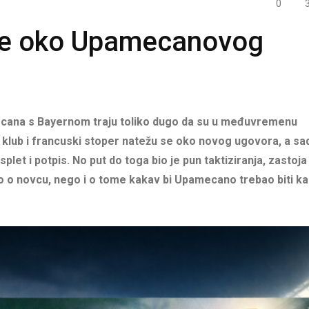
0
sage oko Upamecanovog
cana s Bayernom traju toliko dugo da su u međuvremenu
 klub i francuski stoper natežu se oko novog ugovora, a sa
let i potpis. No put do toga bio je pun taktiziranja, zastoja 
o o novcu, nego i o tome kakav bi Upamecano trebao biti k