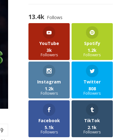
13.4k
Follows
YouTube
Spotify
3k
1.2k
Followers
Followers
Instagram
Twitter
1.2k
808
Followers
Followers
Facebook
TikTok
5.1k
2.1k
Followers
Followers