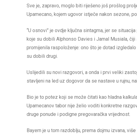
Sve je, zapravo, moglo biti riješeno još prošlog prolj
Upamecano, kojem ugovor istječe nakon sezone, potpi
“U osnovi” je ovdje ključna sintagma, jer se situaci
koje su dobili Alphonso Davies i Jamal Musiala, čiji
promijenila raspoloženje: ono što je dotad izgledalo 
su dobili drugi.
Uslijedili su novi razgovori, a onda i prvi veliki za
stavljeni na led uz dogovor da se nastave u rujnu, na
Bio je to potez koji se može čitati kao hladna kalkula
Upamecanov tabor nije želio voditi konkretne razgovo
druge ponude i podigne pregovaračka vrijednost.
Bayern je u tom razdoblju, prema dojmu izvana, više 