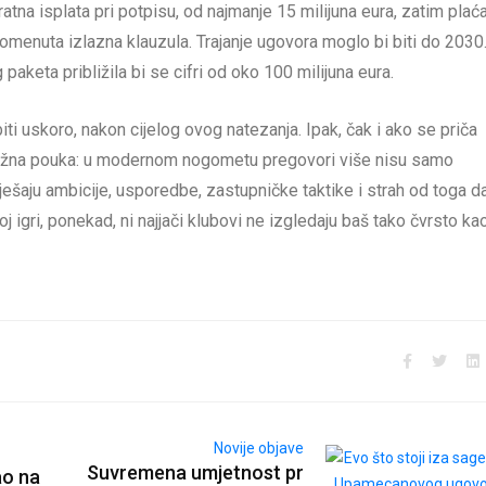
na isplata pri potpisu, od najmanje 15 milijuna eura, zatim plać
pomenuta izlazna klauzula. Trajanje ugovora moglo bi biti do 2030
aketa približila bi se cifri od oko 100 milijuna eura.
iti uskoro, nakon cijelog ovog natezanja. Ipak, čak i ako se priča
 važna pouka: u modernom nogometu pregovori više nisu samo
ješaju ambicije, usporedbe, zastupničke taktike i strah od toga d
j igri, ponekad, ni najjači klubovi ne izgledaju baš tako čvrsto ka
Novije objave
Suvremena umjetnost pr
ao na