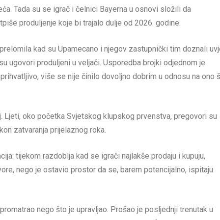
eća. Tada su se igrač i čelnici Bayerna u osnovi složili da
še produljenje koje bi trajalo dulje od 2026. godine.
ja prelomila kad su Upamecano i njegov zastupnički tim doznali uv
 su ugovori produljeni u veljači. Usporedba brojki odjednom je
prihvatljivo, više se nije činilo dovoljno dobrim u odnosu na ono 
stoj. Ljeti, oko početka Svjetskog klupskog prvenstva, pregovori su
kon zatvaranja prijelaznog roka.
cija: tijekom razdoblja kad se igrači najlakše prodaju i kupuju,
re, nego je ostavio prostor da se, barem potencijalno, ispitaju
promatrao nego što je upravljao. Prošao je posljednji trenutak u