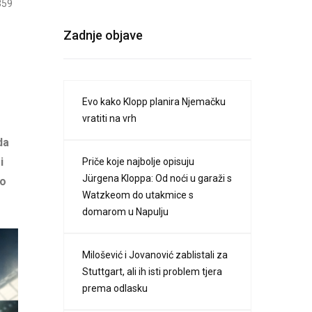
359
Zadnje objave
Evo kako Klopp planira Njemačku
vratiti na vrh
da
i
Priče koje najbolje opisuju
Jürgena Kloppa: Od noći u garaži s
ao
Watzkeom do utakmice s
domarom u Napulju
Milošević i Jovanović zablistali za
Stuttgart, ali ih isti problem tjera
prema odlasku