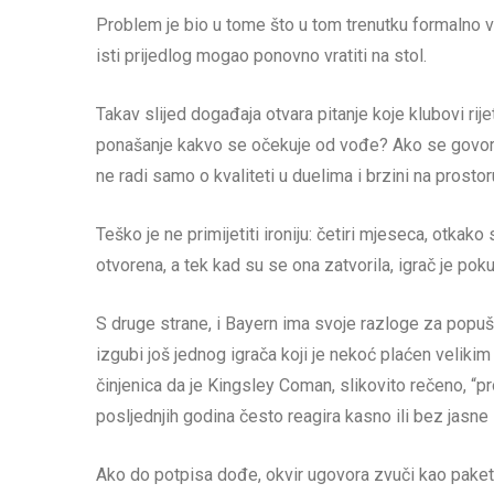
Problem je bio u tome što u tom trenutku formalno v
isti prijedlog mogao ponovno vratiti na stol.
Takav slijed događaja otvara pitanje koje klubovi rije
ponašanje kakvo se očekuje od vođe? Ako se govori 
ne radi samo o kvaliteti u duelima i brzini na prostor
Teško je ne primijetiti ironiju: četiri mjeseca, otkak
otvorena, a tek kad su se ona zatvorila, igrač je pok
S druge strane, i Bayern ima svoje razloge za popuš
izgubi još jednog igrača koji je nekoć plaćen veliki
činjenica da je Kingsley Coman, slikovito rečeno, “
posljednjih godina često reagira kasno ili bez jasne l
Ako do potpisa dođe, okvir ugovora zvuči kao paket k