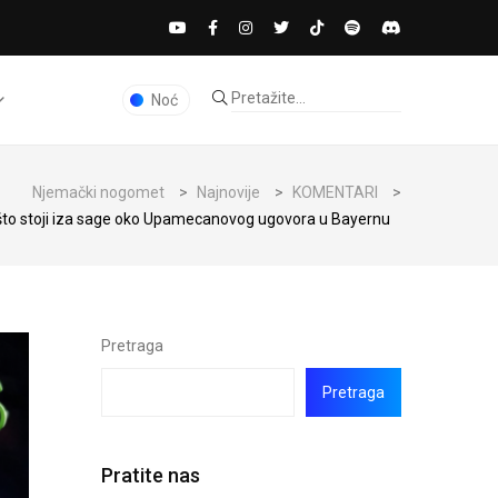
Noć
Njemački nogomet
>
Najnovije
>
KOMENTARI
>
što stoji iza sage oko Upamecanovog ugovora u Bayernu
Pretraga
Pretraga
Pratite nas