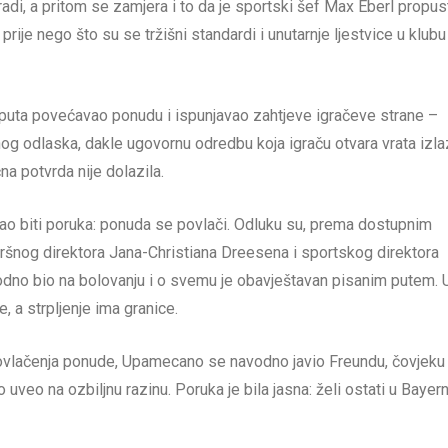
radi, a pritom se zamjera i to da je sportski šef Max Eberl propus
prije nego što su se tržišni standardi i unutarnje ljestvice u klubu
 puta povećavao ponudu i ispunjavao zahtjeve igračeve strane –
og odlaska, dakle ugovornu odredbu koja igraču otvara vrata izla
a potvrda nije dolazila.
ebao biti poruka: ponuda se povlači. Odluku su, prema dostupnim
zvršnog direktora Jana-Christiana Dreesena i sportskog direktora
odno bio na bolovanju i o svemu je obavještavan pisanim putem. 
e, a strpljenje ima granice.
n povlačenja ponude, Upamecano se navodno javio Freundu, čovjeku 
uveo na ozbiljnu razinu. Poruka je bila jasna: želi ostati u Bayern