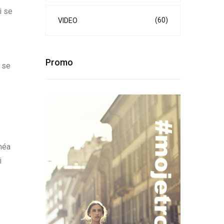
i se
(60)
VIDEO
Promo
 se
anéa
i