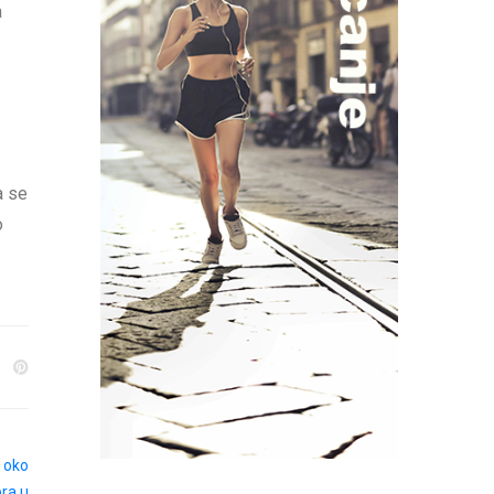
a
.
a se
o