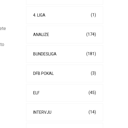
(1)
4. LIGA
jete
(174)
ANALIZE
što
(181)
BUNDESLIGA
(3)
DFB POKAL
(45)
ELF
(14)
INTERVJU