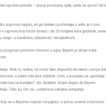
iše nije bilo ponude – ona je povučena. Ipak, sada se govori da b
tko izgovore naglas, ali ga itekako postavljaju u sebi: je li ovo
o ugovoru koji može doseći i do 20 milijuna eura godišnje, onda
u, nego i o karakteru, odlučnosti i dosljednosti.
o su pregovori ponovno otvoreni u rujnu, Bayern je držao vrata
ucao.
tanje. Klub si, realno, ne može lako dopustiti da nakon Leroya S
m novcem, a zatim ode bez odštete. Usto, u pozadini se spominje 
prodan kao na buvljaku”, što dodatno stvara dojam da Bayern
inije. Zato su, čini se, i odobrena ozbiljna ustupanja.
oji se u Bayernu osjeća i na papiru i u poruci prema svlačionici: