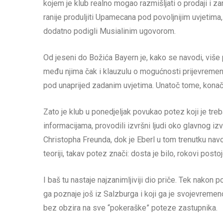
kojem je klub realno mogao razmišljati o prodaji i za
ranije produljiti Upamecana pod povoljnijim uvjetima, 
dodatno podigli Musialinim ugovorom.
Od jeseni do Božića Bayern je, kako se navodi, više
među njima čak i klauzulu o mogućnosti prijevremen
pod unaprijed zadanim uvjetima. Unatoč tome, konačn
Zato je klub u ponedjeljak povukao potez koji je tr
informacijama, provodili izvršni ljudi oko glavnog i
Christopha Freunda, dok je Eberl u tom trenutku nav
teoriji, takav potez znači: dosta je bilo, rokovi postoj
I baš tu nastaje najzanimljiviji dio priče. Tek nako
ga poznaje još iz Salzburga i koji ga je svojevremeno 
bez obzira na sve “pokeraške” poteze zastupnika.