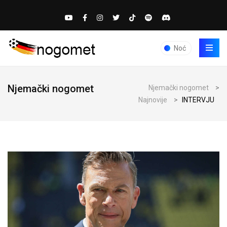
Noć
Njemački nogomet
Njemački nogomet
>
Najnovije
>
INTERVJU