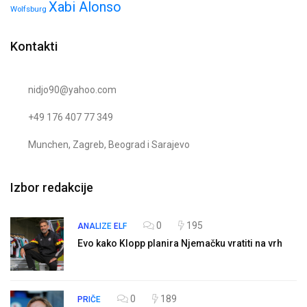
Xabi Alonso
Wolfsburg
Kontakti
nidjo90@yahoo.com
+49 176 407 77 349
Munchen, Zagreb, Beograd i Sarajevo
Izbor redakcije
0
195
ANALIZE
ELF
Evo kako Klopp planira Njemačku vratiti na vrh
0
189
PRIČE