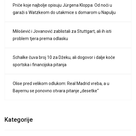
Priče koje najbolje opisuju Jürgena Kloppa: Od noći u
garaži s Watzkeom do utakmice s domarom u Napulju
Milošević i Jovanović zablistali za Stuttgart, ali ih isti
problem tjera prema odlasku
Schalke čuva broj 10 za Džeku, ali dogovor i dalje koče
sportska i financijska pitanja
Olise pred velikom odlukom: Real Madrid vreba, a u
Bayernu se ponovno otvara pitanje „desetke“
Kategorije