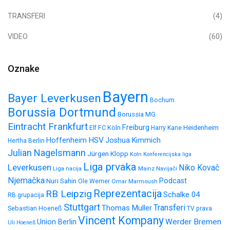
TRANSFERI
(4)
VIDEO
(60)
Oznake
Bayern
Bayer Leverkusen
Bochum
Borussia Dortmund
Borussia MG
Eintracht Frankfurt
Freiburg
FC Köln
Heidenheim
Elf
Harry Kane
HSV
Hoffenheim
Joshua Kimmich
Hertha Berlin
Julian Nagelsmann
Jürgen Klopp
Koln
Konferencijska liga
Liga prvaka
Leverkusen
Niko Kovač
Liga nacija
Mainz
Navijači
Njemačka
Nuri Sahin
Podcast
Ole Werner
Omar Marmoush
Reprezentacija
RB Leipzig
Schalke 04
RB grupacija
Stuttgart
Transferi
Thomas Muller
Sebastian Hoeneß
TV prava
Vincent Kompany
Werder Bremen
Union Berlin
Uli Hoeneß