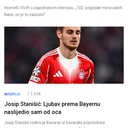
Hoeneß i Roth u zajedničkom intervjuu: „102. pogodak mora zabiti
Kane, on je to zaslužio“
1.51K
INTERVJU
Josip Stanišić: Ljubav prema Bayernu
naslijedio sam od oca
Josip Stanišić rođeni je Bavarac iz bavarske prijestolnice