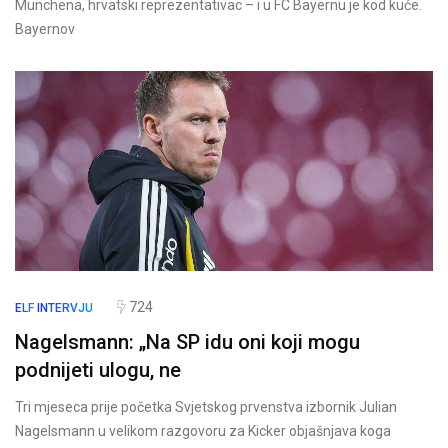
Münchena, hrvatski reprezentativac – i u FC Bayernu je kod kuće.
Bayernov
724
ELF
INTERVJU
Nagelsmann: „Na SP idu oni koji mogu
podnijeti ulogu, ne
Tri mjeseca prije početka Svjetskog prvenstva izbornik Julian
Nagelsmann u velikom razgovoru za Kicker objašnjava koga