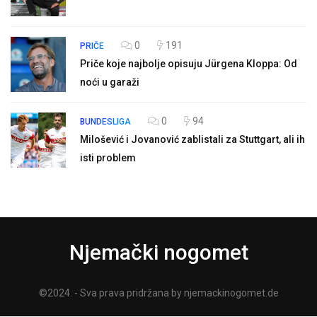
0
191
PRIČE
Priče koje najbolje opisuju Jürgena Kloppa: Od
noći u garaži
0
94
BUNDESLIGA
Milošević i Jovanović zablistali za Stuttgart, ali ih
isti problem
Njemački nogomet
©2024. - Sva prava pridržana by njemackinogomet.de