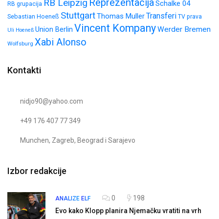
Reprezentacija
RB Leipzig
Schalke 04
RB grupacija
Stuttgart
Transferi
Thomas Muller
Sebastian Hoeneß
TV prava
Vincent Kompany
Werder Bremen
Union Berlin
Uli Hoeneß
Xabi Alonso
Wolfsburg
Kontakti
nidjo90@yahoo.com
+49 176 407 77 349
Munchen, Zagreb, Beograd i Sarajevo
Izbor redakcije
0
198
ANALIZE
ELF
Evo kako Klopp planira Njemačku vratiti na vrh