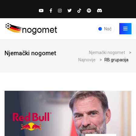
Noć
Njemački nogomet
Njemački nogomet
>
Najnovije
>
RB grupacija