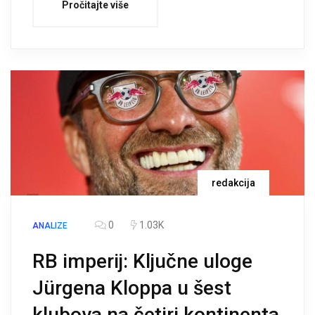
Pročitajte više
redakcija
0
1.03K
ANALIZE
RB imperij: Ključne uloge
Jürgena Kloppa u šest
klubova na četiri kontinenta