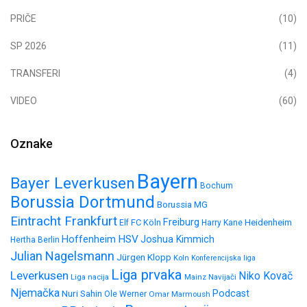
PRIČE
(10)
SP 2026
(11)
TRANSFERI
(4)
VIDEO
(60)
Oznake
Bayern
Bayer Leverkusen
Bochum
Borussia Dortmund
Borussia MG
Eintracht Frankfurt
Freiburg
FC Köln
Heidenheim
Elf
Harry Kane
HSV
Hoffenheim
Joshua Kimmich
Hertha Berlin
Julian Nagelsmann
Jürgen Klopp
Koln
Konferencijska liga
Liga prvaka
Leverkusen
Niko Kovač
Liga nacija
Mainz
Navijači
Njemačka
Nuri Sahin
Podcast
Ole Werner
Omar Marmoush