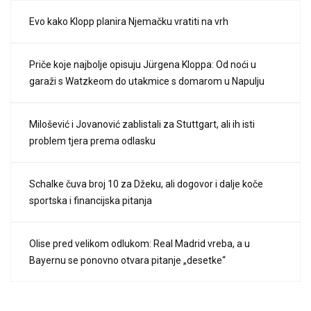
Evo kako Klopp planira Njemačku vratiti na vrh
Priče koje najbolje opisuju Jürgena Kloppa: Od noći u
garaži s Watzkeom do utakmice s domarom u Napulju
Milošević i Jovanović zablistali za Stuttgart, ali ih isti
problem tjera prema odlasku
Schalke čuva broj 10 za Džeku, ali dogovor i dalje koče
sportska i financijska pitanja
Olise pred velikom odlukom: Real Madrid vreba, a u
Bayernu se ponovno otvara pitanje „desetke“