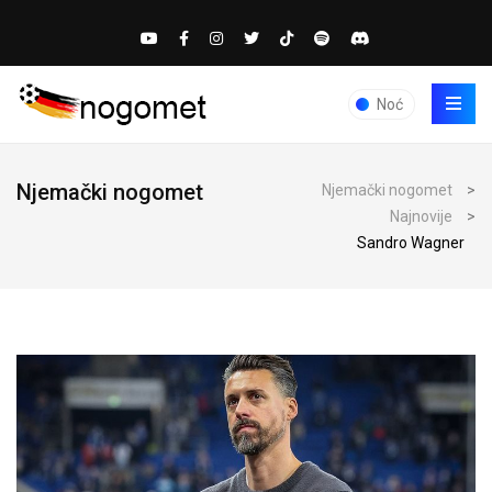
Noć
Njemački nogomet
Njemački nogomet
>
Najnovije
>
Sandro Wagner