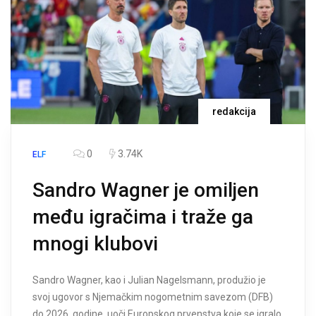
redakcija
0
3.74K
ELF
Sandro Wagner je omiljen
među igračima i traže ga
mnogi klubovi
Sandro Wagner, kao i Julian Nagelsmann, produžio je
svoj ugovor s Njemačkim nogometnim savezom (DFB)
do 2026. godine, uoči Europskog prvenstva koje se igralo