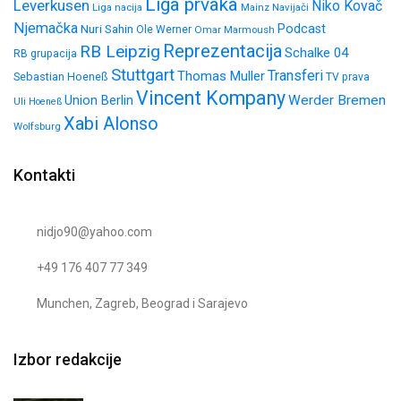
Liga prvaka
Leverkusen
Niko Kovač
Liga nacija
Mainz
Navijači
Njemačka
Nuri Sahin
Podcast
Ole Werner
Omar Marmoush
Reprezentacija
RB Leipzig
Schalke 04
RB grupacija
Stuttgart
Transferi
Thomas Muller
Sebastian Hoeneß
TV prava
Vincent Kompany
Werder Bremen
Union Berlin
Uli Hoeneß
Xabi Alonso
Wolfsburg
Kontakti
nidjo90@yahoo.com
+49 176 407 77 349
Munchen, Zagreb, Beograd i Sarajevo
Izbor redakcije