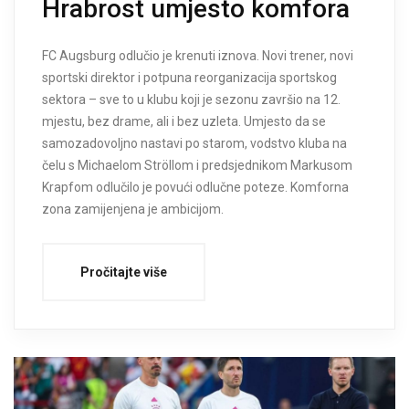
Hrabrost umjesto komfora
FC Augsburg odlučio je krenuti iznova. Novi trener, novi
sportski direktor i potpuna reorganizacija sportskog
sektora – sve to u klubu koji je sezonu završio na 12.
mjestu, bez drame, ali i bez uzleta. Umjesto da se
samozadovoljno nastavi po starom, vodstvo kluba na
čelu s Michaelom Ströllom i predsjednikom Markusom
Krapfom odlučilo je povući odlučne poteze. Komforna
zona zamijenjena je ambicijom.
Pročitajte više