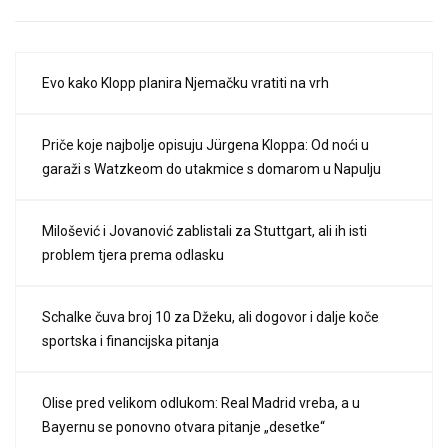
Evo kako Klopp planira Njemačku vratiti na vrh
Priče koje najbolje opisuju Jürgena Kloppa: Od noći u
garaži s Watzkeom do utakmice s domarom u Napulju
Milošević i Jovanović zablistali za Stuttgart, ali ih isti
problem tjera prema odlasku
Schalke čuva broj 10 za Džeku, ali dogovor i dalje koče
sportska i financijska pitanja
Olise pred velikom odlukom: Real Madrid vreba, a u
Bayernu se ponovno otvara pitanje „desetke“