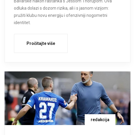
Bavarske nakon rastanka s Jessom Thorupom. Ova
odluka dolazi s dozom rizika, ali i s jasnom vizijom:
pružiti klubu novu energiju i ofenzivniji nogometni
identitet.
Pročitajte više
redakcija