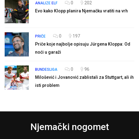
0
202
ANALIZE
ELF
Evo kako Klopp planira Njemačku vratiti na vrh
0
197
PRIČE
Priče koje najbolje opisuju Jürgena Kloppa: Od
noći u garaži
0
96
BUNDESLIGA
Milošević i Jovanović zablistali za Stuttgart, ali ih
isti problem
Njemački nogomet