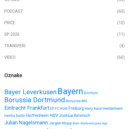
PODCAST
(60)
PRIČE
(10)
SP 2026
(11)
TRANSFERI
(4)
VIDEO
(60)
Oznake
Bayern
Bayer Leverkusen
Bochum
Borussia Dortmund
Borussia MG
Eintracht Frankfurt
Freiburg
FC Köln
Heidenheim
Elf
Harry Kane
HSV
Hoffenheim
Joshua Kimmich
Hertha Berlin
Julian Nagelsmann
Jürgen Klopp
Koln
Konferencijska liga