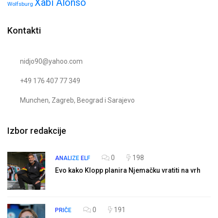
Xabi Alonso
Wolfsburg
Kontakti
nidjo90@yahoo.com
+49 176 407 77 349
Munchen, Zagreb, Beograd i Sarajevo
Izbor redakcije
0
198
ANALIZE
ELF
Evo kako Klopp planira Njemačku vratiti na vrh
0
191
PRIČE