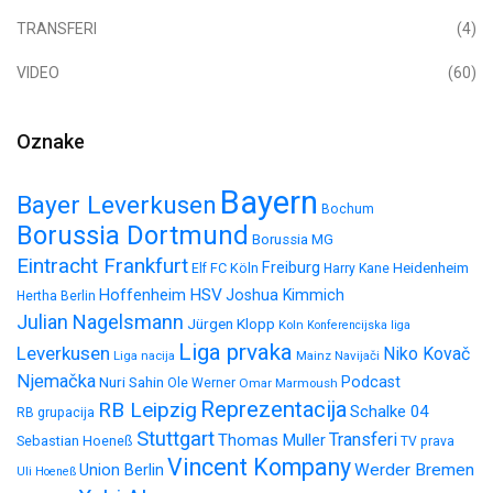
TRANSFERI
(4)
VIDEO
(60)
Oznake
Bayern
Bayer Leverkusen
Bochum
Borussia Dortmund
Borussia MG
Eintracht Frankfurt
Freiburg
FC Köln
Heidenheim
Elf
Harry Kane
HSV
Hoffenheim
Joshua Kimmich
Hertha Berlin
Julian Nagelsmann
Jürgen Klopp
Koln
Konferencijska liga
Liga prvaka
Leverkusen
Niko Kovač
Liga nacija
Mainz
Navijači
Njemačka
Nuri Sahin
Podcast
Ole Werner
Omar Marmoush
Reprezentacija
RB Leipzig
Schalke 04
RB grupacija
Stuttgart
Transferi
Thomas Muller
Sebastian Hoeneß
TV prava
Vincent Kompany
Werder Bremen
Union Berlin
Uli Hoeneß