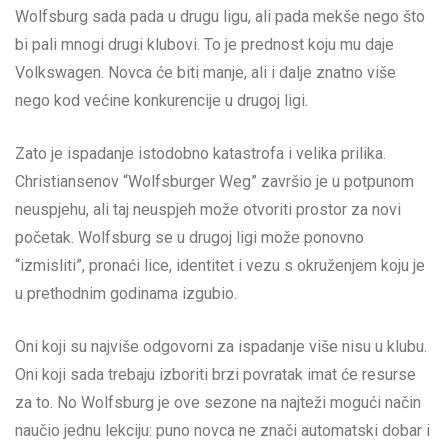
Wolfsburg sada pada u drugu ligu, ali pada mekše nego što
bi pali mnogi drugi klubovi. To je prednost koju mu daje
Volkswagen. Novca će biti manje, ali i dalje znatno više
nego kod većine konkurencije u drugoj ligi.
Zato je ispadanje istodobno katastrofa i velika prilika.
Christiansenov “Wolfsburger Weg” završio je u potpunom
neuspjehu, ali taj neuspjeh može otvoriti prostor za novi
početak. Wolfsburg se u drugoj ligi može ponovno
“izmisliti”, pronaći lice, identitet i vezu s okruženjem koju je
u prethodnim godinama izgubio.
Oni koji su najviše odgovorni za ispadanje više nisu u klubu.
Oni koji sada trebaju izboriti brzi povratak imat će resurse
za to. No Wolfsburg je ove sezone na najteži mogući način
naučio jednu lekciju: puno novca ne znači automatski dobar i