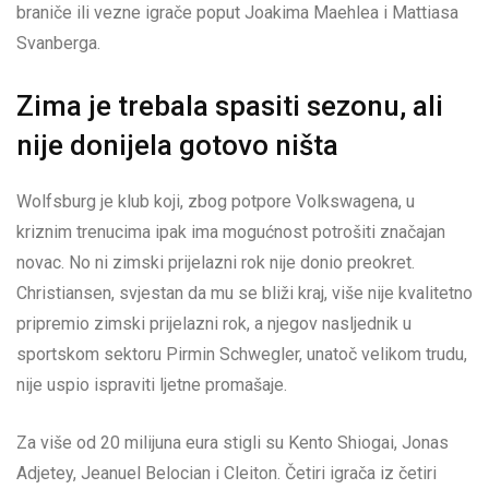
braniče ili vezne igrače poput Joakima Maehlea i Mattiasa
Svanberga.
Zima je trebala spasiti sezonu, ali
nije donijela gotovo ništa
Wolfsburg je klub koji, zbog potpore Volkswagena, u
kriznim trenucima ipak ima mogućnost potrošiti značajan
novac. No ni zimski prijelazni rok nije donio preokret.
Christiansen, svjestan da mu se bliži kraj, više nije kvalitetno
pripremio zimski prijelazni rok, a njegov nasljednik u
sportskom sektoru Pirmin Schwegler, unatoč velikom trudu,
nije uspio ispraviti ljetne promašaje.
Za više od 20 milijuna eura stigli su Kento Shiogai, Jonas
Adjetey, Jeanuel Belocian i Cleiton. Četiri igrača iz četiri