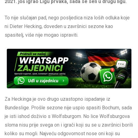
2021. još igrao Ligu prvaka, sada se seli u drugu ligu.
To nije slučajan pad, nego posljedica niza loših odluka koje
ni Dieter Hecking, doveden u završnici sezone kao
spasitelj, više nije mogao ispraviti.
Za Heckinga je ovo drugo uzastopno ispadanje iz
Bundeslige. Prošle sezone nije uspio spasiti Bochum, sada
je isti ishod doživio s Wolfsburgom. No lice Wolfsburgova
sloma nisu prije svega on i igrači koji su se u završnici borili
koliko su mogli. Najveću odgovornost nose oni koji su