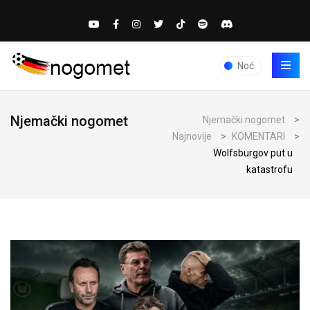
Noć
Njemački nogomet
Njemački nogomet
>
Najnovije
>
KOMENTARI
>
Wolfsburgov put u
katastrofu