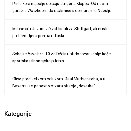
Priče koje najbolje opisuju Jürgena Kloppa: Od noći u
garaži s Watzkeom do utakmice s domarom u Napulju
Milošević i Jovanović zablistali za Stuttgart, ali ih isti
problem tjera prema odlasku
Schalke čuva broj 10 za Džeku, ali dogovor i dalje koče
sportska i financijska pitanja
Olise pred velikom odlukom: Real Madrid vreba, a u
Bayernu se ponovno otvara pitanje „desetke“
Kategorije