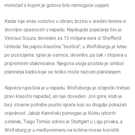
momčad s kojom je gotovo bilo nemoguće uspjeti.
Kadar nije imao vodstvo u obrani, brzinu u sredini terena ni
dovoljno opasnosti u napadu. Najskuplje pojačanje bio je
Vinicius Souza, doveden za 15 milijuna eura iz Sheffield
Uniteda. Na papiru klasična “šestica”, u Wolfsburgu je lutao
po pozicijama: igrao je osmice, desetke, pa čak i stopera u
pripremnim utakmicama. Njegova uloga postala je simbol
planiranja kadra koje se teško može nazvati planiranjem.
Najveća rupa bila je u napadu. Wolfsburgu je očajnički trebao
pravi klasični napadač, ali nije doveden. Još gore, klub je
bez stvarne potrebe pustio igrače koji su drugdje pokazali
vrijednost. Jakub Kamiński pomogao je Kölnu izboriti
ostanak, Tiago Tomás odveo je Stuttgart u Ligu prvaka, a
Wolfsburg je u međuvremenu na krilima morao koristiti