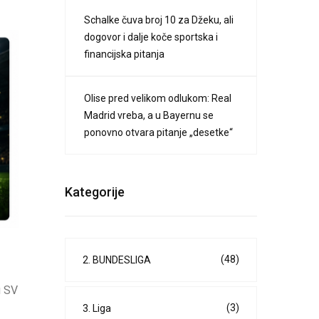
Schalke čuva broj 10 za Džeku, ali
dogovor i dalje koče sportska i
financijska pitanja
Olise pred velikom odlukom: Real
Madrid vreba, a u Bayernu se
ponovno otvara pitanje „desetke“
Kategorije
(48)
2. BUNDESLIGA
u SV
(3)
3. Liga