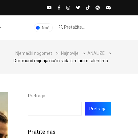
Noć
Njemački nogomet
>
Najnovije
>
ANALIZE
>
Dortmund mijenja način rada s mladim talentima
Pretraga
Pretraga
Pratite nas