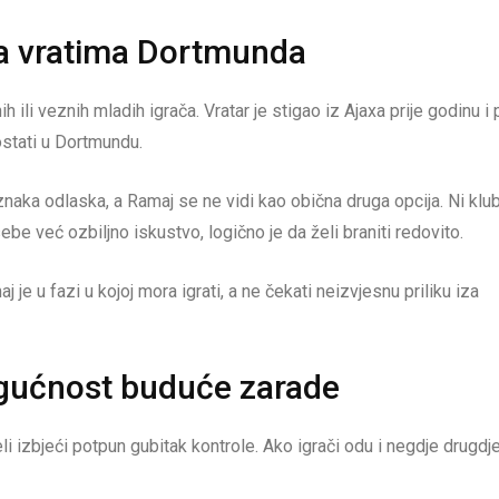
a vratima Dortmunda
h ili veznih mladih igrača. Vratar je stigao iz Ajaxa prije godinu i 
ostati u Dortmundu.
znaka odlaska, a Ramaj se ne vidi kao obična druga opcija. Ni klu
sebe već ozbiljno iskustvo, logično je da želi braniti redovito.
j je u fazi u kojoj mora igrati, a ne čekati neizvjesnu priliku iza
ogućnost buduće zarade
i izbjeći potpun gubitak kontrole. Ako igrači odu i negdje drugdj