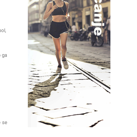
pol,
b ga
e se