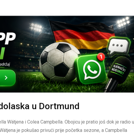
e dolaska u Dortmund
la Wätjena i Colea Campbella. Obojicu je pratio još dok je radio 
 Wätjena je pokušao privući prije početka sezone, a Campbella