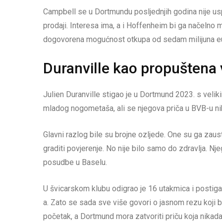
Campbell se u Dortmundu posljednjih godina nije usp
prodaji. Interesa ima, a i Hoffenheim bi ga načelno m
dogovorena mogućnost otkupa od sedam milijuna eu
Duranville kao propuštena 
Julien Duranville stigao je u Dortmund 2023. s veliki
mladog nogometaša, ali se njegova priča u BVB-u nik
Glavni razlog bile su brojne ozljede. One su ga zaust
graditi povjerenje. No nije bilo samo do zdravlja. Nje
posudbe u Baselu.
U švicarskom klubu odigrao je 16 utakmica i postiga
a. Zato se sada sve više govori o jasnom rezu koji bi 
početak, a Dortmund mora zatvoriti priču koja nikada 