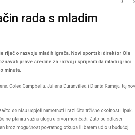
0
ačin rada s mladim
 riječ o razvoju mladih igrača. Novi sportski direktor Ole
oznavati prave sredine za razvoj i spriječiti da mladi igrači
ko minuta.
na, Colea Campbella, Juliena Duranvillea i Dianta Ramaja, taj nov
zašto se nisu uspjeli nametnuti i različite tržišne okolnosti. Ipak,
iše ne planira važnu ulogu u prvoj momčadi. Zato su odlasci
štićen kroz mogućnost povratnog otkupa ili barem udio u budućoj