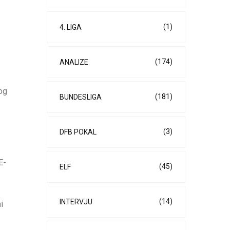
(1)
4. LIGA
(174)
ANALIZE
og
(181)
BUNDESLIGA
(3)
DFB POKAL
E-
(45)
ELF
(14)
INTERVJU
i