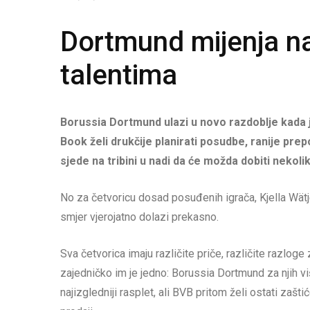
Dortmund mijenja n
talentima
Borussia Dortmund ulazi u novo razdoblje kada je
Book želi drukčije planirati posudbe, ranije prep
sjede na tribini u nadi da će možda dobiti nekoli
No za četvoricu dosad posuđenih igrača, Kjella Wätje
smjer vjerojatno dolazi prekasno.
Sva četvorica imaju različite priče, različite razloge 
zajedničko im je jedno: Borussia Dortmund za njih v
najizgledniji rasplet, ali BVB pritom želi ostati za