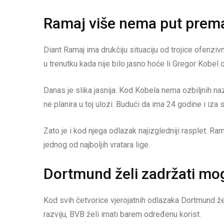
Ramaj više nema put prem
Diant Ramaj ima drukčiju situaciju od trojice ofenzivni
u trenutku kada nije bilo jasno hoće li Gregor Kobel 
Danas je slika jasnija. Kod Kobela nema ozbiljnih na
ne planira u toj ulozi. Budući da ima 24 godine i iza 
Zato je i kod njega odlazak najizgledniji rasplet. Rama
jednog od najboljih vratara lige.
Dortmund želi zadržati m
Kod svih četvorice vjerojatnih odlazaka Dortmund žel
razviju, BVB želi imati barem određenu korist.