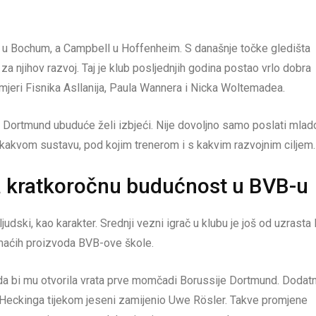
ao u Bochum, a Campbell u Hoffenheim. S današnje točke gledišta
a njihov razvoj. Taj je klub posljednjih godina postao vrlo dobra
mjeri Fisnika Asllanija, Paula Wannera i Nicka Woltemadea.
 Dortmund ubuduće želi izbjeći. Nije dovoljno samo poslati mlad
, u kakvom sustavu, pod kojim trenerom i s kakvim razvojnim ciljem.
ma kratkoročnu budućnost u BVB-u
 ljudski, kao karakter. Srednji vezni igrač u klubu je još od uzrasta 
omaćih proizvoda BVB-ove škole.
da bi mu otvorila vrata prve momčadi Borussije Dortmund. Dodatn
ra Heckinga tijekom jeseni zamijenio Uwe Rösler. Takve promjene