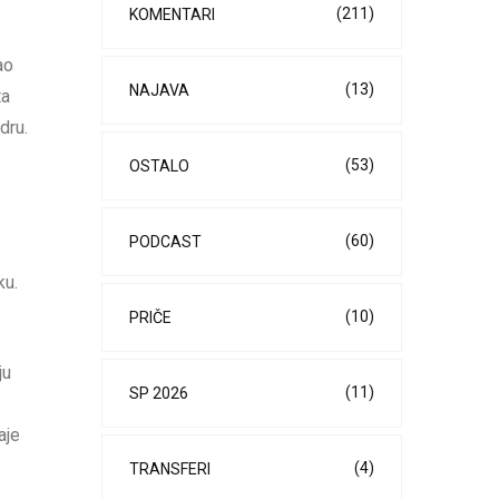
(211)
KOMENTARI
ao
(13)
NAJAVA
ta
dru.
(53)
OSTALO
(60)
PODCAST
ku.
(10)
PRIČE
ju
(11)
SP 2026
aje
(4)
TRANSFERI