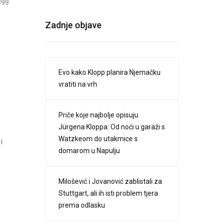
399
Zadnje objave
Evo kako Klopp planira Njemačku
vratiti na vrh
Priče koje najbolje opisuju
Jürgena Kloppa: Od noći u garaži s
Watzkeom do utakmice s
i
domarom u Napulju
Milošević i Jovanović zablistali za
Stuttgart, ali ih isti problem tjera
prema odlasku