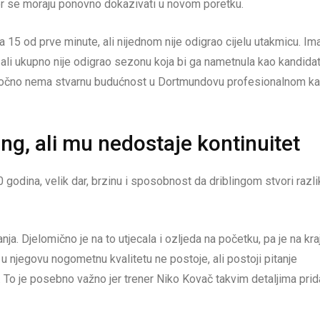
r se moraju ponovno dokazivati u novom poretku.
a 15 od prve minute, ali nijednom nije odigrao cijelu utakmicu. Im
 ali ukupno nije odigrao sezonu koja bi ga nametnula kao kandida
oročno nema stvarnu budućnost u Dortmundovu profesionalnom ka
ing, ali mu nedostaje kontinuitet
 godina, velik dar, brzinu i sposobnost da driblingom stvori razli
a. Djelomično je na to utjecala i ozljeda na početku, pa je na kra
njegovu nogometnu kvalitetu ne postoje, ali postoji pitanje
. To je posebno važno jer trener Niko Kovač takvim detaljima prid