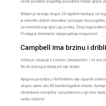
često posebno pogađaju posuđene mlade igrače, je
Wätjen je na kraju skupio 26 ligaških nastupa, od tog
je nekoliko dobrih trenutaka i postigao dva pogotka,
za momčad koja igra Ligu prvaka. Zbog toga kratk
Prodaja je trenutačno najvjerojatnija mogućnost.
Campbell ima brzinu i dribl
Slična je situacija s Coleom Campbellom. I on ima 20
No do pravog proboja još nije došao.
Njegova posudba u Hoffenheim nije ispunila očekivanj
skupio samo oko 80 bundesligaških minuta. Sumnje u 
obrambene discipline i pouzdanosti u igri bez lopte
veliku važnost.