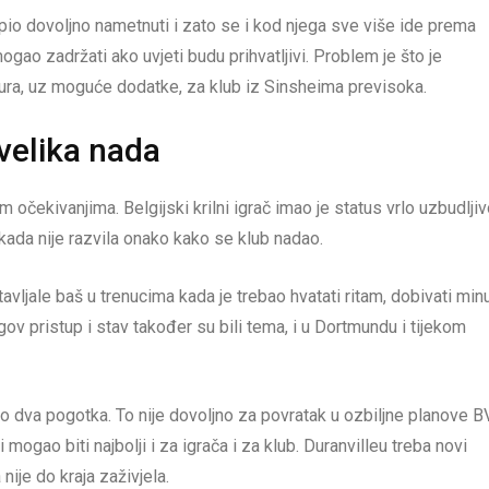
io dovoljno nametnuti i zato se i kod njega sve više ide prema
ogao zadržati ako uvjeti budu prihvatljivi. Problem je što je
ra, uz moguće dodatke, za klub iz Sinsheima previsoka.
velika nada
m očekivanjima. Belgijski krilni igrač imao je status vrlo uzbudlji
ada nije razvila onako kako se klub nadao.
avljale baš u trenucima kada je trebao hvatati ritam, dobivati minu
gov pristup i stav također su bili tema, i u Dortmundu i tijekom
o dva pogotka. To nije dovoljno za povratak u ozbiljne planove B
mogao biti najbolji i za igrača i za klub. Duranvilleu treba novi
nije do kraja zaživjela.