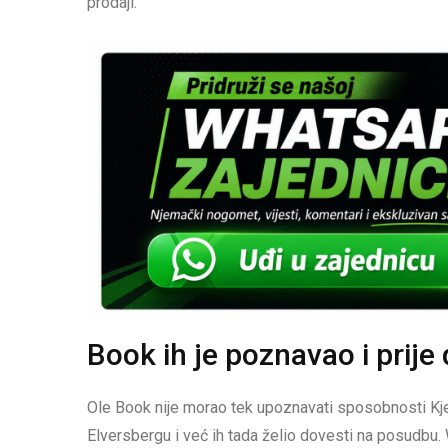
prodaji.
Book ih je poznavao i prij
Ole Book nije morao tek upoznavati sposobnosti Kjel
Elversbergu i već ih tada želio dovesti na posudbu.