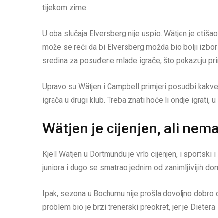
tijekom zime.
U oba slučaja Elversberg nije uspio. Wätjen je otiš
može se reći da bi Elversberg možda bio bolji izbor z
sredina za posuđene mlade igrače, što pokazuju pri
Upravo su Wätjen i Campbell primjeri posudbi kakve
igrača u drugi klub. Treba znati hoće li ondje igrati
Wätjen je cijenjen, ali ne
Kjell Wätjen u Dortmundu je vrlo cijenjen, i sportski i
juniora i dugo se smatrao jednim od zanimljivijih d
Ipak, sezona u Bochumu nije prošla dovoljno dobro 
problem bio je brzi trenerski preokret, jer je Diete