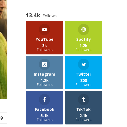
13.4k
Follows
YouTube
Spotify
3k
1.2k
Followers
Followers
Instagram
Twitter
1.2k
808
Followers
Followers
Facebook
TikTok
5.1k
2.1k
Followers
Followers