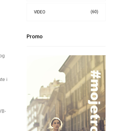
(60)
VIDEO
Promo
vog
te i
VB-