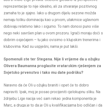
reprezentacije to nije idealno, ali za stvaranje pozitivnog
zamaha to je sjajno. Iako u drugom dijelu sezone možda
nemaju toliku dominaciju kao u prvom, utakmice uglavnom
dobivaju relativno lako i sigurno. To nam donosi puno više
nego neki savršen plan u ovom prozoru. Igrači moraju doći s
dobrim osjećajem – tu jako ovisimo o klupskim trenerima i
klubovima. Kad su uspješni, nama je put lakši.
Spomenuli ste ter Stegena. Nije li vrijeme da u ožujku
Olivera Baumanna proglasite vratarskim rješenjem za
Svjetsko prvenstvo i tako mu date podršku?
Naravno da će Oli u ožujku braniti i opet će to dobro
napraviti. Ipak, moj je posao procijeniti cjelokupnu sliku. Na
ždrijebu Lige nacija već sam rekao: jedna komponenta je
Marc, a druga je to da je Oli u kvalifikacijama bio odličan i da