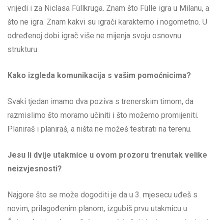
vrijedi i za Niclasa Füllkruga. Znam što Fülle igra u Milanu, a
što ne igra. Znam kakvi su igrači karakterno i nogometno. U
određenoj dobi igrač više ne mijenja svoju osnovnu
strukturu.
Kako izgleda komunikacija s vašim pomoćnicima?
Svaki tjedan imamo dva poziva s trenerskim timom, da
razmislimo što moramo učiniti i što možemo promijeniti.
Planiraš i planiraš, a ništa ne možeš testirati na terenu.
Jesu li dvije utakmice u ovom prozoru trenutak velike
neizvjesnosti?
Najgore što se može dogoditi je da u 3. mjesecu uđeš s
novim, prilagođenim planom, izgubiš prvu utakmicu u