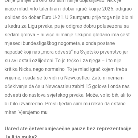
On je primjer za ono što sam ranije objašnjavao. Nick je
inače mlad, vrlo talentiran i dobar igrač, koji je 2025. odigrao
solidan do dobar Euro U-21. U Stuttgartu prije toga nije bio ni
u kadru za Ligu prvaka, pa je odigrao dobru polusezonu sa
sedam golova – ni više ni manje. Ukupno gledano ima šest
mjeseci bundesligaškog nogometa, a onda postane
napadač koji nas „mora odvesti“ na Svjetsko prvenstvo jer
su svi ostali ozlijeđeni. To je teško i za njega – i to nije
kritika Nicka, nego normalno. To je mlad igrač kojem treba
vrijeme, i sada se to vidi i u Newcastleu. Zato ni nemam
očekivanje da će u Newcastleu zabiti 15 golova i onda nas
odvesti do naslova svjetskog prvaka. Može, volio bih, ali to
bi bilo izvanredno. Prošli tjedan sam mu rekao da ostane
miran. Vjerujemo mu.
Usred ste četveromjesečne pauze bez reprezentacije.
Je li to muka?