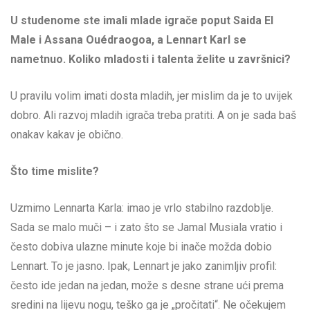
U studenome ste imali mlade igrače poput Saida El
Male i Assana Ouédraogoa, a Lennart Karl se
nametnuo. Koliko mladosti i talenta želite u završnici?
U pravilu volim imati dosta mladih, jer mislim da je to uvijek
dobro. Ali razvoj mladih igrača treba pratiti. A on je sada baš
onakav kakav je obično.
Što time mislite?
Uzmimo Lennarta Karla: imao je vrlo stabilno razdoblje.
Sada se malo muči – i zato što se Jamal Musiala vratio i
često dobiva ulazne minute koje bi inače možda dobio
Lennart. To je jasno. Ipak, Lennart je jako zanimljiv profil:
često ide jedan na jedan, može s desne strane ući prema
sredini na lijevu nogu, teško ga je „pročitati“. Ne očekujem