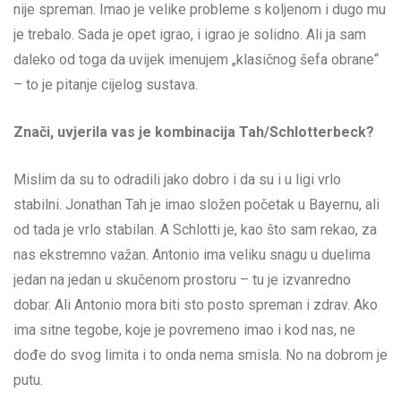
nije spreman. Imao je velike probleme s koljenom i dugo mu
je trebalo. Sada je opet igrao, i igrao je solidno. Ali ja sam
daleko od toga da uvijek imenujem „klasičnog šefa obrane“
– to je pitanje cijelog sustava.
Znači, uvjerila vas je kombinacija Tah/Schlotterbeck?
Mislim da su to odradili jako dobro i da su i u ligi vrlo
stabilni. Jonathan Tah je imao složen početak u Bayernu, ali
od tada je vrlo stabilan. A Schlotti je, kao što sam rekao, za
nas ekstremno važan. Antonio ima veliku snagu u duelima
jedan na jedan u skučenom prostoru – tu je izvanredno
dobar. Ali Antonio mora biti sto posto spreman i zdrav. Ako
ima sitne tegobe, koje je povremeno imao i kod nas, ne
dođe do svog limita i to onda nema smisla. No na dobrom je
putu.