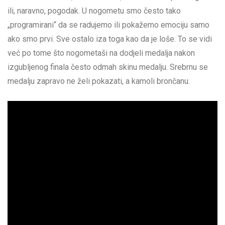
ili, naravno, pogodak. U nogometu smo često tako
„programirani“ da se radujemo ili pokažemo emociju samo
ako smo prvi. Sve ostalo iza toga kao da je loše. To se vidi
već po tome što nogometaši na dodjeli medalja nakon
izgubljenog finala često odmah skinu medalju. Srebrnu se
medalju zapravo ne želi pokazati, a kamoli brončanu.