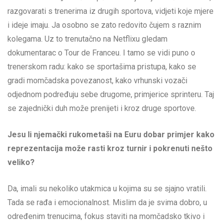
razgovarati s trenerima iz drugih sportova, vidjeti koje mjere
i ideje imaju. Ja osobno se zato redovito čujem s raznim
kolegama. Uz to trenutačno na Netflixu gledam
dokumentarac o Tour de Franceu. I tamo se vidi puno o
trenerskom radu: kako se sportašima pristupa, kako se
gradi momčadska povezanost, kako vrhunski vozači
odjednom podređuju sebe drugome, primjerice sprinteru. Taj
se zajednički duh može prenijeti i kroz druge sportove.
Jesu li njemački rukometaši na Euru dobar primjer kako
reprezentacija može rasti kroz turnir i pokrenuti nešto
veliko?
Da, imali su nekoliko utakmica u kojima su se sjajno vratili.
Tada se rađa i emocionalnost. Mislim da je svima dobro, u
određenim trenucima, fokus staviti na momčadsko tkivo i