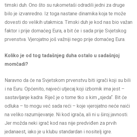
timski duh. Ono što su rukometaši odradili jedni za druge
bilo je izvanredno. Iz toga nastane dinamika koja te može
dovesti do velikih utakmica. Timski duh je kod nas bio važan
faktor i prije domaćeg Eura, a bit će i sada prije Svjetskog
prvenstva. Vjerojatno još važniji nego prije domaćeg Eura.
Koliko je od tog tadašnjeg duha ostalo u sadašnjoj
momčadi?
Naravno da će na Svjetskom prvenstvu biti igrači koji su bili
i na Euru. Općenito, najveći utjecaj koji izbornik ima jest –
sastavljanje kadra. Riječ je o tome tko s kim „sjeda“. Bit će
odluka – to mogu već sada reći – koje vjerojatno neće naići
na veliko razumijevanje. Ni kod igrača, ali ni u široj javnosti.
Jer možda neki igrač kod nas nije predviđen za prvih
jedanaest, iako je u klubu standardan i nositelj igre.