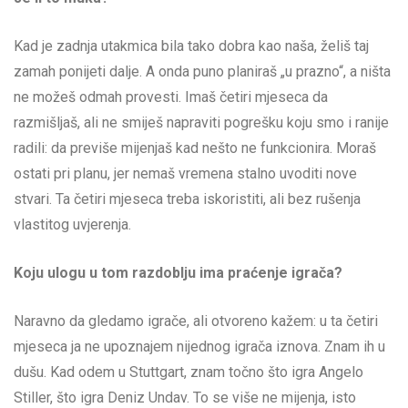
Kad je zadnja utakmica bila tako dobra kao naša, želiš taj
zamah ponijeti dalje. A onda puno planiraš „u prazno“, a ništa
ne možeš odmah provesti. Imaš četiri mjeseca da
razmišljaš, ali ne smiješ napraviti pogrešku koju smo i ranije
radili: da previše mijenjaš kad nešto ne funkcionira. Moraš
ostati pri planu, jer nemaš vremena stalno uvoditi nove
stvari. Ta četiri mjeseca treba iskoristiti, ali bez rušenja
vlastitog uvjerenja.
Koju ulogu u tom razdoblju ima praćenje igrača?
Naravno da gledamo igrače, ali otvoreno kažem: u ta četiri
mjeseca ja ne upoznajem nijednog igrača iznova. Znam ih u
dušu. Kad odem u Stuttgart, znam točno što igra Angelo
Stiller, što igra Deniz Undav. To se više ne mijenja, isto