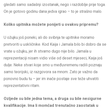
gledati samo sadašnji izostanak, nego i razdoblje prije toga.
On je gotovo godinu dana jedva igrao – to je strašno malo.
Koliko upitnika možete ponijeti u ovakvu pripremu?
U ožujku još poneki, ali do svibnja te upitnike moramo
pretvoriti u uskličnike. Kod Kaija i Jamala bilo bi dobro da se
vrate u ožujku, jer ih stvarno dugo nije bilo. Jamala u
reprezentaciji nisam vidio više od deset mjeseci, Kaija još
dulje. Neke stvari koje smo u međuvremenu radili poznaju
samo teorijski, iz razgovora sa mnom. Zato je važno da
ponovno budu tu – jer im inače postaje sve teže uhvatiti
reprezentativni ritam.
Ozljede su bile jedna tema, a druga su bile nesigurne
kvalifikacije. Ima li momčad trenutačno zaostatak u