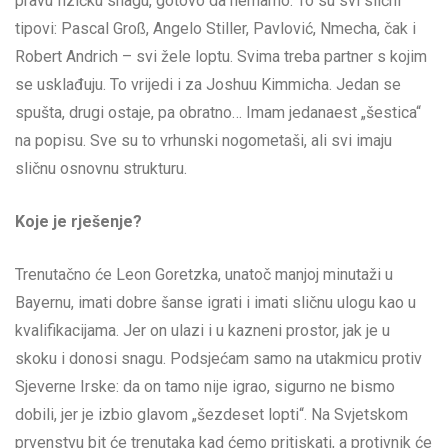
pravu fizičku snagu, gotovo da nemamo. To su svi slični
tipovi: Pascal Groß, Angelo Stiller, Pavlović, Nmecha, čak i
Robert Andrich – svi žele loptu. Svima treba partner s kojim
se usklađuju. To vrijedi i za Joshuu Kimmicha. Jedan se
spušta, drugi ostaje, pa obratno… Imam jedanaest „šestica“
na popisu. Sve su to vrhunski nogometaši, ali svi imaju
sličnu osnovnu strukturu.
Koje je rješenje?
Trenutačno će Leon Goretzka, unatoč manjoj minutaži u
Bayernu, imati dobre šanse igrati i imati sličnu ulogu kao u
kvalifikacijama. Jer on ulazi i u kazneni prostor, jak je u
skoku i donosi snagu. Podsjećam samo na utakmicu protiv
Sjeverne Irske: da on tamo nije igrao, sigurno ne bismo
dobili, jer je izbio glavom „šezdeset lopti“. Na Svjetskom
prvenstvu bit će trenutaka kad ćemo pritiskati, a protivnik će