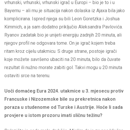
vrhunski, vrhunski, vrhunski igrač u Europi – bio je to i u
Bayernu – ali mu je situacija nakon dolaska iz Ajaxa bila jako
komplicirana. Ispred njega su bili Leon Goretzka i Joshua
Kimmich, a ja sam dodatno priključio Aleksandra Pavlovića.
Ryanov zadatak bio je unijeti energiju zadnjih 20 minuta, ali
njegov profil ne odgovara tome. On je igrač kojem treba
ritam kroz cijelu utakmicu. S druge strane, postoje igrači
koje možete savršeno ubaciti na 20 minuta, bilo da čuvate
rezultat ili nužno morate zabiti gol. Takvi mogu u 20 minuta
ostaviti srce na terenu.
Uoči domaćeg Eura 2024. utakmice u 3. mjesecu protiv
Francuske i Nizozemske bile su prekretnica nakon
poraza u studenome od Turske i Austrije. Hoće li sada
provjere u istom prozoru imati sličnu težinu?