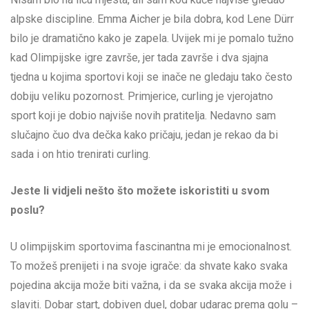
alpske discipline. Emma Aicher je bila dobra, kod Lene Dürr
bilo je dramatično kako je zapela. Uvijek mi je pomalo tužno
kad Olimpijske igre završe, jer tada završe i dva sjajna
tjedna u kojima sportovi koji se inače ne gledaju tako često
dobiju veliku pozornost. Primjerice, curling je vjerojatno
sport koji je dobio najviše novih pratitelja. Nedavno sam
slučajno čuo dva dečka kako pričaju, jedan je rekao da bi
sada i on htio trenirati curling.
Jeste li vidjeli nešto što možete iskoristiti u svom
poslu?
U olimpijskim sportovima fascinantna mi je emocionalnost.
To možeš prenijeti i na svoje igrače: da shvate kako svaka
pojedina akcija može biti važna, i da se svaka akcija može i
slaviti. Dobar start, dobiven duel, dobar udarac prema golu –