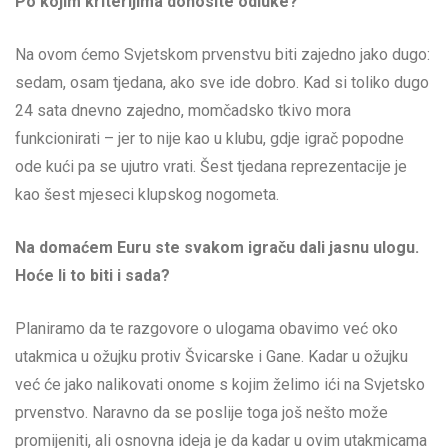
Po kojim kriterijima donosite odluke?
Na ovom ćemo Svjetskom prvenstvu biti zajedno jako dugo:
sedam, osam tjedana, ako sve ide dobro. Kad si toliko dugo
24 sata dnevno zajedno, momčadsko tkivo mora
funkcionirati – jer to nije kao u klubu, gdje igrač popodne
ode kući pa se ujutro vrati. Šest tjedana reprezentacije je
kao šest mjeseci klupskog nogometa.
Na domaćem Euru ste svakom igraču dali jasnu ulogu.
Hoće li to biti i sada?
Planiramo da te razgovore o ulogama obavimo već oko
utakmica u ožujku protiv Švicarske i Gane. Kadar u ožujku
već će jako nalikovati onome s kojim želimo ići na Svjetsko
prvenstvo. Naravno da se poslije toga još nešto može
promijeniti, ali osnovna ideja je da kadar u ovim utakmicama