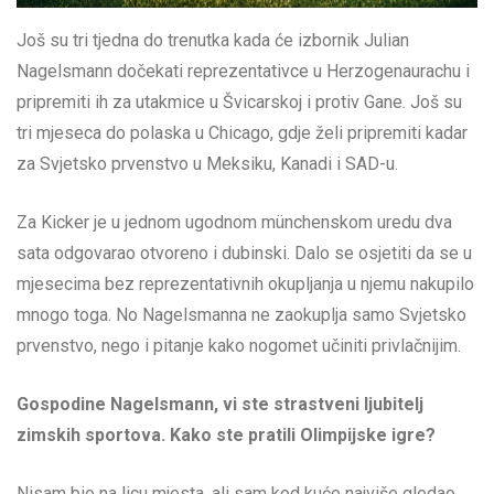
Još su tri tjedna do trenutka kada će izbornik Julian
Nagelsmann dočekati reprezentativce u Herzogenaurachu i
pripremiti ih za utakmice u Švicarskoj i protiv Gane. Još su
tri mjeseca do polaska u Chicago, gdje želi pripremiti kadar
za Svjetsko prvenstvo u Meksiku, Kanadi i SAD-u.
Za Kicker je u jednom ugodnom münchenskom uredu dva
sata odgovarao otvoreno i dubinski. Dalo se osjetiti da se u
mjesecima bez reprezentativnih okupljanja u njemu nakupilo
mnogo toga. No Nagelsmanna ne zaokuplja samo Svjetsko
prvenstvo, nego i pitanje kako nogomet učiniti privlačnijim.
Gospodine Nagelsmann, vi ste strastveni ljubitelj
zimskih sportova. Kako ste pratili Olimpijske igre?
Nisam bio na licu mjesta, ali sam kod kuće najviše gledao