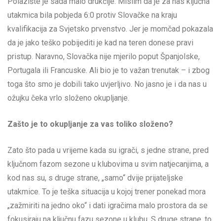
Polazište je sada malo drukčije. Mislim da je za nas ključna
utakmica bila pobjeda 6:0 protiv Slovačke na kraju
kvalifikacija za Svjetsko prvenstvo. Jer je momčad pokazala
da je jako teško pobijediti je kad na teren donese pravi
pristup. Naravno, Slovačka nije mjerilo poput Španjolske,
Portugala ili Francuske. Ali bio je to važan trenutak – i zbog
toga što smo je dobili tako uvjerljivo. No jasno je i da nas u
ožujku čeka vrlo složeno okupljanje.
Zašto je to okupljanje za vas toliko složeno?
Zato što pada u vrijeme kada su igrači, s jedne strane, pred
ključnom fazom sezone u klubovima u svim natjecanjima, a
kod nas su, s druge strane, „samo“ dvije prijateljske
utakmice. To je teška situacija u kojoj trener ponekad mora
„zažmiriti na jedno oko“ i dati igračima malo prostora da se
fokusiraju na ključnu fazu sezone u klubu. S druge strane, to