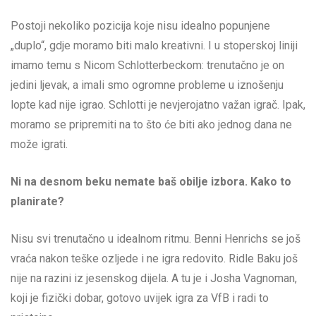
Postoji nekoliko pozicija koje nisu idealno popunjene
„duplo“, gdje moramo biti malo kreativni. I u stoperskoj liniji
imamo temu s Nicom Schlotterbeckom: trenutačno je on
jedini ljevak, a imali smo ogromne probleme u iznošenju
lopte kad nije igrao. Schlotti je nevjerojatno važan igrač. Ipak,
moramo se pripremiti na to što će biti ako jednog dana ne
može igrati.
Ni na desnom beku nemate baš obilje izbora. Kako to
planirate?
Nisu svi trenutačno u idealnom ritmu. Benni Henrichs se još
vraća nakon teške ozljede i ne igra redovito. Ridle Baku još
nije na razini iz jesenskog dijela. A tu je i Josha Vagnoman,
koji je fizički dobar, gotovo uvijek igra za VfB i radi to