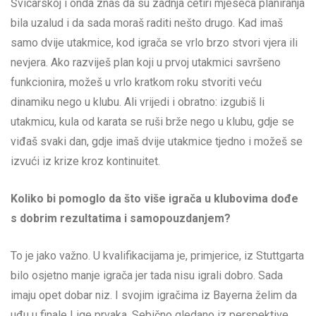
Švicarskoj i onda znaš da su zadnja četiri mjeseca planiranja
bila uzalud i da sada moraš raditi nešto drugo. Kad imaš
samo dvije utakmice, kod igrača se vrlo brzo stvori vjera ili
nevjera. Ako razviješ plan koji u prvoj utakmici savršeno
funkcionira, možeš u vrlo kratkom roku stvoriti veću
dinamiku nego u klubu. Ali vrijedi i obratno: izgubiš li
utakmicu, kula od karata se ruši brže nego u klubu, gdje se
viđaš svaki dan, gdje imaš dvije utakmice tjedno i možeš se
izvući iz krize kroz kontinuitet.
Koliko bi pomoglo da što više igrača u klubovima dođe
s dobrim rezultatima i samopouzdanjem?
To je jako važno. U kvalifikacijama je, primjerice, iz Stuttgarta
bilo osjetno manje igrača jer tada nisu igrali dobro. Sada
imaju opet dobar niz. I svojim igračima iz Bayerna želim da
uđu u finale Lige prvaka. Sebično gledano iz perspektive