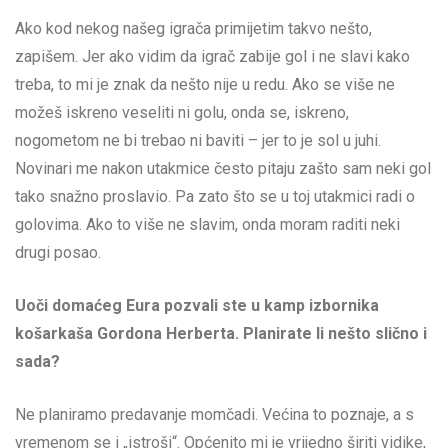
Ako kod nekog našeg igrača primijetim takvo nešto,
zapišem. Jer ako vidim da igrač zabije gol i ne slavi kako
treba, to mi je znak da nešto nije u redu. Ako se više ne
možeš iskreno veseliti ni golu, onda se, iskreno,
nogometom ne bi trebao ni baviti – jer to je sol u juhi.
Novinari me nakon utakmice često pitaju zašto sam neki gol
tako snažno proslavio. Pa zato što se u toj utakmici radi o
golovima. Ako to više ne slavim, onda moram raditi neki
drugi posao.
Uoči domaćeg Eura pozvali ste u kamp izbornika
košarkaša Gordona Herberta. Planirate li nešto slično i
sada?
Ne planiramo predavanje momčadi. Većina to poznaje, a s
vremenom se i „istroši“. Općenito mi je vrijedno širiti vidike,