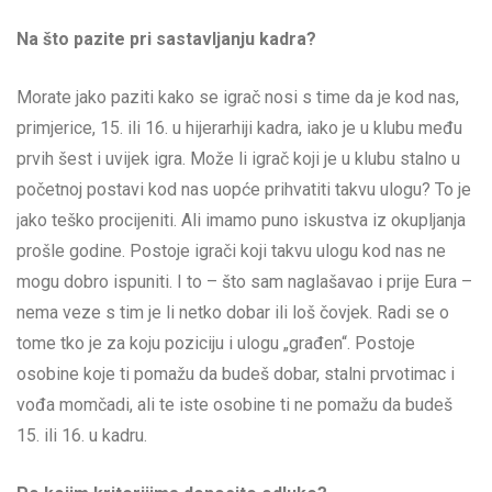
Na što pazite pri sastavljanju kadra?
Morate jako paziti kako se igrač nosi s time da je kod nas,
primjerice, 15. ili 16. u hijerarhiji kadra, iako je u klubu među
prvih šest i uvijek igra. Može li igrač koji je u klubu stalno u
početnoj postavi kod nas uopće prihvatiti takvu ulogu? To je
jako teško procijeniti. Ali imamo puno iskustva iz okupljanja
prošle godine. Postoje igrači koji takvu ulogu kod nas ne
mogu dobro ispuniti. I to – što sam naglašavao i prije Eura –
nema veze s tim je li netko dobar ili loš čovjek. Radi se o
tome tko je za koju poziciju i ulogu „građen“. Postoje
osobine koje ti pomažu da budeš dobar, stalni prvotimac i
vođa momčadi, ali te iste osobine ti ne pomažu da budeš
15. ili 16. u kadru.