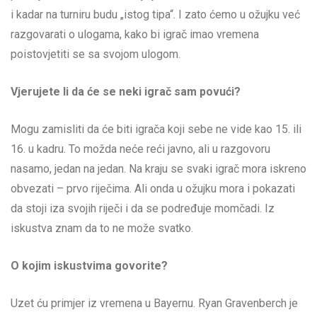
i kadar na turniru budu „istog tipa“. I zato ćemo u ožujku već
razgovarati o ulogama, kako bi igrač imao vremena
poistovjetiti se sa svojom ulogom.
Vjerujete li da će se neki igrač sam povući?
Mogu zamisliti da će biti igrača koji sebe ne vide kao 15. ili
16. u kadru. To možda neće reći javno, ali u razgovoru
nasamo, jedan na jedan. Na kraju se svaki igrač mora iskreno
obvezati – prvo riječima. Ali onda u ožujku mora i pokazati
da stoji iza svojih riječi i da se podređuje momčadi. Iz
iskustva znam da to ne može svatko.
O kojim iskustvima govorite?
Uzet ću primjer iz vremena u Bayernu. Ryan Gravenberch je