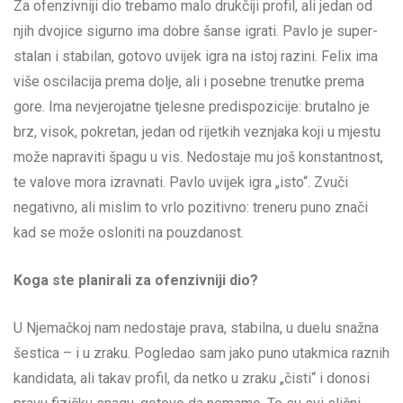
Za ofenzivniji dio trebamo malo drukčiji profil, ali jedan od
njih dvojice sigurno ima dobre šanse igrati. Pavlo je super-
stalan i stabilan, gotovo uvijek igra na istoj razini. Felix ima
više oscilacija prema dolje, ali i posebne trenutke prema
gore. Ima nevjerojatne tjelesne predispozicije: brutalno je
brz, visok, pokretan, jedan od rijetkih veznjaka koji u mjestu
može napraviti špagu u vis. Nedostaje mu još konstantnost,
te valove mora izravnati. Pavlo uvijek igra „isto“. Zvuči
negativno, ali mislim to vrlo pozitivno: treneru puno znači
kad se može osloniti na pouzdanost.
Koga ste planirali za ofenzivniji dio?
U Njemačkoj nam nedostaje prava, stabilna, u duelu snažna
šestica – i u zraku. Pogledao sam jako puno utakmica raznih
kandidata, ali takav profil, da netko u zraku „čisti“ i donosi