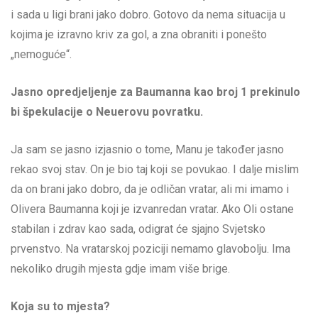
i sada u ligi brani jako dobro. Gotovo da nema situacija u
kojima je izravno kriv za gol, a zna obraniti i ponešto
„nemoguće“.
Jasno opredjeljenje za Baumanna kao broj 1 prekinulo
bi špekulacije o Neuerovu povratku.
Ja sam se jasno izjasnio o tome, Manu je također jasno
rekao svoj stav. On je bio taj koji se povukao. I dalje mislim
da on brani jako dobro, da je odličan vratar, ali mi imamo i
Olivera Baumanna koji je izvanredan vratar. Ako Oli ostane
stabilan i zdrav kao sada, odigrat će sjajno Svjetsko
prvenstvo. Na vratarskoj poziciji nemamo glavobolju. Ima
nekoliko drugih mjesta gdje imam više brige.
Koja su to mjesta?