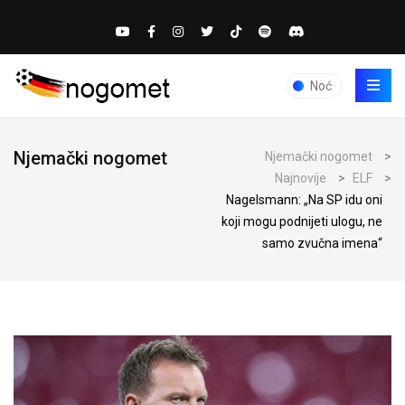
Noć
Njemački nogomet
Njemački nogomet
>
Najnovije
>
ELF
>
Nagelsmann: „Na SP idu oni
koji mogu podnijeti ulogu, ne
samo zvučna imena“