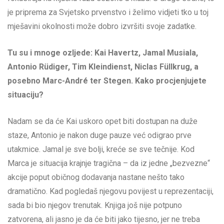
je priprema za Svjetsko prvenstvo i želimo vidjeti tko u toj
mješavini okolnosti može dobro izvršiti svoje zadatke.
Tu su i mnoge ozljede: Kai Havertz, Jamal Musiala,
Antonio Rüdiger, Tim Kleindienst, Niclas Füllkrug, a
posebno Marc-André ter Stegen. Kako procjenjujete
situaciju?
Nadam se da će Kai uskoro opet biti dostupan na duže
staze, Antonio je nakon duge pauze već odigrao prve
utakmice. Jamal je sve bolji, kreće se sve tečnije. Kod
Marca je situacija krajnje tragična – da iz jedne „bezvezne“
akcije poput običnog dodavanja nastane nešto tako
dramatično. Kad pogledaš njegovu povijest u reprezentaciji,
sada bi bio njegov trenutak. Knjiga još nije potpuno
zatvorena, ali jasno je da će biti jako tijesno, jer ne treba