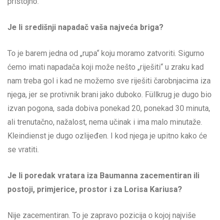
pristojno.
Je li središnji napadač vaša najveća briga?
To je barem jedna od „rupa“ koju moramo zatvoriti. Sigurno
ćemo imati napadača koji može nešto „riješiti“ u zraku kad
nam treba gol i kad ne možemo sve riješiti čarobnjacima iza
njega, jer se protivnik brani jako duboko. Füllkrug je dugo bio
izvan pogona, sada dobiva ponekad 20, ponekad 30 minuta,
ali trenutačno, nažalost, nema učinak i ima malo minutaže.
Kleindienst je dugo ozlijeđen. I kod njega je upitno kako će
se vratiti.
Je li poredak vratara iza Baumanna zacementiran ili
postoji, primjerice, prostor i za Lorisa Kariusa?
Nije zacementiran. To je zapravo pozicija o kojoj najviše