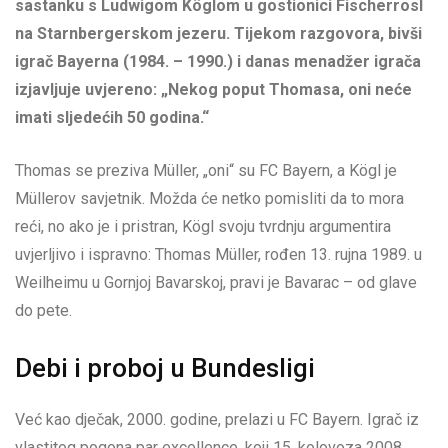
sastanku s Ludwigom Köglom u gostionici Fischerrosl
na Starnbergerskom jezeru. Tijekom razgovora, bivši
igrač Bayerna (1984. – 1990.) i danas menadžer igrača
izjavljuje uvjereno: „Nekog poput Thomasa, oni neće
imati sljedećih 50 godina.“
Thomas se preziva Müller, „oni“ su FC Bayern, a Kögl je
Müllerov savjetnik. Možda će netko pomisliti da to mora
reći, no ako je i pristran, Kögl svoju tvrdnju argumentira
uvjerljivo i ispravno: Thomas Müller, rođen 13. rujna 1989. u
Weilheimu u Gornjoj Bavarskoj, pravi je Bavarac – od glave
do pete.
Debi i proboj u Bundesligi
Već kao dječak, 2000. godine, prelazi u FC Bayern. Igrač iz
vlastitog pogona par excellence, koji 15. kolovoza 2008.