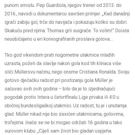
punom smislu. Pep Guardiola, njegov trener od 2013. do
2016., navodi u dokumentarcu savršen primjer: „Kad današnji
igrači zabiju gol, trče do navijača i pokazuju koliko su dobri.
Skakuću pred njima. Thomas grli suigrače. To volim!“ Doista
neuobičajeno u eri koreografiranih proslava golova…
Tko god vikendom prati nogometne utakmice mlađih
uzrasta, poželi da slavlje nakon gola kod tih klinaca više
sliči Müllerovu načinu, nego onome Cristiana Ronalda. Svoju
gotovo dječačku radost pri postizanju gola Müller je
sačuvao svih ovih godina – bilo da je to izjednačujući
pogodak protiv Intera u četvrtfinalu Lige prvaka ili 4:0 u
običnoj bundesligaškoj utakmici. Uz radost, tu je i unutarnja
glad. Müller nikad nije bio zasićen utakmicama, golovima,
trofejima. Inače se ne bi mogao održati 16 godina u tako
surovom klubu. „Cijeli sam život bio gladan uspjeha.