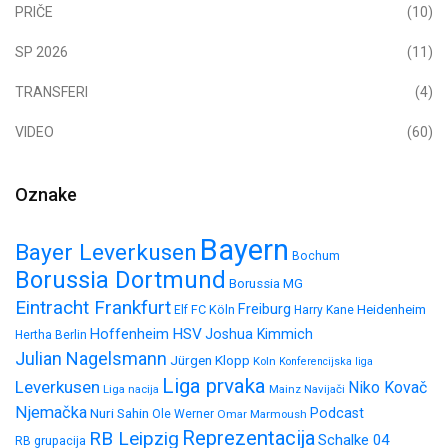
PRIČE
(10)
SP 2026
(11)
TRANSFERI
(4)
VIDEO
(60)
Oznake
Bayern
Bayer Leverkusen
Bochum
Borussia Dortmund
Borussia MG
Eintracht Frankfurt
Freiburg
FC Köln
Heidenheim
Elf
Harry Kane
HSV
Hoffenheim
Joshua Kimmich
Hertha Berlin
Julian Nagelsmann
Jürgen Klopp
Koln
Konferencijska liga
Liga prvaka
Leverkusen
Niko Kovač
Liga nacija
Mainz
Navijači
Njemačka
Nuri Sahin
Podcast
Ole Werner
Omar Marmoush
Reprezentacija
RB Leipzig
Schalke 04
RB grupacija