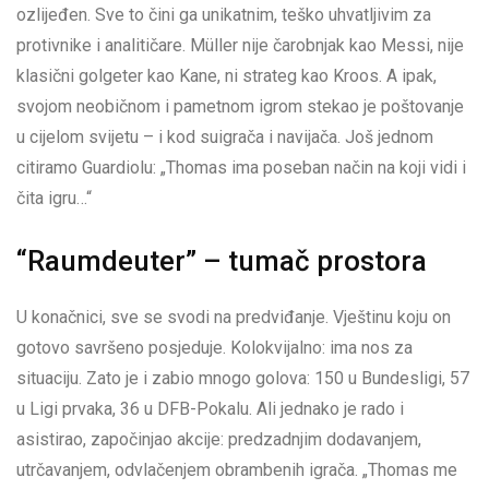
ozlijeđen. Sve to čini ga unikatnim, teško uhvatljivim za
protivnike i analitičare. Müller nije čarobnjak kao Messi, nije
klasični golgeter kao Kane, ni strateg kao Kroos. A ipak,
svojom neobičnom i pametnom igrom stekao je poštovanje
u cijelom svijetu – i kod suigrača i navijača. Još jednom
citiramo Guardiolu: „Thomas ima poseban način na koji vidi i
čita igru…“
“Raumdeuter” – tumač prostora
U konačnici, sve se svodi na predviđanje. Vještinu koju on
gotovo savršeno posjeduje. Kolokvijalno: ima nos za
situaciju. Zato je i zabio mnogo golova: 150 u Bundesligi, 57
u Ligi prvaka, 36 u DFB-Pokalu. Ali jednako je rado i
asistirao, započinjao akcije: predzadnjim dodavanjem,
utrčavanjem, odvlačenjem obrambenih igrača. „Thomas me