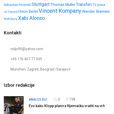
Stuttgart
Transferi
Thomas Muller
Sebastian Hoeneß
TV prava
Vincent Kompany
Werder Bremen
Union Berlin
Uli Hoeneß
Xabi Alonso
Wolfsburg
Kontakti
nidjo90@yahoo.com
+49 176 407 77 349
Munchen, Zagreb, Beograd i Sarajevo
Izbor redakcije
0
198
ANALIZE
ELF
Evo kako Klopp planira Njemačku vratiti na vrh