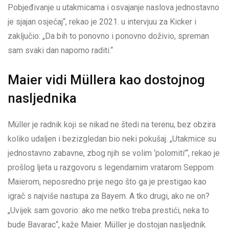
Pobjeđivanje u utakmicama i osvajanje naslova jednostavno
je sjajan osjećaj“, rekao je 2021. u intervjuu za Kicker i
zaključio: „Da bih to ponovno i ponovno doživio, spreman
sam svaki dan naporno raditi.“
Maier vidi Müllera kao dostojnog
nasljednika
Müller je radnik koji se nikad ne štedi na terenu, bez obzira
koliko udaljen i bezizgledan bio neki pokušaj. „Utakmice su
jednostavno zabavne, zbog njih se volim ‘polomiti’“, rekao je
prošlog ljeta u razgovoru s legendarnim vratarom Seppom
Maierom, neposredno prije nego što ga je prestigao kao
igrač s najviše nastupa za Bayern. A tko drugi, ako ne on?
„Uvijek sam govorio: ako me netko treba prestići, neka to
bude Bavarac“, kaže Maier. Müller je dostojan nasljednik.