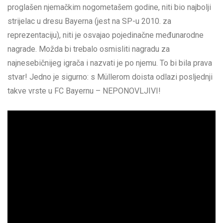
proglašen njemačkim nogometašem godine, niti bio najbolji
strijelac u dresu Bayerna (jest na SP-u 2010. za
reprezentaciju), niti je osvajao pojedinačne međunarodne
nagrade. Možda bi trebalo osmisliti nagradu za
najnesebičnijeg igrača i nazvati je po njemu. To bi bila prava
stvar! Jedno je sigurno: s Müllerom doista odlazi posljednji
takve vrste u FC Bayernu – NEPONOVLJIVI!