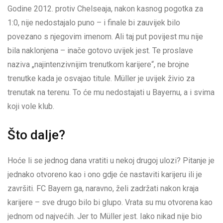
Godine 2012. protiv Chelseaja, nakon kasnog pogotka za
1:0, nije nedostajalo puno – i finale bi zauvijek bilo
povezano s njegovim imenom. Ali taj put povijest mu nije
bila naklonjena – inače gotovo uvijek jest. Te proslave
naziva „najintenzivnijim trenutkom karijere“, ne brojne
trenutke kada je osvajao titule. Müller je uvijek živio za
trenutak na terenu. To će mu nedostajati u Bayernu, a i svima
koji vole klub.
Što dalje?
Hoće li se jednog dana vratiti u nekoj drugoj ulozi? Pitanje je
jednako otvoreno kao i ono gdje će nastaviti karijeru ili je
završiti. FC Bayern ga, naravno, želi zadržati nakon kraja
karijere – sve drugo bilo bi glupo. Vrata su mu otvorena kao
jednom od najvećih. Jer to Müller jest. Iako nikad nije bio