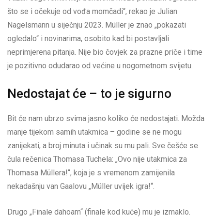
što se i očekuje od vođa momčadi“, rekao je Julian
Nagelsmann u siječnju 2023. Müller je znao „pokazati
ogledalo“ i novinarima, osobito kad bi postavljali
neprimjerena pitanja. Nije bio čovjek za prazne priče i time
je pozitivno odudarao od većine u nogometnom svijetu.
Nedostajat će – to je sigurno
Bit će nam ubrzo svima jasno koliko će nedostajati. Možda
manje tijekom samih utakmica – godine se ne mogu
zanijekati, a broj minuta i učinak su mu pali. Sve češće se
čula rečenica Thomasa Tuchela: „Ovo nije utakmica za
Thomasa Müllera!“, koja je s vremenom zamijenila
nekadašnju van Gaalovu „Müller uvijek igra!“.
Drugo „Finale dahoam“ (finale kod kuće) mu je izmaklo.