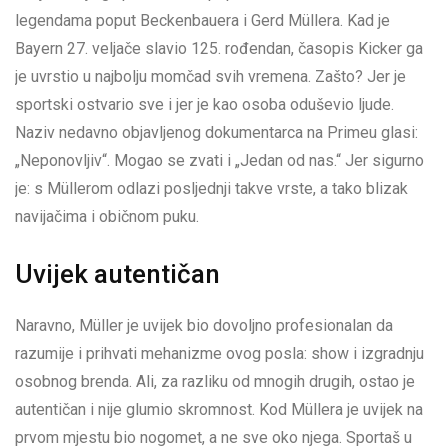
legendama poput Beckenbauera i Gerd Müllera. Kad je
Bayern 27. veljače slavio 125. rođendan, časopis Kicker ga
je uvrstio u najbolju momčad svih vremena. Zašto? Jer je
sportski ostvario sve i jer je kao osoba oduševio ljude.
Naziv nedavno objavljenog dokumentarca na Primeu glasi:
„Neponovljiv“. Mogao se zvati i „Jedan od nas.“ Jer sigurno
je: s Müllerom odlazi posljednji takve vrste, a tako blizak
navijačima i običnom puku.
Uvijek autentičan
Naravno, Müller je uvijek bio dovoljno profesionalan da
razumije i prihvati mehanizme ovog posla: show i izgradnju
osobnog brenda. Ali, za razliku od mnogih drugih, ostao je
autentičan i nije glumio skromnost. Kod Müllera je uvijek na
prvom mjestu bio nogomet, a ne sve oko njega. Sportaš u