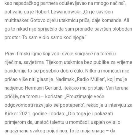
kao napadačkog partnera oduševljavao na mnogo načina“,
pohvalio ga je Robert Lewandowski. „On je savršen
multitasker. Gotovo cijelu utakmicu priča, daje komande. Ali
ga to nikad nije spriječilo da sam pronađe savršen slobodan
prostor. To sam vidio samo kod njega.“
Pravi timski igrač koji vodi svoje suigrače na terenu i
riječima, savjetima. Tijekom utakmica bez publike za vrijeme
pandemije to se posebno dobro čulo. Nitko u momčadi nije
pričao više niti glasnije. Nadimak „Radio Müller“, koji mu je
nadjenuo Hermann Gerland, itekako mu pristaje. Van terena
pričljiv, na terenu – koristan. „Preuzimanje veće
odgovornosti razvijalo se postepeno“, rekao je u intervjuu za
Kicker 2021. godine i dodao: „Dio toga je i pokazati
primjerom da, unatoč talentu u momčadi, uspjeh ovisi o
angažmanu svakog pojedinca. To je moja snaga – da