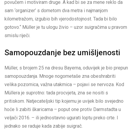
povučem i motiviram druge. A kad bi se za mene reklo da
sam ‘organizer’ s dometom dva metra i najmanjom
kilometražom, izgubio bih vjerodostojnost. Tada bi bilo
gotovo.“ Müller je tu ulogu živio – uzor suigračima u pravom
smislu riječi.
Samopouzdanje bez umišljenosti
Müller, s brojem 25 na dresu Bayerna, oduvijek je bio prepun
samopouzdanja. Mnoge nogometaše zna obeshrabriti
velika pozornica, važna utakmica – pojavi se nervoza. Kod
Müllera je suprotno: tada procvjeta, zna se nositi s
pritiskom. Natjecateljski tip kojemu je uvijek bilo svejedno
hoće li zabiti škaricama – poput one protiv Darmstadta u
veljači 2016. – ili jednostavno ugurati loptu preko crte. I
jednako se raduje kada zabije suigrač.