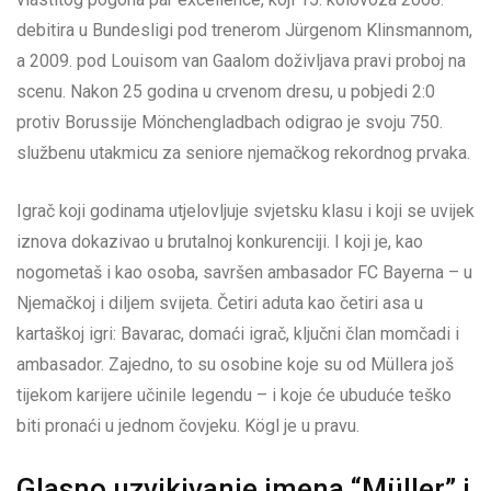
debitira u Bundesligi pod trenerom Jürgenom Klinsmannom,
a 2009. pod Louisom van Gaalom doživljava pravi proboj na
scenu. Nakon 25 godina u crvenom dresu, u pobjedi 2:0
protiv Borussije Mönchengladbach odigrao je svoju 750.
službenu utakmicu za seniore njemačkog rekordnog prvaka.
Igrač koji godinama utjelovljuje svjetsku klasu i koji se uvijek
iznova dokazivao u brutalnoj konkurenciji. I koji je, kao
nogometaš i kao osoba, savršen ambasador FC Bayerna – u
Njemačkoj i diljem svijeta. Četiri aduta kao četiri asa u
kartaškoj igri: Bavarac, domaći igrač, ključni član momčadi i
ambasador. Zajedno, to su osobine koje su od Müllera još
tijekom karijere učinile legendu – i koje će ubuduće teško
biti pronaći u jednom čovjeku. Kögl je u pravu.
Glasno uzvikivanje imena “Müller” i