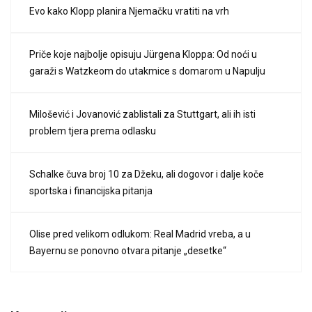
Evo kako Klopp planira Njemačku vratiti na vrh
Priče koje najbolje opisuju Jürgena Kloppa: Od noći u
garaži s Watzkeom do utakmice s domarom u Napulju
Milošević i Jovanović zablistali za Stuttgart, ali ih isti
problem tjera prema odlasku
Schalke čuva broj 10 za Džeku, ali dogovor i dalje koče
sportska i financijska pitanja
Olise pred velikom odlukom: Real Madrid vreba, a u
Bayernu se ponovno otvara pitanje „desetke“