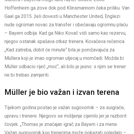
Hoffenheim ga zove dok pod Klinsmannom čeka priliku. Van
Gaal ga 2015. želi dovesti u Manchester United, Englezi
nude ogroman novac za transfer i obećavaju ogromnu plaću
– Bayern odbija. Kad ga Niko Kovač vidi samo kao rezervu,
njegov ostanak spašava otkaz trenera. Kovačeva rečenica
„Kad zatreba, dobit će minute“ bila je ponižavajuća za
Müllera koji je imao ogroman utjecaj u momčadi. Možda bi
Müller odbacio riječ „moć“, ali bilo je jasno: s njim se trener
ne bi trebao zamjeriti.
Müller je bio važan i izvan terena
Tijekom godina postao je važan sugovornik – za suigrače,
upravu i trenere. Njegovo se mišljenje cijenilo jer je razborit
čovjek. „Thomas je značajan igrač za Bayern i za mene.
Važan sugovornik koji trenerima može pokazati ogledalo –