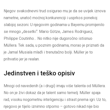
Njegov svakodnevni trud osigurao mu je da se uvijek iznova
nametne, unatoč moćnoj konkurenciji i usprkos ponekoj
slabijoj sezoni. U njegovim godinama u Bayernu promijenilo
se mnogo „desetki“: Mario Götze, James Rodriguez,
Philippe Coutinho… No nitko nije dugoročno istisnuo
Müllera. Tek sada, u poznim godinama, morao je priznati da
je Jamal Musiala mlađi i trenutačno bolji. Müller je to
prihvatio jer je realan.
Jedinstven i teško opisiv
Mnogi od navedenih (a i drugi) imaju više talenta od Müllera.
No on je živi dokaz da je talent samo temelj. Müller spaja
rad, visoku nogometnu inteligenciju i strast prema igri. Uz to,
njegovo je tijelo iznimno otporno – gotovo nikad nije bio