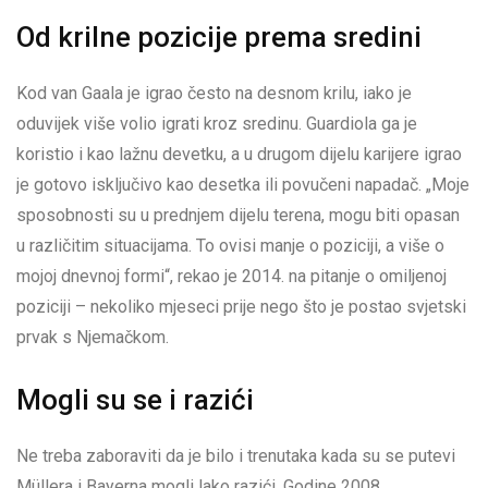
Od krilne pozicije prema sredini
Kod van Gaala je igrao često na desnom krilu, iako je
oduvijek više volio igrati kroz sredinu. Guardiola ga je
koristio i kao lažnu devetku, a u drugom dijelu karijere igrao
je gotovo isključivo kao desetka ili povučeni napadač. „Moje
sposobnosti su u prednjem dijelu terena, mogu biti opasan
u različitim situacijama. To ovisi manje o poziciji, a više o
mojoj dnevnoj formi“, rekao je 2014. na pitanje o omiljenoj
poziciji – nekoliko mjeseci prije nego što je postao svjetski
prvak s Njemačkom.
Mogli su se i razići
Ne treba zaboraviti da je bilo i trenutaka kada su se putevi
Müllera i Bayerna mogli lako razići. Godine 2008.