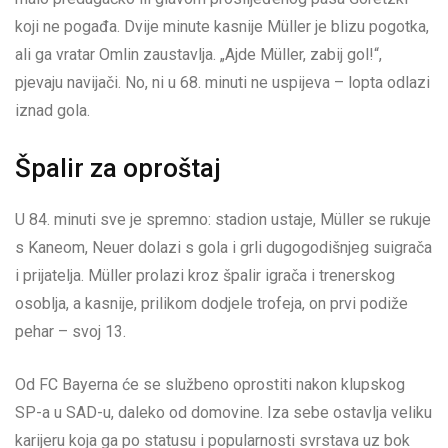
koji ne pogađa. Dvije minute kasnije Müller je blizu pogotka,
ali ga vratar Omlin zaustavlja. „Ajde Müller, zabij gol!“,
pjevaju navijači. No, ni u 68. minuti ne uspijeva – lopta odlazi
iznad gola.
Špalir za oproštaj
U 84. minuti sve je spremno: stadion ustaje, Müller se rukuje
s Kaneom, Neuer dolazi s gola i grli dugogodišnjeg suigrača
i prijatelja. Müller prolazi kroz špalir igrača i trenerskog
osoblja, a kasnije, prilikom dodjele trofeja, on prvi podiže
pehar – svoj 13.
Od FC Bayerna će se službeno oprostiti nakon klupskog
SP-a u SAD-u, daleko od domovine. Iza sebe ostavlja veliku
karijeru koja ga po statusu i popularnosti svrstava uz bok