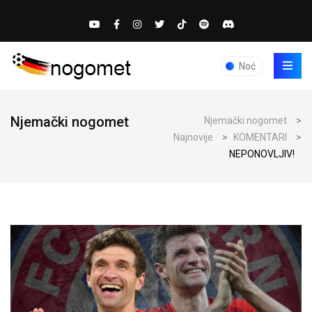
Noć
Njemački nogomet
Njemački nogomet
>
Najnovije
>
KOMENTARI
>
NEPONOVLJIV!