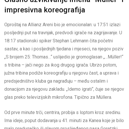
impresivna koreografija
Oproštaj na Allianz Areni bio je emocionalan: u 17:51 izlazi
posljednji put na travnjak, predvodi igrače na zagrijavanje. U
18:17 stadionski spiker Stephan Lehmann čita početni
sastav, a kao i posljednjih tjedana i mjeseci, na njegov poziv
„S brojem 25: Thomas…“ uslijedio je gromoglasan „…Müller!“
s tribina – jači nego za ikog drugog igrača. Ubrzo potom,
južna tribina podiže koreografiju u njegovu čast, a uprava i
predsjedništvo kluba ga nagrađuju – među ostalim i
donacijom za njegovu zakladu. „Idemo igrati“, čuje se njegov
glas preko televizijskih mikrofona. Tipično za Müllera.
Od prve minute trči, centrira, probija s loptom kroz sredinu.
Ima ideje, poput dodavanja u 41. minuti za Kanea koje je bilo
malo predugačko ili glavom proslijeđenog pasa Goretzki