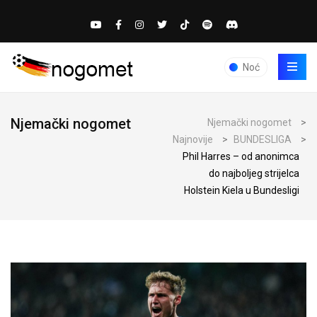
Noć
Njemački nogomet
Njemački nogomet
>
Najnovije
>
BUNDESLIGA
>
Phil Harres – od anonimca
do najboljeg strijelca
Holstein Kiela u Bundesligi