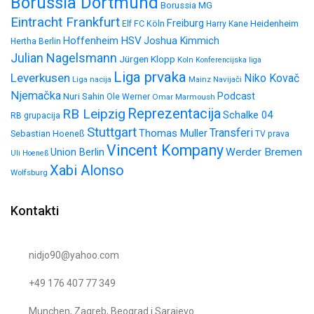
Borussia Dortmund
Borussia MG
Eintracht Frankfurt
Freiburg
FC Köln
Heidenheim
Elf
Harry Kane
HSV
Hoffenheim
Joshua Kimmich
Hertha Berlin
Julian Nagelsmann
Jürgen Klopp
Koln
Konferencijska liga
Liga prvaka
Leverkusen
Niko Kovač
Liga nacija
Mainz
Navijači
Njemačka
Nuri Sahin
Podcast
Ole Werner
Omar Marmoush
Reprezentacija
RB Leipzig
Schalke 04
RB grupacija
Stuttgart
Transferi
Thomas Muller
Sebastian Hoeneß
TV prava
Vincent Kompany
Werder Bremen
Union Berlin
Uli Hoeneß
Xabi Alonso
Wolfsburg
Kontakti
nidjo90@yahoo.com
+49 176 407 77 349
Munchen, Zagreb, Beograd i Sarajevo