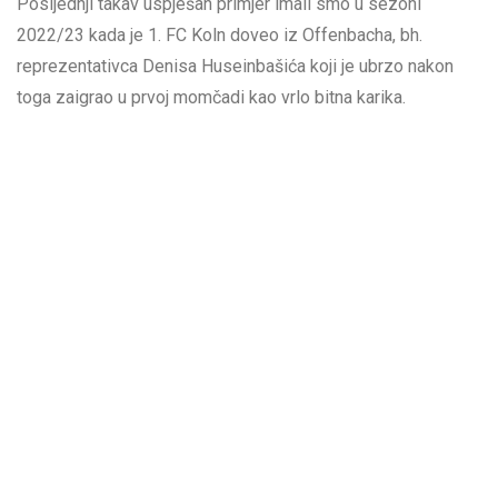
Posljednji takav uspješan primjer imali smo u sezoni
2022/23 kada je 1. FC Koln doveo iz Offenbacha, bh.
reprezentativca Denisa Huseinbašića koji je ubrzo nakon
toga zaigrao u prvoj momčadi kao vrlo bitna karika.