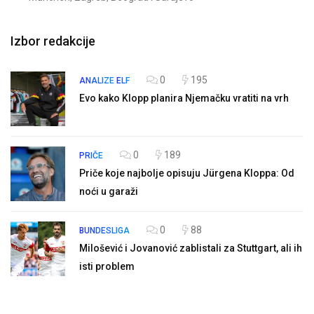
Izbor redakcije
0
195
ANALIZE
ELF
Evo kako Klopp planira Njemačku vratiti na vrh
0
189
PRIČE
Priče koje najbolje opisuju Jürgena Kloppa: Od
noći u garaži
0
88
BUNDESLIGA
Milošević i Jovanović zablistali za Stuttgart, ali ih
isti problem