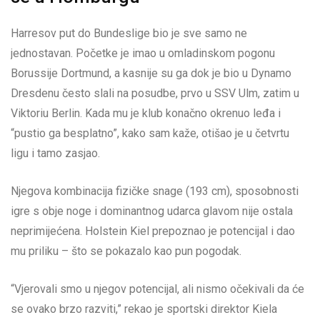
Harresov put do Bundeslige bio je sve samo ne
jednostavan. Početke je imao u omladinskom pogonu
Borussije Dortmund, a kasnije su ga dok je bio u Dynamo
Dresdenu često slali na posudbe, prvo u SSV Ulm, zatim u
Viktoriu Berlin. Kada mu je klub konačno okrenuo leđa i
“pustio ga besplatno”, kako sam kaže, otišao je u četvrtu
ligu i tamo zasjao.
Njegova kombinacija fizičke snage (193 cm), sposobnosti
igre s obje noge i dominantnog udarca glavom nije ostala
neprimijećena. Holstein Kiel prepoznao je potencijal i dao
mu priliku – što se pokazalo kao pun pogodak.
“Vjerovali smo u njegov potencijal, ali nismo očekivali da će
se ovako brzo razviti,” rekao je sportski direktor Kiela