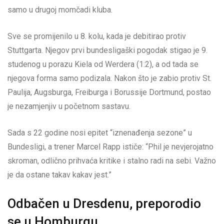
samo u drugoj momčadi kluba.
Sve se promijenilo u 8. kolu, kada je debitirao protiv
Stuttgarta. Njegov prvi bundesligaški pogodak stigao je 9.
studenog u porazu Kiela od Werdera (1:2), a od tada se
njegova forma samo podizala. Nakon što je zabio protiv St.
Paulija, Augsburga, Freiburga i Borussije Dortmund, postao
je nezamjenjiv u početnom sastavu.
Sada s 22 godine nosi epitet “iznenađenja sezone” u
Bundesligi, a trener Marcel Rapp ističe: “Phil je nevjerojatno
skroman, odlično prihvaća kritike i stalno radi na sebi. Važno
je da ostane takav kakav jest.”
Odbačen u Dresdenu, preporodio
se u Homburgu