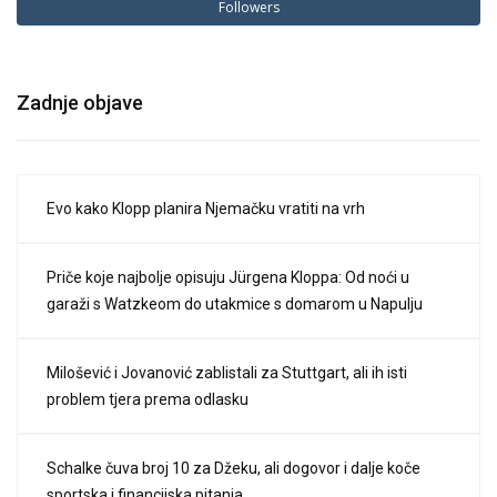
Followers
Zadnje objave
Evo kako Klopp planira Njemačku vratiti na vrh
Priče koje najbolje opisuju Jürgena Kloppa: Od noći u
garaži s Watzkeom do utakmice s domarom u Napulju
Milošević i Jovanović zablistali za Stuttgart, ali ih isti
problem tjera prema odlasku
Schalke čuva broj 10 za Džeku, ali dogovor i dalje koče
sportska i financijska pitanja