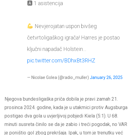
🅰 1 asistencija
Nevjerojatan uspon bivšeg
četvrtoligaškog igrača! Harres je postao
ključni napadač Holstein…
pic.twitter.com/BDhxBt3RHZ
— Nicolae Golea (@radio_muller)
January 26, 2025
Njegova bundesligaška priča dobila je pravi zamah 21.
prosinca 2024. godine, kada je u utakmici protiv Augsburga
postigao dva gola u uvjerljivoj pobjedi Kiela (5:1). U 68.
minuti susreta činilo se da je zabio i treći pogodak, no VAR
je poništio gol zbog prekršaja. Ipak, u tom je trenutku već