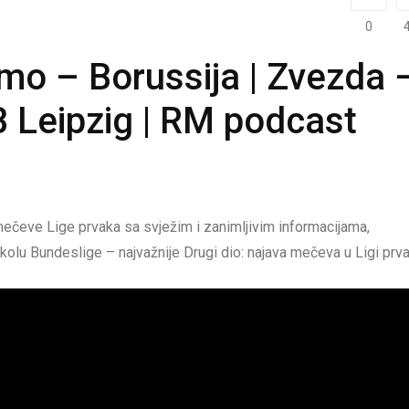
0
mo – Borussija | Zvezda 
RB Leipzig | RM podcast
mečeve Lige prvaka sa svježim i zanimljivim informacijama,
 kolu Bundeslige – najvažnije Drugi dio: najava mečeva u Ligi prva