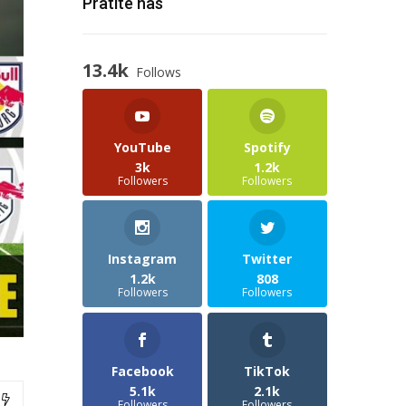
Pratite nas
13.4k
Follows
YouTube
Spotify
3k
1.2k
Followers
Followers
Instagram
Twitter
1.2k
808
Followers
Followers
Facebook
TikTok
5.1k
2.1k
Followers
Followers