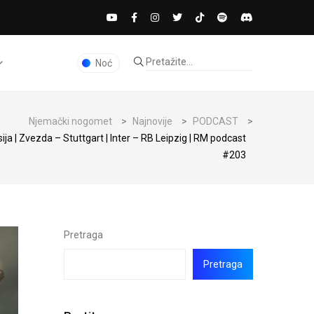
Noć
Njemački nogomet
>
Najnovije
>
PODCAST
>
ja | Zvezda – Stuttgart | Inter – RB Leipzig | RM podcast
#203
Pretraga
Pretraga