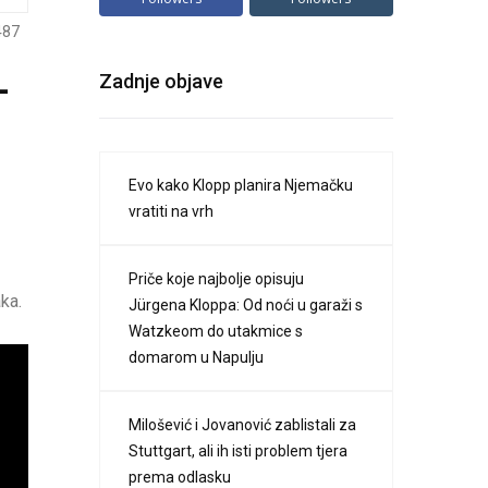
487
–
Zadnje objave
Evo kako Klopp planira Njemačku
vratiti na vrh
Priče koje najbolje opisuju
ka.
Jürgena Kloppa: Od noći u garaži s
Watzkeom do utakmice s
domarom u Napulju
Milošević i Jovanović zablistali za
Stuttgart, ali ih isti problem tjera
prema odlasku