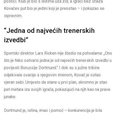
postići. Klub je bio s leđima uza zid, a igrači bez izlaza.
Kovačev put bio je jedini koji je preostao – i pokazao se
ispravnim.
“Jedna od najvećih trenerskih
izvedbi”
Sportski direktor Lars Ricken nije štedio na pohvalama: „Ono
što je Niko ostvario jedna je od najvećih trenerskih izvedbi u
povijesti Borussije Dortmund.“ I dok su s južne tribine
odjekivale ovacije s njegovim imenom, Kovač je ostao
vjeran sebi. Umjesto da stane u prvi plan, skromno je stao
pet metara iza svojih igrača, pokazujući na njih kao na prave
junake.
Dortmund je, istina, imao i pomoć – konkurencija je bila