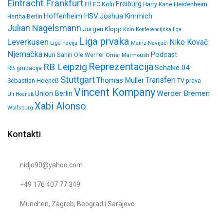
Eintracht Frankfurt
Freiburg
FC Köln
Heidenheim
Elf
Harry Kane
HSV
Hoffenheim
Joshua Kimmich
Hertha Berlin
Julian Nagelsmann
Jürgen Klopp
Koln
Konferencijska liga
Liga prvaka
Leverkusen
Niko Kovač
Liga nacija
Mainz
Navijači
Njemačka
Nuri Sahin
Podcast
Ole Werner
Omar Marmoush
Reprezentacija
RB Leipzig
Schalke 04
RB grupacija
Stuttgart
Transferi
Thomas Muller
Sebastian Hoeneß
TV prava
Vincent Kompany
Werder Bremen
Union Berlin
Uli Hoeneß
Xabi Alonso
Wolfsburg
Kontakti
nidjo90@yahoo.com
+49 176 407 77 349
Munchen, Zagreb, Beograd i Sarajevo