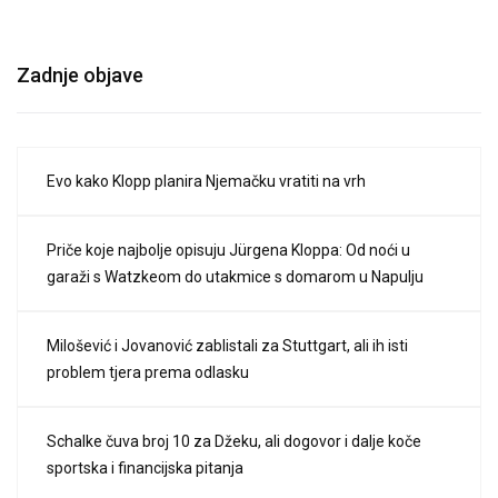
Zadnje objave
Evo kako Klopp planira Njemačku vratiti na vrh
Priče koje najbolje opisuju Jürgena Kloppa: Od noći u
garaži s Watzkeom do utakmice s domarom u Napulju
Milošević i Jovanović zablistali za Stuttgart, ali ih isti
problem tjera prema odlasku
Schalke čuva broj 10 za Džeku, ali dogovor i dalje koče
sportska i financijska pitanja