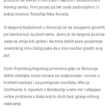
pridružio se slavlju s momčadi i najbližim suradnicima u
trening-centru. Prvo posao pa tek onda zadovoljstvo. U
jednoj rečenici: filozofija Nike Kovača.
O njegovoj budućnosti u Borussiji će se zasigurno govoriti
još danima koji su pred nama. Jasno je da njegova pozicija
sada ne smije biti upitna i da mora dobiti puno povjerenje
svekolikog crno-žutog puka da u miru nastavi graditi svoj
put.
Osim Svjetskog klupskog prvenstva gdje će Borussija
dobiti značajnu svotu novaca za sudjelovanje i ovisno o
kvaliteti nastupa i za postignute rezultate, Niko je
Dortmundu 4. mjestom u Bundesligi vratio mir i izbjegao
velike probleme u klubu koji bi došli bez igranja elitnog
natjecanja.