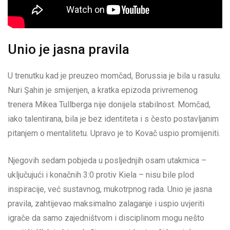
Unio je jasna pravila
U trenutku kad je preuzeo momčad, Borussia je bila u rasulu.
Nuri Şahin je smijenjen, a kratka epizoda privremenog
trenera Mikea Tullberga nije donijela stabilnost. Momčad,
iako talentirana, bila je bez identiteta i s često postavljanim
pitanjem o mentalitetu. Upravo je to Kovač uspio promijeniti.
Njegovih sedam pobjeda u posljednjih osam utakmica –
uključujući i konačnih 3:0 protiv Kiela – nisu bile plod
inspiracije, već sustavnog, mukotrpnog rada. Unio je jasna
pravila, zahtijevao maksimalno zalaganje i uspio uvjeriti
igrače da samo zajedništvom i disciplinom mogu nešto