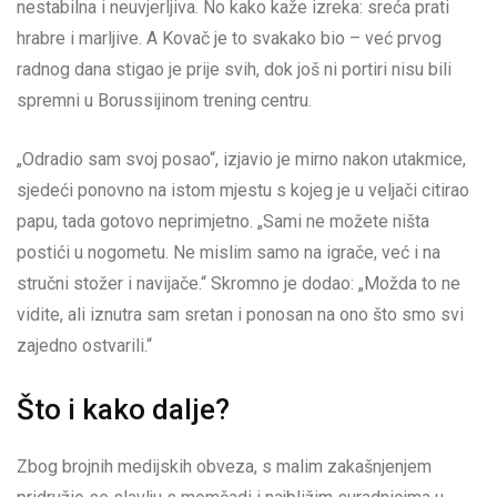
nestabilna i neuvjerljiva. No kako kaže izreka: sreća prati
hrabre i marljive. A Kovač je to svakako bio – već prvog
radnog dana stigao je prije svih, dok još ni portiri nisu bili
spremni u Borussijinom trening centru.
„Odradio sam svoj posao“, izjavio je mirno nakon utakmice,
sjedeći ponovno na istom mjestu s kojeg je u veljači citirao
papu, tada gotovo neprimjetno. „Sami ne možete ništa
postići u nogometu. Ne mislim samo na igrače, već i na
stručni stožer i navijače.“ Skromno je dodao: „Možda to ne
vidite, ali iznutra sam sretan i ponosan na ono što smo svi
zajedno ostvarili.“
Što i kako dalje?
Zbog brojnih medijskih obveza, s malim zakašnjenjem