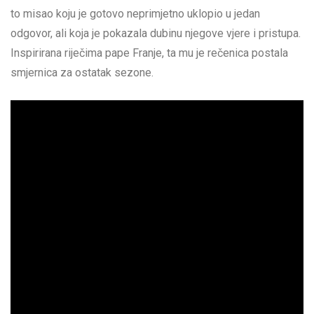
to misao koju je gotovo neprimjetno uklopio u jedan
odgovor, ali koja je pokazala dubinu njegove vjere i pristupa.
Inspirirana riječima pape Franje, ta mu je rečenica postala
smjernica za ostatak sezone.