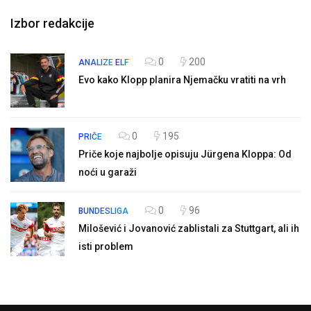
Izbor redakcije
0
200
ANALIZE
ELF
Evo kako Klopp planira Njemačku vratiti na vrh
0
195
PRIČE
Priče koje najbolje opisuju Jürgena Kloppa: Od
noći u garaži
0
96
BUNDESLIGA
Milošević i Jovanović zablistali za Stuttgart, ali ih
isti problem