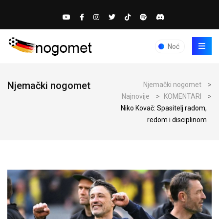
Noć
Njemački nogomet
Njemački nogomet
>
Najnovije
>
KOMENTARI
>
Niko Kovač: Spasitelj radom,
redom i disciplinom