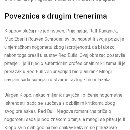
Poveznica s drugim trenerima
Kloppov slučaj nije jedinstven. Prije njega, Ralf Rangnick,
Max Eberl i Rouven Schröder, svi su napustili svoje pozicije
u njemačkom nogometu zbog iscrpljenosti, da bi ubrzo
nakon toga prešli u sustav Red Bulla. Ovaj obrazac postavlja
pitanje – je li riječ o autentičnim profesionalnim krizama ili je
prelazak u Red Bull već unaprijed bio planiran? Mnogi
navijači sada sumnjaju u stvarne razloge tih odlazaka.
Jürgen Klopp, nekad miljenik navijača i oličenje nogometne
iskrenosti, sada se suočava s ozbiljnim kritikama zbog
svog prelaska u Red Bull. Njegova romantična priča o
nogometu sada je pod znakom pitanja, a mnogi se pitaju je li
Klopp svih ovih godina bio onakav kakvim se prikazivao.