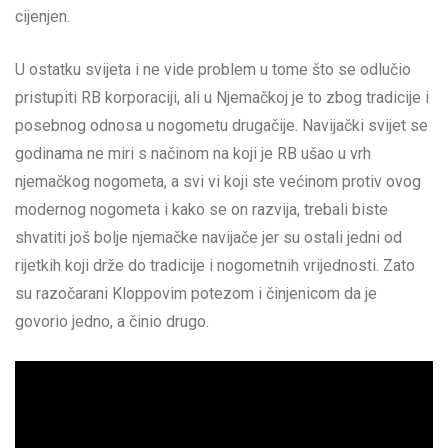
cijenjen.
U ostatku svijeta i ne vide problem u tome što se odlučio
pristupiti RB korporaciji, ali u Njemačkoj je to zbog tradicije i
posebnog odnosa u nogometu drugačije. Navijački svijet se
godinama ne miri s načinom na koji je RB ušao u vrh
njemačkog nogometa, a svi vi koji ste većinom protiv ovog
modernog nogometa i kako se on razvija, trebali biste
shvatiti još bolje njemačke navijače jer su ostali jedni od
rijetkih koji drže do tradicije i nogometnih vrijednosti. Zato
su razočarani Kloppovim potezom i činjenicom da je
govorio jedno, a činio drugo.