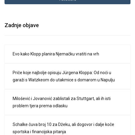
Zadnje objave
Evo kako Klopp planira Njemačku vratiti na vrh
Priče koje najbolje opisuju Jürgena Kloppa: Od noći u
garaži s Watzkeom do utakmice s domarom u Napulju
Milošević i Jovanović zablistali za Stuttgart, ali ih isti
problem tjera prema odlasku
Schalke čuva broj 10 za Džeku, ali dogovor i dalje koče
sportska i financijska pitanja