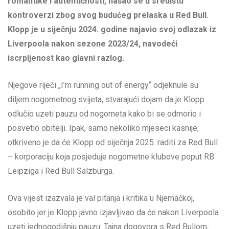
romantike i autentičnosti, našao se u središtu
kontroverzi zbog svog budućeg prelaska u Red Bull.
Klopp je u siječnju 2024. godine najavio svoj odlazak iz
Liverpoola nakon sezone 2023/24, navodeći
iscrpljenost kao glavni razlog.
Njegove riječi „I’m running out of energy“ odjeknule su
diljem nogometnog svijeta, stvarajući dojam da je Klopp
odlučio uzeti pauzu od nogometa kako bi se odmorio i
posvetio obitelji. Ipak, samo nekoliko mjeseci kasnije,
otkriveno je da će Klopp od siječnja 2025. raditi za Red Bull
– korporaciju koja posjeduje nogometne klubove poput RB
Leipziga i Red Bull Salzburga.
Ova vijest izazvala je val pitanja i kritika u Njemačkoj,
osobito jer je Klopp javno izjavljivao da će nakon Liverpoola
uzeti jednogodišnju pauzu. Tajna dogovora s Red Bullom,