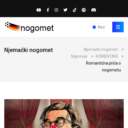
Noć
Njemački nogomet
Njemački nogomet
>
Najnovije
>
KOMENTARI
>
Romantična priča o
nogometu