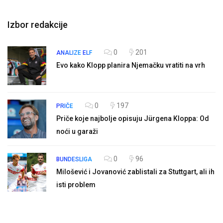
Izbor redakcije
0
201
ANALIZE
ELF
Evo kako Klopp planira Njemačku vratiti na vrh
0
197
PRIČE
Priče koje najbolje opisuju Jürgena Kloppa: Od
noći u garaži
0
96
BUNDESLIGA
Milošević i Jovanović zablistali za Stuttgart, ali ih
isti problem