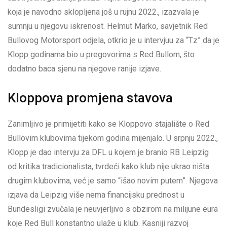
koja je navodno sklopljena još u rujnu 2022., izazvala je
sumnju u njegovu iskrenost. Helmut Marko, savjetnik Red
Bullovog Motorsport odjela, otkrio je u intervjuu za “Tz” da je
Klopp godinama bio u pregovorima s Red Bullom, što
dodatno baca sjenu na njegove ranije izjave.
Kloppova promjena stavova
Zanimljivo je primijetiti kako se Kloppovo stajalište o Red
Bullovim klubovima tijekom godina mijenjalo. U srpnju 2022.,
Klopp je dao intervju za DFL u kojem je branio RB Leipzig
od kritika tradicionalista, tvrdeći kako klub nije ukrao ništa
drugim klubovima, već je samo “išao novim putem”. Njegova
izjava da Leipzig više nema financijsku prednost u
Bundesligi zvučala je neuvjerljivo s obzirom na milijune eura
koje Red Bull konstantno ulaže u klub. Kasniji razvoj