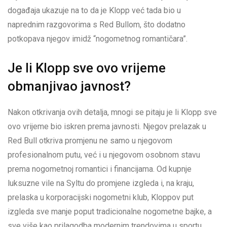
događaja ukazuje na to da je Klopp već tada bio u
naprednim razgovorima s Red Bullom, što dodatno
potkopava njegov imidž “nogometnog romantičara”.
Je li Klopp sve ovo vrijeme
obmanjivao javnost?
Nakon otkrivanja ovih detalja, mnogi se pitaju je li Klopp sve
ovo vrijeme bio iskren prema javnosti. Njegov prelazak u
Red Bull otkriva promjenu ne samo u njegovom
profesionalnom putu, već i u njegovom osobnom stavu
prema nogometnoj romantici i financijama. Od kupnje
luksuzne vile na Syltu do promjene izgleda i, na kraju,
prelaska u korporacijski nogometni klub, Kloppov put
izgleda sve manje poput tradicionalne nogometne bajke, a
sve više kao prilagodba modernim trendovima u sportu.