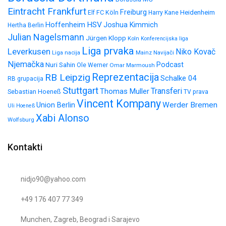
Eintracht Frankfurt
Freiburg
FC Köln
Heidenheim
Elf
Harry Kane
HSV
Hoffenheim
Joshua Kimmich
Hertha Berlin
Julian Nagelsmann
Jürgen Klopp
Koln
Konferencijska liga
Liga prvaka
Leverkusen
Niko Kovač
Liga nacija
Mainz
Navijači
Njemačka
Nuri Sahin
Podcast
Ole Werner
Omar Marmoush
Reprezentacija
RB Leipzig
Schalke 04
RB grupacija
Stuttgart
Transferi
Thomas Muller
Sebastian Hoeneß
TV prava
Vincent Kompany
Werder Bremen
Union Berlin
Uli Hoeneß
Xabi Alonso
Wolfsburg
Kontakti
nidjo90@yahoo.com
+49 176 407 77 349
Munchen, Zagreb, Beograd i Sarajevo