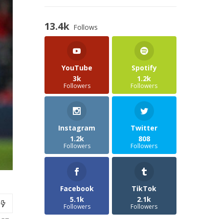
13.4k
Follows
YouTube
Spotify
3k
1.2k
Followers
Followers
Instagram
Twitter
1.2k
808
Followers
Followers
Facebook
TikTok
5.1k
2.1k
Followers
Followers