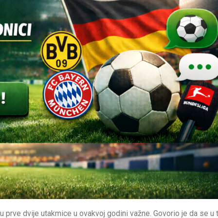
 prve dvije utakmice u ovakvoj godini važne. Govorio je da se u 