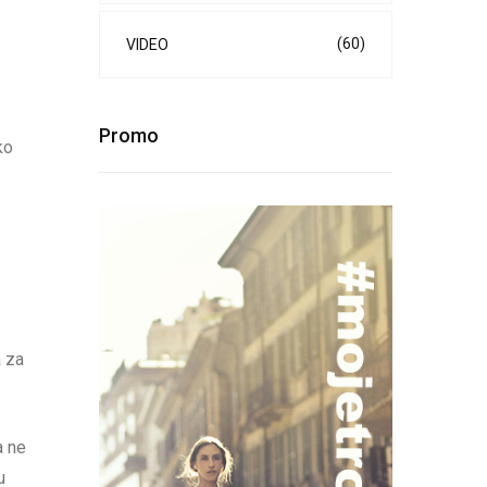
(60)
VIDEO
Promo
ko
a za
a ne
u