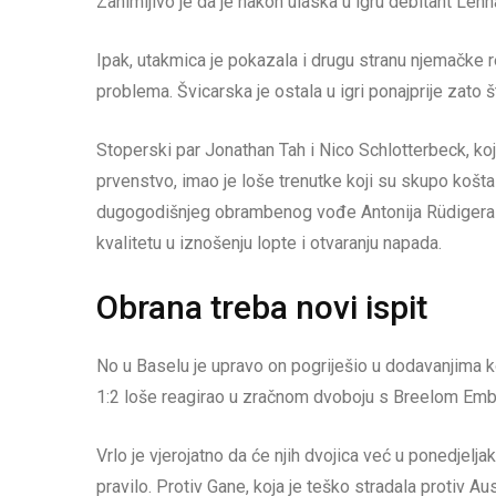
Zanimljivo je da je nakon ulaska u igru debitant Lenn
Ipak, utakmica je pokazala i drugu stranu njemačke re
problema. Švicarska je ostala u igri ponajprije zato 
Stoperski par Jonathan Tah i Nico Schlotterbeck, ko
prvenstvo, imao je loše trenutke koji su skupo košta
dugogodišnjeg obrambenog vođe Antonija Rüdigera o
kvalitetu u iznošenju lopte i otvaranju napada.
Obrana treba novi ispit
No u Baselu je upravo on pogriješio u dodavanjima k
1:2 loše reagirao u zračnom dvoboju s Breelom Em
Vrlo je vjerojatno da će njih dvojica već u ponedjelj
pravilo. Protiv Gane, koja je teško stradala protiv Au