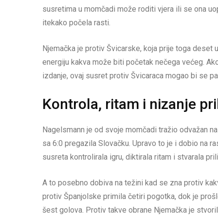
susretima u momčadi može roditi vjera ili se ona uop
itekako počela rasti.
Njemačka je protiv Švicarske, koja prije toga deset 
energiju kakva može biti početak nečega većeg. Ako u
izdanje, ovaj susret protiv Švicaraca mogao bi se pa
Kontrola, ritam i nizanje pri
Nagelsmann je od svoje momčadi tražio odvažan nast
sa 6:0 pregazila Slovačku. Upravo to je i dobio na 
susreta kontrolirala igru, diktirala ritam i stvarala pril
A to posebno dobiva na težini kad se zna protiv kakv
protiv Španjolske primila četiri pogotka, dok je pr
šest golova. Protiv takve obrane Njemačka je stvorila