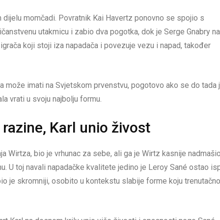
 dijelu momčadi. Povratnik Kai Havertz ponovno se spojio s
ličanstvenu utakmicu i zabio dva pogotka, dok je Serge Gnabry na
grača koji stoji iza napadača i povezuje vezu i napad, također
čka može imati na Svjetskom prvenstvu, pogotovo ako se do tada 
a vrati u svoju najbolju formu.
razine, Karl unio živost
Wirtza, bio je vrhunac za sebe, ali ga je Wirtz kasnije nadmaši
 U toj navali napadačke kvalitete jedino je Leroy Sané ostao is
o je skromniji, osobito u kontekstu slabije forme koju trenutačn