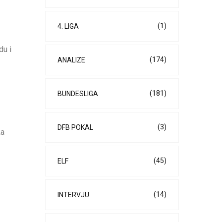
(1)
4. LIGA
du i
(174)
ANALIZE
(181)
BUNDESLIGA
(3)
DFB POKAL
ka
(45)
ELF
(14)
INTERVJU