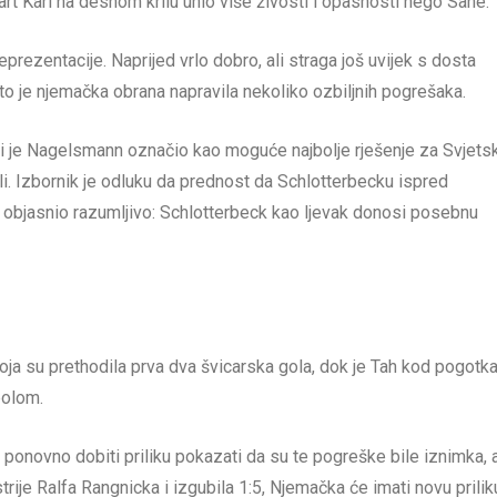
art Karl na desnom krilu unio više živosti i opasnosti nego Sané.
prezentacije. Naprijed vrlo dobro, ali straga još uvijek s dosta
što je njemačka obrana napravila nekoliko ozbiljnih pogrešaka.
ji je Nagelsmann označio kao moguće najbolje rješenje za Svjets
li. Izbornik je odluku da prednost da Schlotterbecku ispred
bjasnio razumljivo: Schlotterbeck kao ljevak donosi posebnu
oja su prethodila prva dva švicarska gola, dok je Tah kod pogotk
bolom.
ak ponovno dobiti priliku pokazati da su te pogreške bile iznimka, 
strije Ralfa Rangnicka i izgubila 1:5, Njemačka će imati novu prilik