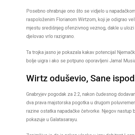
Posebno ohrabruje ono što se vidjelo u napadačkom
raspoloženim Florianom Wirtzom, koji je odigrao ve
mjestu središnjeg ofenzivnog veznog, dakle u ulozi i
djelovao vrlo razigrano.
Ta trojka jasno je pokazala kakav potencijal Njema
bolje uigra i ako se potpuno oporavljeni Jamal Musial
Wirtz oduševio, Sane ispod 
Gnabryjev pogodak za 2:2, nakon čudesnog dodavanja 
dva prava majstorska pogotka u drugom poluvremenu.
razine ostatka napadačke četvorke. Njegov nastup bi
pokazuje u Galatasarayu.