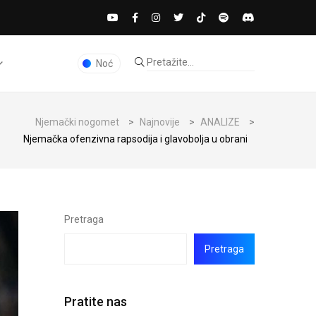
Noć
Njemački nogomet
>
Najnovije
>
ANALIZE
>
Njemačka ofenzivna rapsodija i glavobolja u obrani
Pretraga
Pretraga
Pratite nas