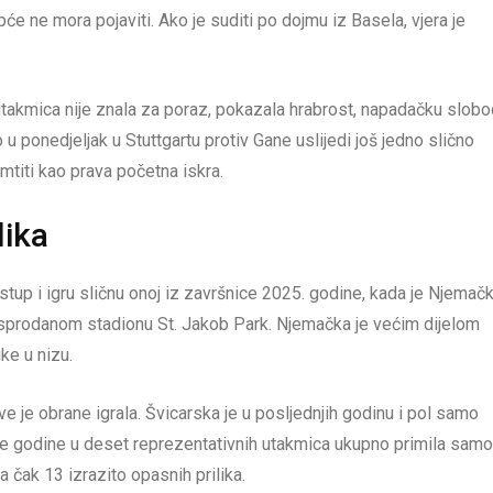
će ne mora pojaviti. Ako je suditi po dojmu iz Basela, vjera je
utakmica nije znala za poraz, pokazala hrabrost, napadačku slobo
 ponedjeljak u Stuttgartu protiv Gane uslijedi još jedno slično
mtiti kao prava početna iskra.
lika
up i igru sličnu onoj iz završnice 2025. godine, kada je Njemač
rasprodanom stadionu St. Jakob Park. Njemačka je većim dijelom
ike u nizu.
e je obrane igrala. Švicarska je u posljednjih godinu i pol samo
ošle godine u deset reprezentativnih utakmica ukupno primila samo
 čak 13 izrazito opasnih prilika.