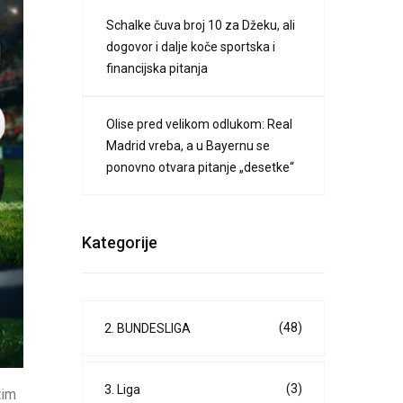
Schalke čuva broj 10 za Džeku, ali
dogovor i dalje koče sportska i
financijska pitanja
Olise pred velikom odlukom: Real
Madrid vreba, a u Bayernu se
ponovno otvara pitanje „desetke“
Kategorije
(48)
2. BUNDESLIGA
(3)
3. Liga
tim