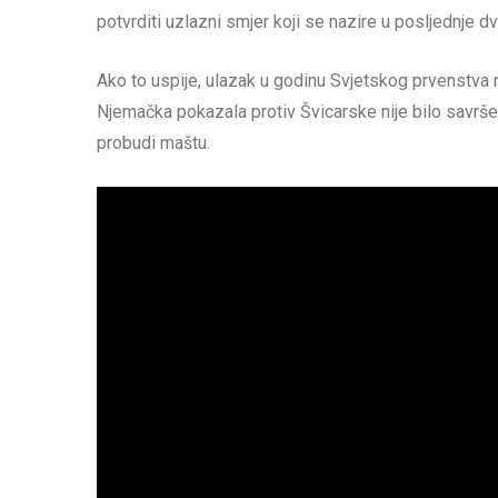
potvrditi uzlazni smjer koji se nazire u posljednje dv
Ako to uspije, ulazak u godinu Svjetskog prvenstva
Njemačka pokazala protiv Švicarske nije bilo savršen
probudi maštu.