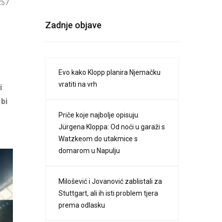
257
Zadnje objave
Evo kako Klopp planira Njemačku
vratiti na vrh
i
bi
Priče koje najbolje opisuju
Jürgena Kloppa: Od noći u garaži s
Watzkeom do utakmice s
domarom u Napulju
Milošević i Jovanović zablistali za
Stuttgart, ali ih isti problem tjera
prema odlasku