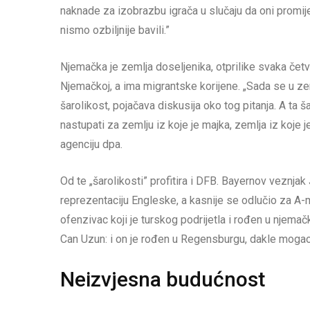
naknade za izobrazbu igrača u slučaju da oni prom
nismo ozbiljnije bavili.”
Njemačka je zemlja doseljenika, otprilike svaka četv
Njemačkoj, a ima migrantske korijene. „Sada se u ze
šarolikost, pojačava diskusija oko tog pitanja. A ta
nastupati za zemlju iz koje je majka, zemlja iz koje j
agenciju dpa.
Od te „šarolikosti” profitira i DFB. Bayernov veznjak
reprezentaciju Engleske, a kasnije se odlučio za A-
ofenzivac koji je turskog podrijetla i rođen u njem
Can Uzun: i on je rođen u Regensburgu, dakle mogao 
Neizvjesna budućnost