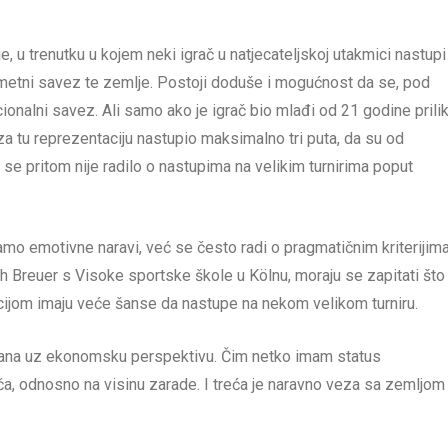
 u trenutku u kojem neki igrač u natjecateljskoj utakmici nastupi
metni savez te zemlje. Postoji doduše i mogućnost da se, pod
acionalni savez. Ali samo ako je igrač bio mlađi od 21 godine pril
a tu reprezentaciju nastupio maksimalno tri puta, da su od
 se pritom nije radilo o nastupima na velikim turnirima poput
samo emotivne naravi, već se često radi o pragmatičnim kriterijima
h Breuer s Visoke sportske škole u Kölnu, moraju se zapitati što
acijom imaju veće šanse da nastupe na nekom velikom turniru.
vezana uz ekonomsku perspektivu. Čim netko imam status
rača, odnosno na visinu zarade. I treća je naravno veza sa zemljom