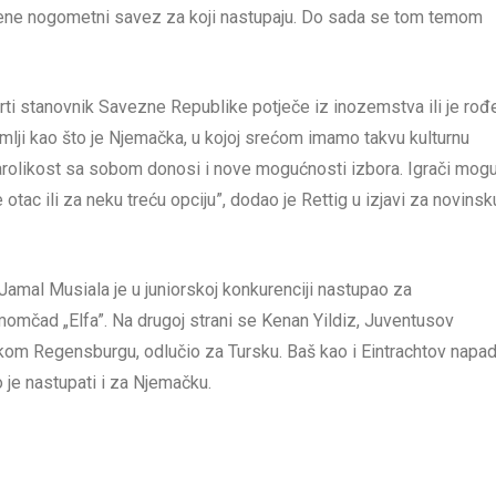
ijene nogometni savez za koji nastupaju. Do sada se tom temom
rti stanovnik Savezne Republike potječe iz inozemstva ili je rođ
mlji kao što je Njemačka, u kojoj srećom imamo takvu kulturnu
 šarolikost sa sobom donosi i nove mogućnosti izbora. Igrači mog
e otac ili za neku treću opciju”, dodao je Rettig u izjavi za novinsk
 Jamal Musiala je u juniorskoj konkurenciji nastupao za
momčad „Elfa”. Na drugoj strani se Kenan Yildiz, Juventusov
ačkom Regensburgu, odlučio za Tursku. Baš kao i Eintrachtov napa
je nastupati i za Njemačku.