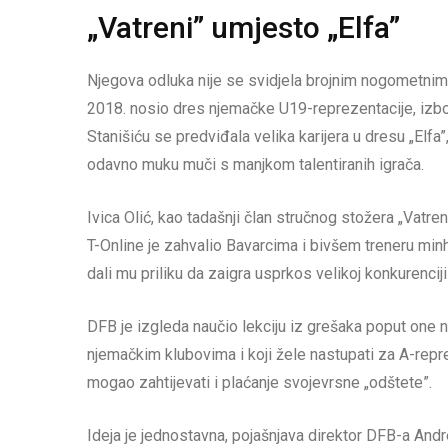
„Vatreni” umjesto „Elfa”
Njegova odluka nije se svidjela brojnim nogometnim 
2018. nosio dres njemačke U19-reprezentacije, izb
Stanišiću se predviđala velika karijera u dresu „Elfa
odavno muku muči s manjkom talentiranih igrača.
Ivica Olić, kao tadašnji član stručnog stožera „Vatren
T-Online je zahvalio Bavarcima i bivšem treneru min
dali mu priliku da zaigra usprkos velikoj konkurenc
DFB je izgleda naučio lekciju iz grešaka poput one 
njemačkim klubovima i koji žele nastupati za A-repr
mogao zahtijevati i plaćanje svojevrsne „odštete”.
Ideja je jednostavna, pojašnjava direktor DFB-a Andr