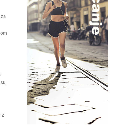
 za
ikom
.
 su
 iz