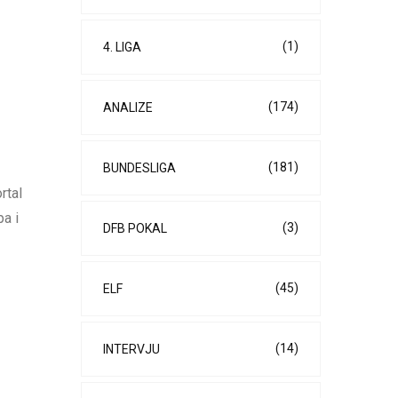
(1)
4. LIGA
(174)
ANALIZE
(181)
BUNDESLIGA
rtal
a i
(3)
DFB POKAL
(45)
ELF
(14)
INTERVJU