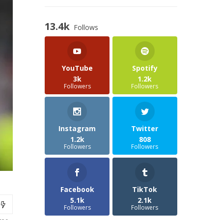
13.4k
Follows
YouTube
Spotify
3k
1.2k
Followers
Followers
Instagram
Twitter
1.2k
808
Followers
Followers
Facebook
TikTok
5.1k
2.1k
Followers
Followers