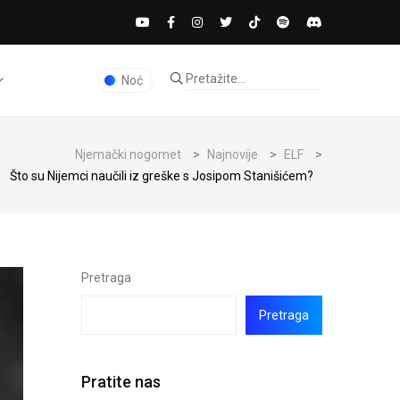
Noć
Njemački nogomet
>
Najnovije
>
ELF
>
Što su Nijemci naučili iz greške s Josipom Stanišićem?
Pretraga
Pretraga
Pratite nas