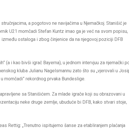
stručnjacima, a pogotovo ne navijačima u Njemačkoj. Stanišić je
ornik U21 momčadi Stefan Kuntz imao ga je već na svom popisu,
”, između ostaloga i zbog činjenice da na njegovoj poziciji DFB
ih” (a i kao bivši igrač Bayerna), u jednom intervjuu za njemački po
henskog kluba Julianu Nagelsmannu zato što su „vjerovali u Josip
iji u momčadi” rekordnog prvaka Bundeslige.
napravljene sa Stanišićem. Za mlade igrače koji su obrazovani u
ezentaciju neke druge zemlje, ubuduće bi DFB, kako stvari stoje,
eas Rettig: „Trenutno ispitujemo šanse za etabliranjem plaćanja