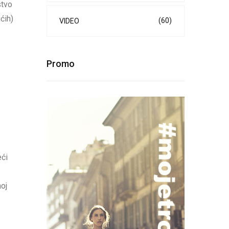
stvo
ćih)
(60)
VIDEO
Promo
eći
s
noj