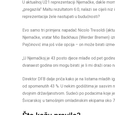
U aktualnoj U21 reprezentaciji Njemačke, dakle momč
„pregazila” Maltu rezultatom 6:0, nalazi se cijeli ni
reprezentacija žele nastupati u budućnosti?
Evo samo tri primjera: napadač Nicolo Tresoldi (aktu
Njemačke, vratar Mio Backhaus (Werder Bremen) i
Pejčinović ima još više opcija – on može birati iz
„U Njemačkoj je 43 posto djece mlađe od pet godina m
dvanaest godina oni mogu birati: je li mi draži orao 
Direktor DFB dalje priča kako je na listama mladih i
od spomenutih 43 %. U nekim godištima je sasvim n
dvojnim državljanstvom. Sudeći po podacima koje je ob
Švicarskoj: u tamošnjim omladinskim ekipama oko 70