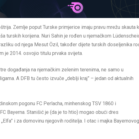
oštrija. Zemlje poput Turske primjerice imaju pravu mrežu skauta k
ša turskih korijena. Nuri Sahin je rođen u njemačkom Lüdenschei
 razliku od njega Mesut Özil, također dijete turskih doseljenika r
 je 2014. osvojio titulu prvaka svijeta.
motre događanja na njemačkim zelenim terenima, ne samo u
ligama. A DFB tu često izvuče „deblji kraj” – jedan od aktualnih
ladinskom pogonu FC Perlacha, minhenskog TSV 1860 i
 Bayerna. Stanišić je (da je to htio) mogao obući dres
 „Elfa” i za domovinu njegovih roditelja. I otac i majka Bayernovo