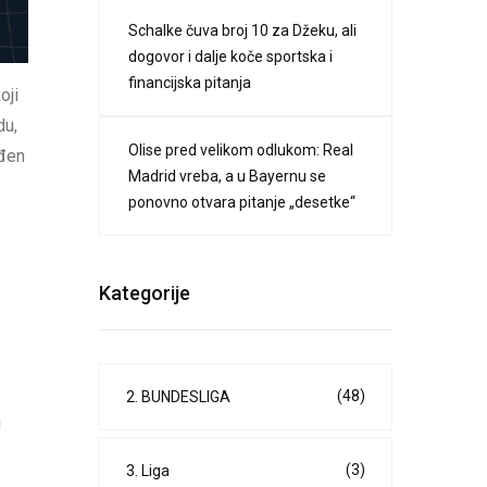
Schalke čuva broj 10 za Džeku, ali
dogovor i dalje koče sportska i
financijska pitanja
oji
du,
Olise pred velikom odlukom: Real
ođen
Madrid vreba, a u Bayernu se
ponovno otvara pitanje „desetke“
Kategorije
(48)
2. BUNDESLIGA
g
(3)
3. Liga