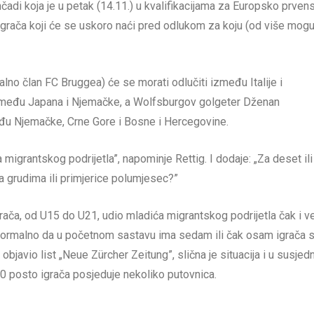
adi koja je u petak (14.11.) u kvalifikacijama za Europsko prven
z igrača koji će se uskoro naći pred odlukom za koju (od više mogu
alno član FC Bruggea) će se morati odlučiti između Italije i
zmeđu Japana i Njemačke, a Wolfsburgov golgeter Dženan
među Njemačke, Crne Gore i Bosne i Hercegovine.
igrantskog podrijetla”, napominje Rettig. I dodaje: „Za deset ili
na grudima ili primjerice polumjesec?”
grača, od U15 do U21, udio mladića migrantskog podrijetla čak i v
ormalno da u početnom sastavu ima sedam ili čak osam igrača 
javio list „Neue Zürcher Zeitung”, slična je situacija i u susjed
 posto igrača posjeduje nekoliko putovnica.