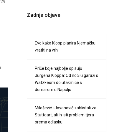
729
Zadnje objave
Evo kako Klopp planira Njemačku
vratiti na vrh
u
Priče koje najbolje opisuju
Jürgena Kloppa: Od noći u garaži s
Watzkeom do utakmice s
domarom u Napulju
Milošević i Jovanović zablistali za
Stuttgart, ali ih isti problem tjera
prema odlasku