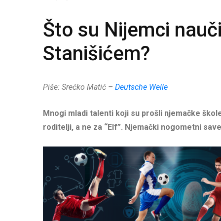
Što su Nijemci nauči
Stanišićem?
Piše: Srećko Matić –
Deutsche Welle
Mnogi mladi talenti koji su prošli njemačke ško
roditelji, a ne za “Elf”. Njemački nogometni sav