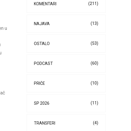
(211)
KOMENTARI
(13)
NAJAVA
en u
(53)
OSTALO
u
u
(60)
PODCAST
(10)
PRIČE
dač
(11)
SP 2026
(4)
TRANSFERI