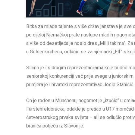
Bitka za mlade talente s više državljanstava je sve 
po cijeloj Njemačkoj prate nastupe mladih nogometa
a više od desetljeća je nosio dres „Milli takima”. Za
u Gelsenkirchenu, odlučio se za njemački „Elf” s kojim
Slično je i s drugim reprezentacijama koje budno 
seniorskoj konkurenciji već prije svega u juniorskim 
primjera je i hrvatski reprezentativac Josip Stanišić.
On je rođen u Münchenu, nogomet je „izučio” u om
Fürstenfeldbrücka, odakle je prešao u U17 momčad FC
četverostrukog prvaka svijeta – ali se odlučio protiv
braniča potječu iz Slavonije.