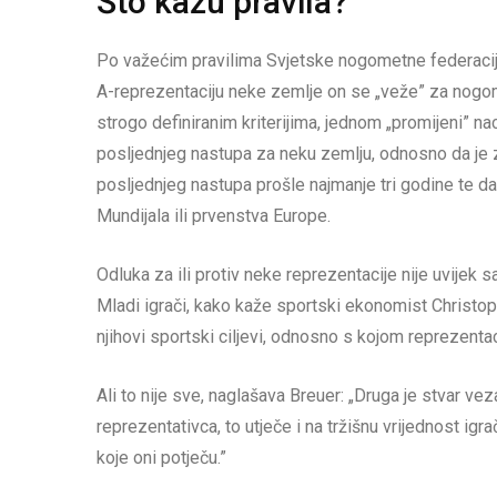
Što kažu pravila?
Po važećim pravilima Svjetske nogometne federacije,
A-reprezentaciju neke zemlje on se „veže” za nogo
strogo definiranim kriterijima, jednom „promijeni” n
posljednjeg nastupa za neku zemlju, odnosno da je z
posljednjeg nastupa prošle najmanje tri godine te da
Mundijala ili prvenstva Europe.
Odluka za ili protiv neke reprezentacije nije uvijek 
Mladi igrači, kako kaže sportski ekonomist Christop
njihovi sportski ciljevi, odnosno s kojom reprezent
Ali to nije sve, naglašava Breuer: „Druga je stvar 
reprezentativca, to utječe i na tržišnu vrijednost ig
koje oni potječu.”