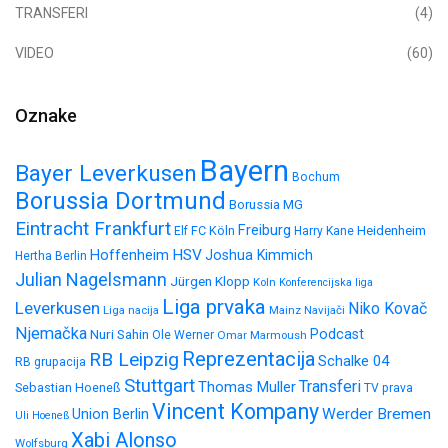
TRANSFERI
(4)
VIDEO
(60)
Oznake
Bayern
Bayer Leverkusen
Bochum
Borussia Dortmund
Borussia MG
Eintracht Frankfurt
Freiburg
FC Köln
Heidenheim
Elf
Harry Kane
HSV
Hoffenheim
Joshua Kimmich
Hertha Berlin
Julian Nagelsmann
Jürgen Klopp
Koln
Konferencijska liga
Liga prvaka
Leverkusen
Niko Kovač
Liga nacija
Mainz
Navijači
Njemačka
Nuri Sahin
Podcast
Ole Werner
Omar Marmoush
Reprezentacija
RB Leipzig
Schalke 04
RB grupacija
Stuttgart
Transferi
Thomas Muller
Sebastian Hoeneß
TV prava
Vincent Kompany
Werder Bremen
Union Berlin
Uli Hoeneß
Xabi Alonso
Wolfsburg