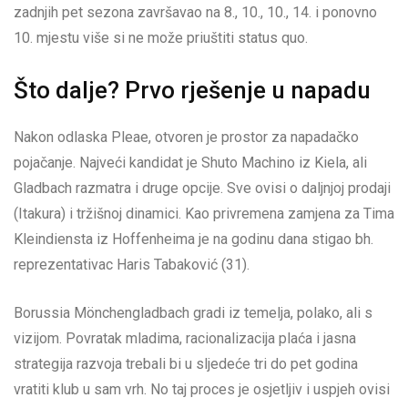
zadnjih pet sezona završavao na 8., 10., 10., 14. i ponovno
10. mjestu više si ne može priuštiti status quo.
Što dalje? Prvo rješenje u napadu
Nakon odlaska Pleae, otvoren je prostor za napadačko
pojačanje. Najveći kandidat je Shuto Machino iz Kiela, ali
Gladbach razmatra i druge opcije. Sve ovisi o daljnjoj prodaji
(Itakura) i tržišnoj dinamici. Kao privremena zamjena za Tima
Kleindiensta iz Hoffenheima je na godinu dana stigao bh.
reprezentativac Haris Tabaković (31).
Borussia Mönchengladbach gradi iz temelja, polako, ali s
vizijom. Povratak mladima, racionalizacija plaća i jasna
strategija razvoja trebali bi u sljedeće tri do pet godina
vratiti klub u sam vrh. No taj proces je osjetljiv i uspjeh ovisi