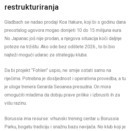
restrukturiranja
Gladbach se nadao prodaji Koa Itakure, koji bi s godinu dana
preostalog ugovora mogao donijeti 10 do 15 milijuna eura.
No Japanac još nije prodan, a njegova situacija koči daljnje
poteze na tržištu. Ako ode bez odštete 2026., to bi bio
najteži mogući udarac za strategiju kluba.
Da bi projekt “Fohlen” uspio, ne smije ostati samo na
riječima. Potrebna je dosljednost i operativna provedba, a tu
je uloga trenera Gerarda Seoanea presudna. On mora
omogućiti mladima da dobiju prave prilike i izbrusiti ih za
višu razinu.
Borussia ima resurse: vrhunski trening centar u Borussia
Parku, bogatu tradiciju i snažnu bazu navijača. No klub koji je