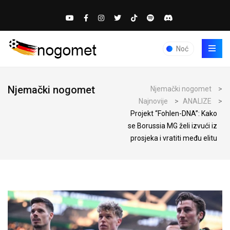
Noć
Njemački nogomet
Njemački nogomet
>
Najnovije
>
ANALIZE
>
Projekt “Fohlen-DNA”: Kako
se Borussia MG želi izvući iz
prosjeka i vratiti među elitu