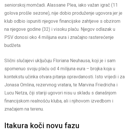
seniorskoj momčadi. Alassane Plea, iako važan igrač (11
golova prošle sezone), nije dobio produženje ugovora jer je
klub odbio ispuniti njegove financijske zahtjeve s obzirom
na njegove godine (32) i visoku plaću. Njegov odlazak u
PSV donosi oko 4 milijuna eura i značajno rasterećenje
budžeta.
Slični slučajevi uključuju Floriana Neuhausa, koji je i sam
spomenuo svoju plaću od 4 milijuna eura – brojka koja u
kontekstu učinka otvara pitanja opravdanosti. Isto vrijedi i za
Jonasa Omlina, rezervnog vratara, te Marvina Friedricha i
Lucu Netza, čiji stariji ugovori nisu u skladu s današnjom
financijskom realnošću kluba, ali i njihovom izvedbom i
značajem na terenu.
Itakura koči novu fazu