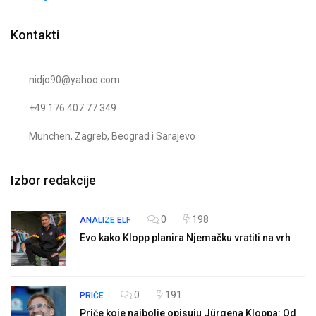
Kontakti
nidjo90@yahoo.com
+49 176 407 77 349
Munchen, Zagreb, Beograd i Sarajevo
Izbor redakcije
0
198
ANALIZE
ELF
Evo kako Klopp planira Njemačku vratiti na vrh
0
191
PRIČE
Priče koje najbolje opisuju Jürgena Kloppa: Od