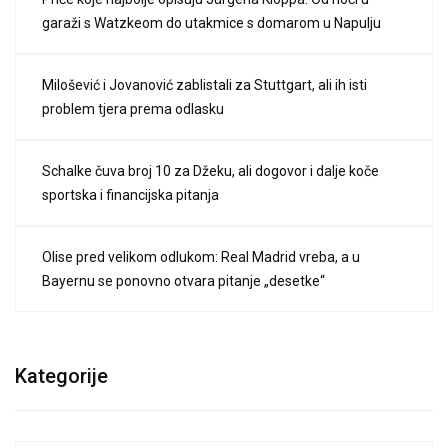
garaži s Watzkeom do utakmice s domarom u Napulju
Milošević i Jovanović zablistali za Stuttgart, ali ih isti
problem tjera prema odlasku
Schalke čuva broj 10 za Džeku, ali dogovor i dalje koče
sportska i financijska pitanja
Olise pred velikom odlukom: Real Madrid vreba, a u
Bayernu se ponovno otvara pitanje „desetke“
Kategorije