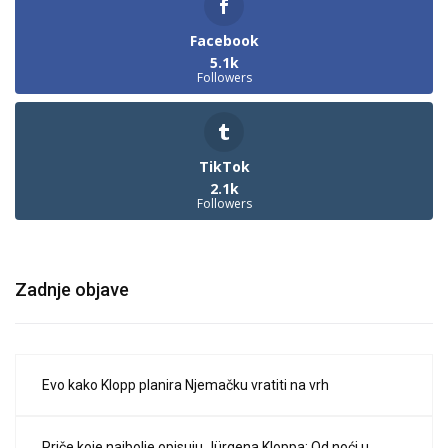
Facebook
5.1k
Followers
TikTok
2.1k
Followers
Zadnje objave
Evo kako Klopp planira Njemačku vratiti na vrh
Priče koje najbolje opisuju Jürgena Kloppa: Od noći u