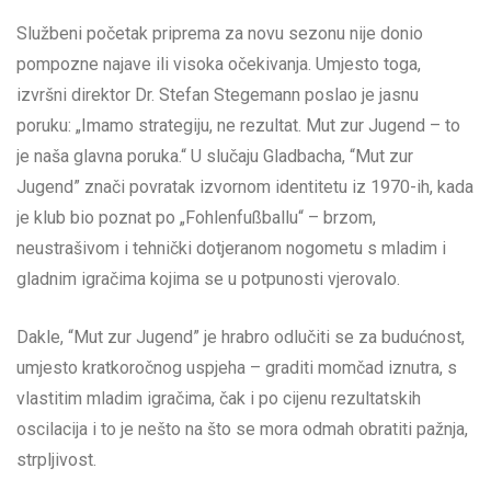
Službeni početak priprema za novu sezonu nije donio
pompozne najave ili visoka očekivanja. Umjesto toga,
izvršni direktor Dr. Stefan Stegemann poslao je jasnu
poruku: „Imamo strategiju, ne rezultat. Mut zur Jugend – to
je naša glavna poruka.“ U slučaju Gladbacha, “Mut zur
Jugend” znači povratak izvornom identitetu iz 1970-ih, kada
je klub bio poznat po „Fohlenfußballu“ – brzom,
neustrašivom i tehnički dotjeranom nogometu s mladim i
gladnim igračima kojima se u potpunosti vjerovalo.
Dakle, “Mut zur Jugend” je hrabro odlučiti se za budućnost,
umjesto kratkoročnog uspjeha – graditi momčad iznutra, s
vlastitim mladim igračima, čak i po cijenu rezultatskih
oscilacija i to je nešto na što se mora odmah obratiti pažnja,
strpljivost.