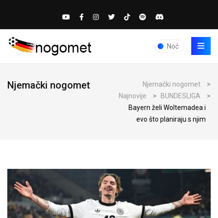
Noć
Njemački nogomet
Njemački nogomet
>
Najnovije
>
BUNDESLIGA
>
Bayern želi Woltemadea i
evo što planiraju s njim