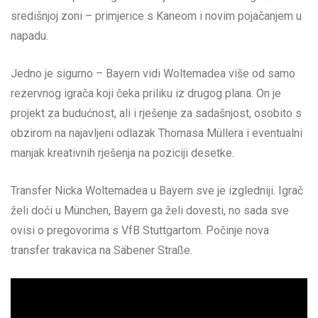
središnjoj zoni – primjerice s Kaneom i novim pojačanjem u
napadu.
Jedno je sigurno – Bayern vidi Woltemadea više od samo
rezervnog igrača koji čeka priliku iz drugog plana. On je
projekt za budućnost, ali i rješenje za sadašnjost, osobito s
obzirom na najavljeni odlazak Thomasa Müllera i eventualni
manjak kreativnih rješenja na poziciji desetke.
Transfer Nicka Woltemadea u Bayern sve je izgledniji. Igrač
želi doći u München, Bayern ga želi dovesti, no sada sve
ovisi o pregovorima s VfB Stuttgartom. Počinje nova
transfer trakavica na Säbener Straße.