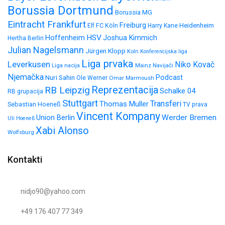
Borussia Dortmund
Borussia MG
Eintracht Frankfurt
Freiburg
FC Köln
Heidenheim
Elf
Harry Kane
HSV
Hoffenheim
Joshua Kimmich
Hertha Berlin
Julian Nagelsmann
Jürgen Klopp
Koln
Konferencijska liga
Liga prvaka
Leverkusen
Niko Kovač
Liga nacija
Mainz
Navijači
Njemačka
Nuri Sahin
Podcast
Ole Werner
Omar Marmoush
Reprezentacija
RB Leipzig
Schalke 04
RB grupacija
Stuttgart
Transferi
Thomas Muller
Sebastian Hoeneß
TV prava
Vincent Kompany
Werder Bremen
Union Berlin
Uli Hoeneß
Xabi Alonso
Wolfsburg
Kontakti
nidjo90@yahoo.com
+49 176 407 77 349