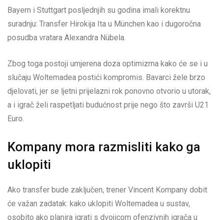
Bayern i Stuttgart posljednjih su godina imali korektnu
suradnju: Transfer Hirokija Ita u München kao i dugoročna
posudba vratara Alexandra Nübela.
Zbog toga postoji umjerena doza optimizma kako će se i u
slučaju Woltemadea postići kompromis. Bavarci žele brzo
djelovati, jer se ljetni prijelazni rok ponovno otvorio u utorak,
a i igrač želi raspetljati budućnost prije nego što završi U21
Euro.
Kompany mora razmisliti kako ga
uklopiti
Ako transfer bude zaključen, trener Vincent Kompany dobit
će važan zadatak: kako uklopiti Woltemadea u sustav,
osobito ako planira igrati s dvojicom ofenzivnih igrača u