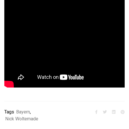
Tags
Bayern
,
Nick Woltemade