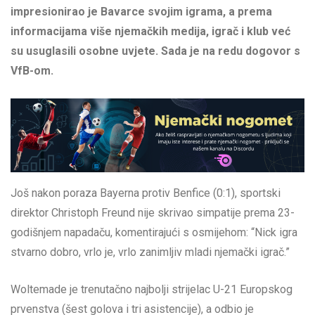
impresionirao je Bavarce svojim igrama, a prema
informacijama više njemačkih medija, igrač i klub već
su usuglasili osobne uvjete. Sada je na redu dogovor s
VfB-om.
Još nakon poraza Bayerna protiv Benfice (0:1), sportski
direktor Christoph Freund nije skrivao simpatije prema 23-
godišnjem napadaču, komentirajući s osmijehom: “Nick igra
stvarno dobro, vrlo je, vrlo zanimljiv mladi njemački igrač.”
Woltemade je trenutačno najbolji strijelac U-21 Europskog
prvenstva (šest golova i tri asistencije), a odbio je