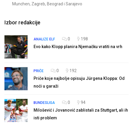
Munchen, Zagreb, Beograd i Sarajevo
Izbor redakcije
0
198
ANALIZE
ELF
Evo kako Klopp planira Njemačku vratiti na vrh
0
192
PRIČE
Priče koje najbolje opisuju Jürgena Kloppa: Od
noći u garaži
0
94
BUNDESLIGA
Milošević i Jovanović zablistali za Stuttgart, ali ih
isti problem