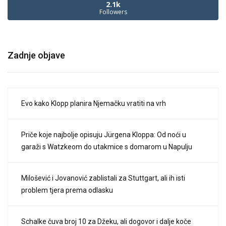
2.1k
Followers
Zadnje objave
Evo kako Klopp planira Njemačku vratiti na vrh
Priče koje najbolje opisuju Jürgena Kloppa: Od noći u
garaži s Watzkeom do utakmice s domarom u Napulju
Milošević i Jovanović zablistali za Stuttgart, ali ih isti
problem tjera prema odlasku
Schalke čuva broj 10 za Džeku, ali dogovor i dalje koče