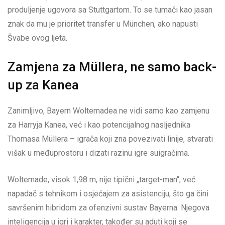
produljenje ugovora sa Stuttgartom. To se tumači kao jasan
znak da mu je prioritet transfer u München, ako napusti
Švabe ovog ljeta.
Zamjena za Müllera, ne samo back-
up za Kanea
Zanimljivo, Bayern Woltemadea ne vidi samo kao zamjenu
za Harryja Kanea, već i kao potencijalnog nasljednika
Thomasa Müllera – igrača koji zna povezivati linije, stvarati
višak u međuprostoru i dizati razinu igre suigračima.
Woltemade, visok 1,98 m, nije tipični „target-man“, već
napadač s tehnikom i osjećajem za asistenciju, što ga čini
savršenim hibridom za ofenzivni sustav Bayerna. Njegova
inteligencija u igri i karakter, također su aduti koji se