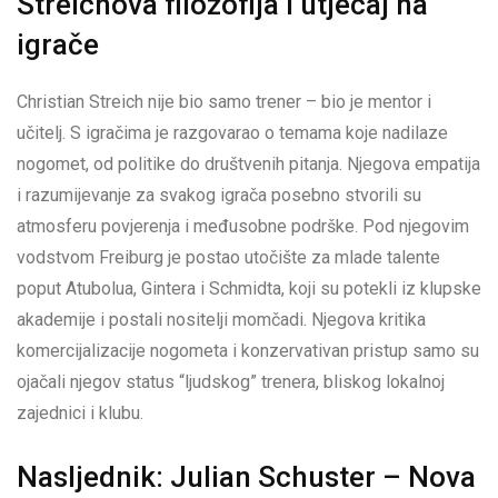
Streichova filozofija i utjecaj na
igrače
Christian Streich nije bio samo trener – bio je mentor i
učitelj. S igračima je razgovarao o temama koje nadilaze
nogomet, od politike do društvenih pitanja. Njegova empatija
i razumijevanje za svakog igrača posebno stvorili su
atmosferu povjerenja i međusobne podrške. Pod njegovim
vodstvom Freiburg je postao utočište za mlade talente
poput Atubolua, Gintera i Schmidta, koji su potekli iz klupske
akademije i postali nositelji momčadi. Njegova kritika
komercijalizacije nogometa i konzervativan pristup samo su
ojačali njegov status “ljudskog” trenera, bliskog lokalnoj
zajednici i klubu.
Nasljednik: Julian Schuster – Nova