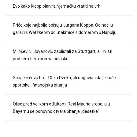
Evo kako Klopp planira Njemačku vratiti na vrh
Priče koje najbolje opisuju Jürgena Kloppa: Od noći u
garaži s Watzkeom do utakmice s domarom u Napulju
Milošević i Jovanović zablistali za Stuttgart, ali ih isti
problem tjera prema odlasku
Schalke čuva broj 10 za Džeku, ali dogovor i dalje koče
sportska i financijska pitanja
Olise pred velikom odlukom: Real Madrid vreba, a u
Bayernu se ponovno otvara pitanje „desetke“