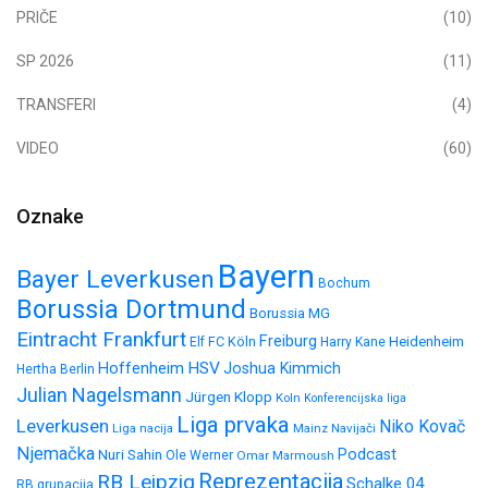
PRIČE
(10)
SP 2026
(11)
TRANSFERI
(4)
VIDEO
(60)
Oznake
Bayern
Bayer Leverkusen
Bochum
Borussia Dortmund
Borussia MG
Eintracht Frankfurt
Freiburg
FC Köln
Heidenheim
Elf
Harry Kane
HSV
Hoffenheim
Joshua Kimmich
Hertha Berlin
Julian Nagelsmann
Jürgen Klopp
Koln
Konferencijska liga
Liga prvaka
Leverkusen
Niko Kovač
Liga nacija
Mainz
Navijači
Njemačka
Nuri Sahin
Podcast
Ole Werner
Omar Marmoush
Reprezentacija
RB Leipzig
Schalke 04
RB grupacija