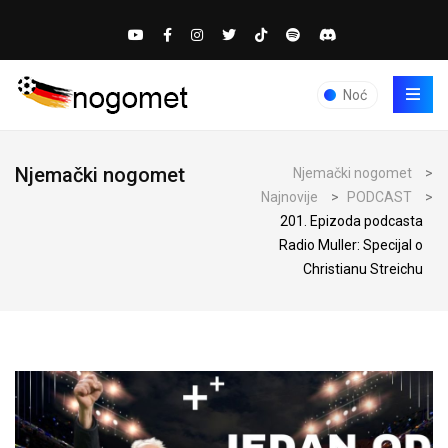
Noć
Njemački nogomet
Njemački nogomet
>
Najnovije
>
PODCAST
>
201. Epizoda podcasta
Radio Muller: Specijal o
Christianu Streichu