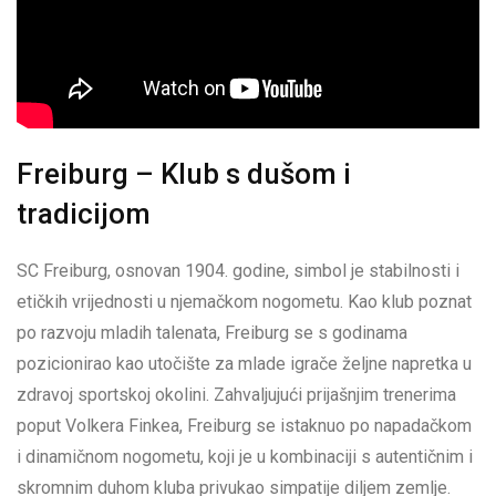
Freiburg – Klub s dušom i
tradicijom
SC Freiburg, osnovan 1904. godine, simbol je stabilnosti i
etičkih vrijednosti u njemačkom nogometu. Kao klub poznat
po razvoju mladih talenata, Freiburg se s godinama
pozicionirao kao utočište za mlade igrače željne napretka u
zdravoj sportskoj okolini. Zahvaljujući prijašnjim trenerima
poput Volkera Finkea, Freiburg se istaknuo po napadačkom
i dinamičnom nogometu, koji je u kombinaciji s autentičnim i
skromnim duhom kluba privukao simpatije diljem zemlje.