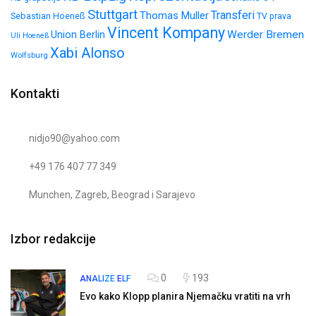
Stuttgart
Transferi
Thomas Muller
Sebastian Hoeneß
TV prava
Vincent Kompany
Werder Bremen
Union Berlin
Uli Hoeneß
Xabi Alonso
Wolfsburg
Kontakti
nidjo90@yahoo.com
+49 176 407 77 349
Munchen, Zagreb, Beograd i Sarajevo
Izbor redakcije
0
193
ANALIZE
ELF
Evo kako Klopp planira Njemačku vratiti na vrh