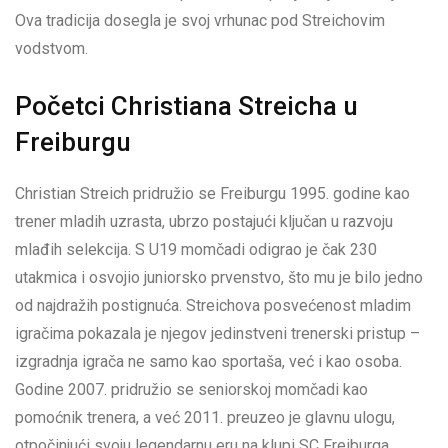
Ova tradicija dosegla je svoj vrhunac pod Streichovim
vodstvom.
Početci Christiana Streicha u
Freiburgu
Christian Streich pridružio se Freiburgu 1995. godine kao
trener mladih uzrasta, ubrzo postajući ključan u razvoju
mlađih selekcija. S U19 momčadi odigrao je čak 230
utakmica i osvojio juniorsko prvenstvo, što mu je bilo jedno
od najdražih postignuća. Streichova posvećenost mladim
igračima pokazala je njegov jedinstveni trenerski pristup –
izgradnja igrača ne samo kao sportaša, već i kao osoba.
Godine 2007. pridružio se seniorskoj momčadi kao
pomoćnik trenera, a već 2011. preuzeo je glavnu ulogu,
otpočinjući svoju legendarnu eru na klupi SC Freiburga.