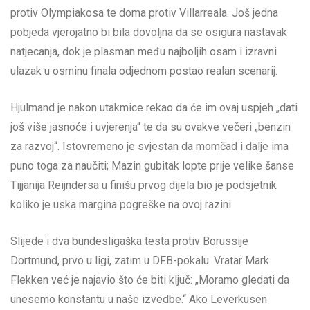
protiv Olympiakosa te doma protiv Villarreala. Još jedna
pobjeda vjerojatno bi bila dovoljna da se osigura nastavak
natjecanja, dok je plasman među najboljih osam i izravni
ulazak u osminu finala odjednom postao realan scenarij.
Hjulmand je nakon utakmice rekao da će im ovaj uspjeh „dati
još više jasnoće i uvjerenja“ te da su ovakve večeri „benzin
za razvoj“. Istovremeno je svjestan da momčad i dalje ima
puno toga za naučiti; Mazin gubitak lopte prije velike šanse
Tijjanija Reijndersa u finišu prvog dijela bio je podsjetnik
koliko je uska margina pogreške na ovoj razini.
Slijede i dva bundesligaška testa protiv Borussije
Dortmund, prvo u ligi, zatim u DFB-pokalu. Vratar Mark
Flekken već je najavio što će biti ključ: „Moramo gledati da
unesemo konstantu u naše izvedbe.“ Ako Leverkusen