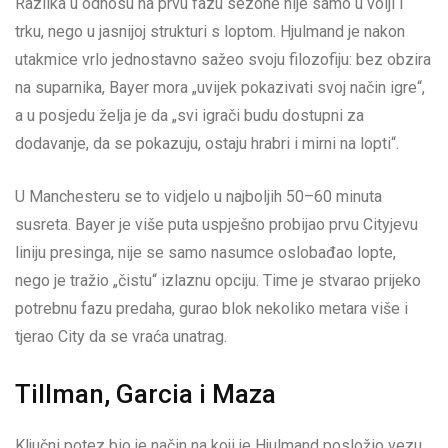
Razlika u odnosu na prvu fazu sezone nije samo u volji i
trku, nego u jasnijoj strukturi s loptom. Hjulmand je nakon
utakmice vrlo jednostavno sažeo svoju filozofiju: bez obzira
na suparnika, Bayer mora „uvijek pokazivati svoj način igre“,
a u posjedu želja je da „svi igrači budu dostupni za
dodavanje, da se pokazuju, ostaju hrabri i mirni na lopti“.
U Manchesteru se to vidjelo u najboljih 50–60 minuta
susreta. Bayer je više puta uspješno probijao prvu Cityjevu
liniju presinga, nije se samo nasumce oslobađao lopte,
nego je tražio „čistu“ izlaznu opciju. Time je stvarao prijeko
potrebnu fazu predaha, gurao blok nekoliko metara više i
tjerao City da se vraća unatrag.
Tillman, Garcia i Maza
Ključni potez bio je način na koji je Hjulmand posložio vezu.