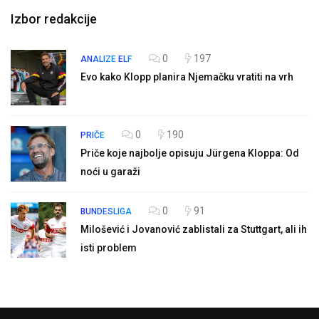
Izbor redakcije
0
197
ANALIZE
ELF
Evo kako Klopp planira Njemačku vratiti na vrh
0
190
PRIČE
Priče koje najbolje opisuju Jürgena Kloppa: Od
noći u garaži
0
91
BUNDESLIGA
Milošević i Jovanović zablistali za Stuttgart, ali ih
isti problem