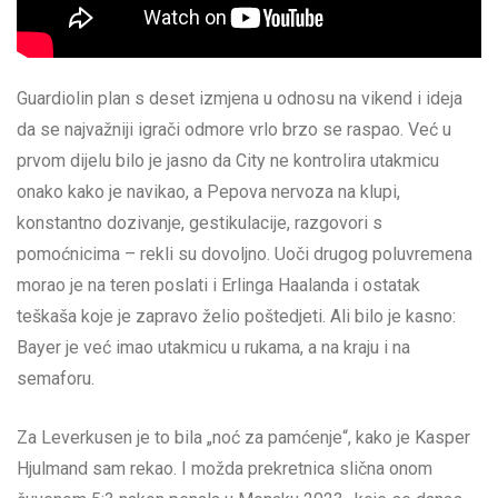
Guardiolin plan s deset izmjena u odnosu na vikend i ideja
da se najvažniji igrači odmore vrlo brzo se raspao. Već u
prvom dijelu bilo je jasno da City ne kontrolira utakmicu
onako kako je navikao, a Pepova nervoza na klupi,
konstantno dozivanje, gestikulacije, razgovori s
pomoćnicima – rekli su dovoljno. Uoči drugog poluvremena
morao je na teren poslati i Erlinga Haalanda i ostatak
teškaša koje je zapravo želio poštedjeti. Ali bilo je kasno:
Bayer je već imao utakmicu u rukama, a na kraju i na
semaforu.
Za Leverkusen je to bila „noć za pamćenje“, kako je Kasper
Hjulmand sam rekao. I možda prekretnica slična onom