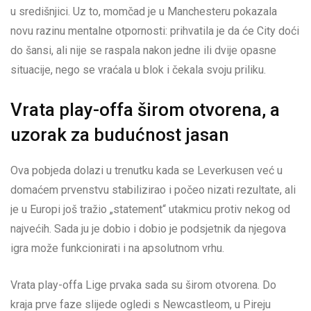
u središnjici. Uz to, momčad je u Manchesteru pokazala
novu razinu mentalne otpornosti: prihvatila je da će City doći
do šansi, ali nije se raspala nakon jedne ili dvije opasne
situacije, nego se vraćala u blok i čekala svoju priliku.
Vrata play-offa širom otvorena, a
uzorak za budućnost jasan
Ova pobjeda dolazi u trenutku kada se Leverkusen već u
domaćem prvenstvu stabilizirao i počeo nizati rezultate, ali
je u Europi još tražio „statement“ utakmicu protiv nekog od
najvećih. Sada ju je dobio i dobio je podsjetnik da njegova
igra može funkcionirati i na apsolutnom vrhu.
Vrata play-offa Lige prvaka sada su širom otvorena. Do
kraja prve faze slijede ogledi s Newcastleom, u Pireju