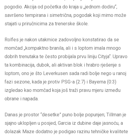
pogodio. Akcija od početka do kraja u „jednom dodiru“,
savršeno tempirana i simetrična, pogodak koji mirno može
stajati u priručnicima za trenerske škole.
Rolfes je nakon utakmice zadovoljno konstatirao da se
momčad „kompaktno branila, ali i s loptom imala mnogo
dobrih trenutaka te često probijala prvu liniju Cityja“. Upravo
ta kombinacija, dubok, ali aktivan blok i hrabro rješenje s
loptom, ono je što Leverkusen sada radi bolje nego u ranoj
fazi sezone, kada je protiv PSG-a (2:7) i Bayerna (0:3)
izgledao kao momčad koja još traži pravu mjeru između
obrane i napada.
Danas je prostor “desetke” puno bolje popunjen; Tillman je
sjajno uklopljen u posjed, Garcia iz dubine daje jasnoću, a
dolazak Maze dodatno je podigao razinu tehničke kvalitete