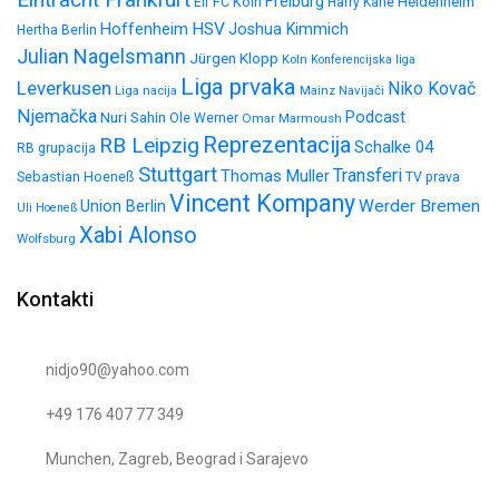
Freiburg
FC Köln
Heidenheim
Elf
Harry Kane
HSV
Hoffenheim
Joshua Kimmich
Hertha Berlin
Julian Nagelsmann
Jürgen Klopp
Koln
Konferencijska liga
Liga prvaka
Leverkusen
Niko Kovač
Liga nacija
Mainz
Navijači
Njemačka
Nuri Sahin
Podcast
Ole Werner
Omar Marmoush
Reprezentacija
RB Leipzig
Schalke 04
RB grupacija
Stuttgart
Transferi
Thomas Muller
Sebastian Hoeneß
TV prava
Vincent Kompany
Werder Bremen
Union Berlin
Uli Hoeneß
Xabi Alonso
Wolfsburg
Kontakti
nidjo90@yahoo.com
+49 176 407 77 349
Munchen, Zagreb, Beograd i Sarajevo