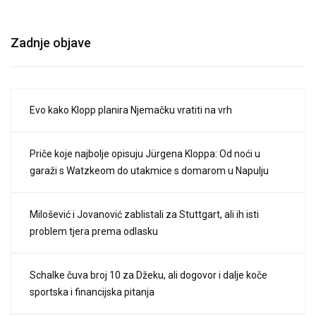
Zadnje objave
Evo kako Klopp planira Njemačku vratiti na vrh
Priče koje najbolje opisuju Jürgena Kloppa: Od noći u
garaži s Watzkeom do utakmice s domarom u Napulju
Milošević i Jovanović zablistali za Stuttgart, ali ih isti
problem tjera prema odlasku
Schalke čuva broj 10 za Džeku, ali dogovor i dalje koče
sportska i financijska pitanja