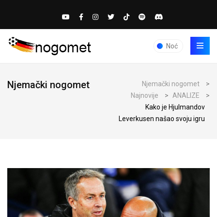
Noć
Njemački nogomet
Njemački nogomet
>
Najnovije
>
ANALIZE
>
Kako je Hjulmandov
Leverkusen našao svoju igru