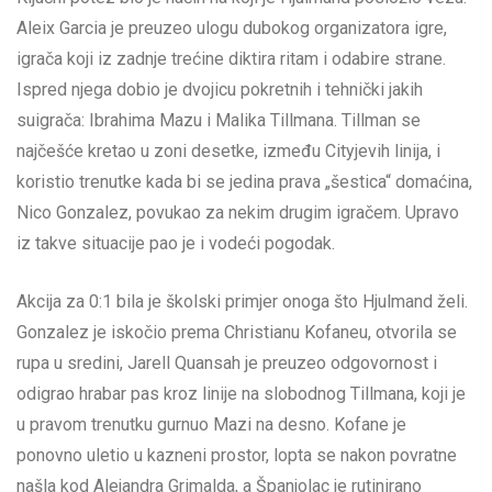
Aleix Garcia je preuzeo ulogu dubokog organizatora igre,
igrača koji iz zadnje trećine diktira ritam i odabire strane.
Ispred njega dobio je dvojicu pokretnih i tehnički jakih
suigrača: Ibrahima Mazu i Malika Tillmana. Tillman se
najčešće kretao u zoni desetke, između Cityjevih linija, i
koristio trenutke kada bi se jedina prava „šestica“ domaćina,
Nico Gonzalez, povukao za nekim drugim igračem. Upravo
iz takve situacije pao je i vodeći pogodak.
Akcija za 0:1 bila je školski primjer onoga što Hjulmand želi.
Gonzalez je iskočio prema Christianu Kofaneu, otvorila se
rupa u sredini, Jarell Quansah je preuzeo odgovornost i
odigrao hrabar pas kroz linije na slobodnog Tillmana, koji je
u pravom trenutku gurnuo Mazi na desno. Kofane je
ponovno uletio u kazneni prostor, lopta se nakon povratne
našla kod Alejandra Grimalda, a Španjolac je rutinirano