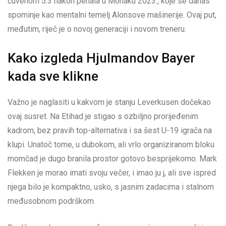
čuvenom 5:3 nakon penala u Monaku 2023., koje se danas
spominje kao mentalni temelj Alonsove mašinerije. Ovaj put,
međutim, riječ je o novoj generaciji i novom treneru.
Kako izgleda Hjulmandov Bayer
kada sve klikne
Važno je naglasiti u kakvom je stanju Leverkusen dočekao
ovaj susret. Na Etihad je stigao s ozbiljno prorijeđenim
kadrom, bez pravih top-alternativa i sa šest U-19 igrača na
klupi. Unatoč tome, u dubokom, ali vrlo organiziranom bloku
momčad je dugo branila prostor gotovo besprijekorno. Mark
Flekken je morao imati svoju večer, i imao ju j, ali sve ispred
njega bilo je kompaktno, usko, s jasnim zadacima i stalnom
međusobnom podrškom.