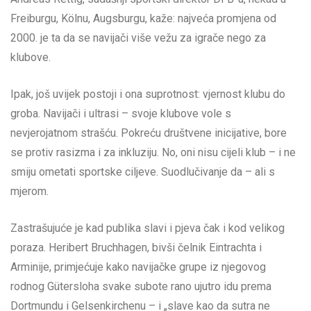
Freiburgu, Kölnu, Augsburgu, kaže: najveća promjena od
2000. je ta da se navijači više vežu za igrače nego za
klubove.
Ipak, još uvijek postoji i ona suprotnost: vjernost klubu do
groba. Navijači i ultrasi – svoje klubove vole s
nevjerojatnom strašću. Pokreću društvene inicijative, bore
se protiv rasizma i za inkluziju. No, oni nisu cijeli klub – i ne
smiju ometati sportske ciljeve. Suodlučivanje da – ali s
mjerom.
Zastrašujuće je kad publika slavi i pjeva čak i kod velikog
poraza. Heribert Bruchhagen, bivši čelnik Eintrachta i
Arminije, primjećuje kako navijačke grupe iz njegovog
rodnog Gütersloha svake subote rano ujutro idu prema
Dortmundu i Gelsenkirchenu – i „slave kao da sutra ne