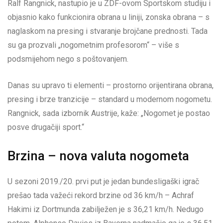
Ralf Rangnick, nastupio je u ZDF-ovom Sportskom studiju i
objasnio kako funkcionira obrana u liniji, zonska obrana – s
naglaskom na presing i stvaranje brojčane prednosti. Tada
su ga prozvali „nogometnim profesorom“ – više s
podsmijehom nego s poštovanjem.
Danas su upravo ti elementi – prostorno orijentirana obrana,
presing i brze tranzicije – standard u modernom nogometu.
Rangnick, sada izbornik Austrije, kaže: „Nogomet je postao
posve drugačiji sport.“
Brzina – nova valuta nogometa
U sezoni 2019./20. prvi put je jedan bundesligaški igrač
prešao tada važeći rekord brzine od 36 km/h – Achraf
Hakimi iz Dortmunda zabilježen je s 36,21 km/h. Nedugo