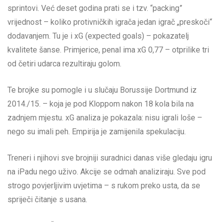
sprintovi. Već deset godina prati se i tzv. “packing”
vrijednost – koliko protivničkih igrača jedan igrač „preskoči“
dodavanjem. Tu je i xG (expected goals) – pokazatelj
kvalitete šanse. Primjerice, penal ima xG 0,77 – otprilike tri
od četiri udarca rezultiraju golom.
Te brojke su pomogle i u slučaju Borussije Dortmund iz
2014./15. – koja je pod Kloppom nakon 18 kola bila na
zadnjem mjestu. xG analiza je pokazala: nisu igrali loše –
nego su imali peh. Empirija je zamijenila spekulaciju.
Treneri i njihovi sve brojniji suradnici danas više gledaju igru
na iPadu nego uživo. Akcije se odmah analiziraju. Sve pod
strogo povjerljivim uvjetima – s rukom preko usta, da se
spriječi čitanje s usana.