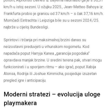
potom, Alphonso Davies iz Bayerna nadmašio ga je s 36,51
km/h u istoj sezoni. U ožujku 2025., Jean-Matteo Bahoya iz
Frankfurta probio je granicu od 37 km/h – s čak 37,16 km/h.
Momčadi Eintrachta i Leipziga bile su u sezoni 2024./25.
najbrže u cijeloj Bundesligi.
Sprintovi i trčanja pri maksimalnoj brzini danas su
neizostavni preduvjeti u vrhunskom nogometu. Kod
napadača poput Harryja Kanea „garancija pogodaka“
opravdava manjak brzine. U sredini terena pak, stvari mogu
funkcionirati i u sporijem ritmu – ako igrač, poput Xabija
Alonsa, Rodrija ili Joshue Kimmicha, posjeduje izuzetan
pregled igre i anticipaciju.
Moderni stratezi – evolucija uloge
playmakera