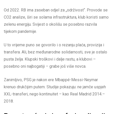
Od 2022. RB ima zaseban odjel za „održivost“. Provode se
CO2 analize, širi se solarna infrastruktura, klub koristi samo
zelenu energiju. Svijest o okolišu se posebno razvila
tijekom pandemije.
U to vrijeme puno se govorilo i o rezanju plaća, provizija i
transfera. Ali, bez međunarodne solidarnosti, sve je ostalo
pusta želja. Klupski troškovi i dalje rastu, a klubovi –
posebno oni najbogatiji – grabe još više novca.
Zanimljivo, PSG je nakon ere Mbappé-Messi-Neymar
krenuo drukčijim putem. Studije pokazuju: ne jamče uspjeh
XXL-transferi, nego kontinuitet – kao Real Madrid 2014.–
2018.