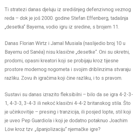
Ti stratezi danas djeluju iz središnjeg defenzivnog veznog
reda – dok je još 2000. godine Stefan Effenberg, tadašnja
„desetka“ Bayerna, vodio igru iz sredine, s brojem 11.
Danas Florian Wirtz i Jamal Musiala (naslijedio broj 10 u
Bayernu od Sanéa) nisu klasične „desetke“. Oni su okretni,
prodorni, opasni kreatori koji se probijaju kroz tijesne
prostore modernog nogometa i svojim driblinzima stvaraju
razliku. Zovu ih igračima koji čine razliku, i to s pravom.
Sustavi su danas izrazito fleksibilni – bilo da se igra 4-2-3-
1, 4-3-3, 3-4-3 ili nekoć klasični 4-4-2 britanskog stila. Što
je učinkovitije – presing i tranzicija, ili posjed lopte, stil koji
je uveo Pep Guardiola i koji je dodatno potaknuo Joachim
Löw kroz tzv. „španjolizaciju“ njemačke igre?