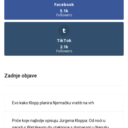
Facebook
5.1k
Followers
TikTok
2.1k
Followers
Zadnje objave
Evo kako Klopp planira Njemačku vratiti na vrh
Priče koje najbolje opisuju Jürgena Kloppa: Od noći u
garaži s Watzkeom do utakmice s domarom u Napulju