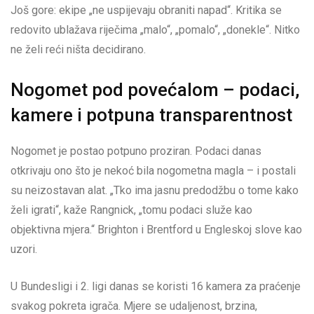
Još gore: ekipe „ne uspijevaju obraniti napad“. Kritika se
redovito ublažava riječima „malo“, „pomalo“, „donekle“. Nitko
ne želi reći ništa decidirano.
Nogomet pod povećalom – podaci,
kamere i potpuna transparentnost
Nogomet je postao potpuno proziran. Podaci danas
otkrivaju ono što je nekoć bila nogometna magla – i postali
su neizostavan alat. „Tko ima jasnu predodžbu o tome kako
želi igrati“, kaže Rangnick, „tomu podaci služe kao
objektivna mjera.“ Brighton i Brentford u Engleskoj slove kao
uzori.
U Bundesligi i 2. ligi danas se koristi 16 kamera za praćenje
svakog pokreta igrača. Mjere se udaljenost, brzina,