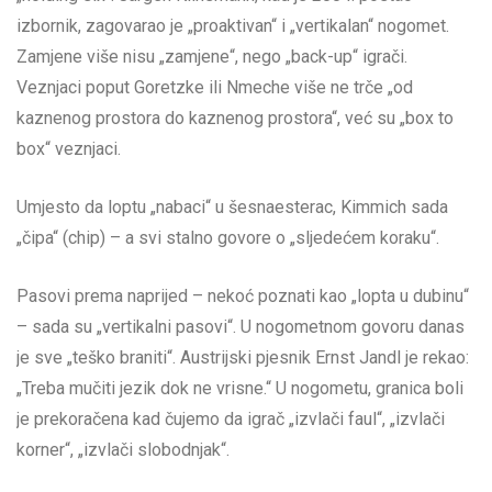
izbornik, zagovarao je „proaktivan“ i „vertikalan“ nogomet.
Zamjene više nisu „zamjene“, nego „back-up“ igrači.
Veznjaci poput Goretzke ili Nmeche više ne trče „od
kaznenog prostora do kaznenog prostora“, već su „box to
box“ veznjaci.
Umjesto da loptu „nabaci“ u šesnaesterac, Kimmich sada
„čipa“ (chip) – a svi stalno govore o „sljedećem koraku“.
Pasovi prema naprijed – nekoć poznati kao „lopta u dubinu“
– sada su „vertikalni pasovi“. U nogometnom govoru danas
je sve „teško braniti“. Austrijski pjesnik Ernst Jandl je rekao:
„Treba mučiti jezik dok ne vrisne.“ U nogometu, granica boli
je prekoračena kad čujemo da igrač „izvlači faul“, „izvlači
korner“, „izvlači slobodnjak“.