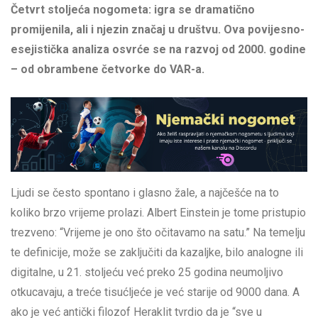
Četvrt stoljeća nogometa: igra se dramatično
promijenila, ali i njezin značaj u društvu. Ova povijesno-
esejistička analiza osvrće se na razvoj od 2000. godine
– od obrambene četvorke do VAR-a.
Ljudi se često spontano i glasno žale, a najčešće na to
koliko brzo vrijeme prolazi. Albert Einstein je tome pristupio
trezveno: “Vrijeme je ono što očitavamo na satu.” Na temelju
te definicije, može se zaključiti da kazaljke, bilo analogne ili
digitalne, u 21. stoljeću već preko 25 godina neumoljivo
otkucavaju, a treće tisućljeće je već starije od 9000 dana. A
ako je već antički filozof Heraklit tvrdio da je “sve u