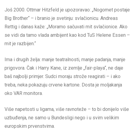
Još 2000. Ottmar Hitzfeld je upozoravao: „Nogomet postaje
Big Brother“ – i branio je svetinju: svlačionicu. Andreas
Rettig i danas kaže: „Moramo sačuvati mit svlačionice. Ako
se vidi da tamo vlada ambijent kao kod TuS Helene Essen –
mit je razbijen.“
Ima i drugih želja: manje teatralnosti, manje padanja, manje
prigovora. Čak i Harry Kane, iz zemlje „fair-playa“, ne daje
baš najbolji primjer. Sudci moraju strože reagirati – i ako
treba, neka pokazuju crvene kartone. Dosta je moljakanja
oko VAR monitora.
Više napetosti u ligama, više ravnoteže – to bi donijelo više
uzbuđenja, ne samo u Bundesligi nego i u svim velikim
europskim prvenstvima.