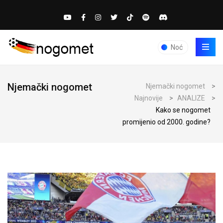
Noć
Njemački nogomet
Njemački nogomet
>
Najnovije
>
ANALIZE
>
Kako se nogomet
promijenio od 2000. godine?