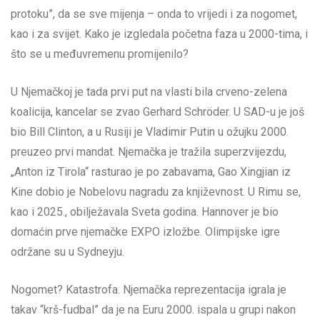
protoku”, da se sve mijenja – onda to vrijedi i za nogomet,
kao i za svijet. Kako je izgledala početna faza u 2000-tima, i
što se u međuvremenu promijenilo?
U Njemačkoj je tada prvi put na vlasti bila crveno-zelena
koalicija, kancelar se zvao Gerhard Schröder. U SAD-u je još
bio Bill Clinton, a u Rusiji je Vladimir Putin u ožujku 2000.
preuzeo prvi mandat. Njemačka je tražila superzvijezdu,
„Anton iz Tirola“ rasturao je po zabavama, Gao Xingjian iz
Kine dobio je Nobelovu nagradu za književnost. U Rimu se,
kao i 2025., obilježavala Sveta godina. Hannover je bio
domaćin prve njemačke EXPO izložbe. Olimpijske igre
održane su u Sydneyju.
Nogomet? Katastrofa. Njemačka reprezentacija igrala je
takav “krš-fudbal” da je na Euru 2000. ispala u grupi nakon