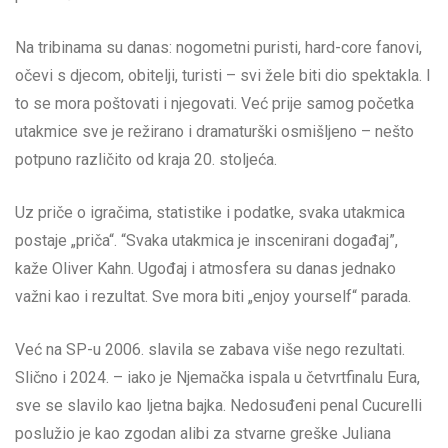
Na tribinama su danas: nogometni puristi, hard-core fanovi,
očevi s djecom, obitelji, turisti – svi žele biti dio spektakla. I
to se mora poštovati i njegovati. Već prije samog početka
utakmice sve je režirano i dramaturški osmišljeno – nešto
potpuno različito od kraja 20. stoljeća.
Uz priče o igračima, statistike i podatke, svaka utakmica
postaje „priča“. “Svaka utakmica je inscenirani događaj”,
kaže Oliver Kahn. Ugođaj i atmosfera su danas jednako
važni kao i rezultat. Sve mora biti „enjoy yourself“ parada.
Već na SP-u 2006. slavila se zabava više nego rezultati.
Slično i 2024. – iako je Njemačka ispala u četvrtfinalu Eura,
sve se slavilo kao ljetna bajka. Nedosuđeni penal Cucurelli
poslužio je kao zgodan alibi za stvarne greške Juliana