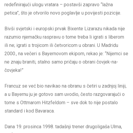
redefinirajući ulogu vratara – postavši zapravo “lažna
petica”, što je otvorilo novo poglavlje u povijesti pozicije.
Bivši svjetski i europski prvak Bixente Lizarazu nikada nije
razumio njemačku raspravu o tome treba li igrati s liberom
ili ne; igrati s trojicom ili četvoricom u obrani. U Madridu
2000., na večeri s Bayernovom ekipom, rekao je: “Nijemci se
ne znaju braniti, stalno samo pričaju o obrani čovjek-na-
čovjeka!”
Francuz se već bio navikao na obranu s četiri u zadnjoj liniji,
a u Bayernu ju je gotovo sam uvodio, često razgovarajući o
tome s Ottmarom Hitzfeldom – sve dok to nije postalo
standard i kod Bavaraca.
Dana 19. prosinca 1998. tadašnji trener drugoligaša Ulma,