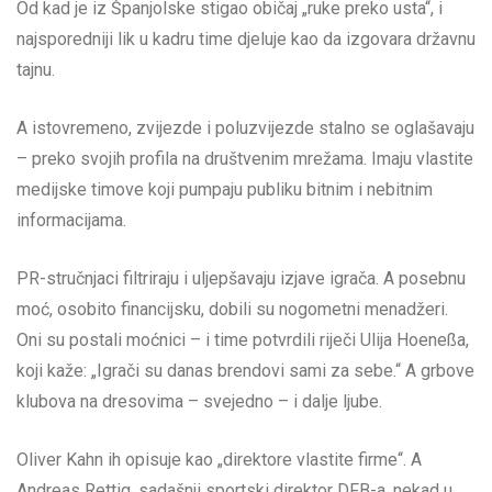
Od kad je iz Španjolske stigao običaj „ruke preko usta“, i
najsporedniji lik u kadru time djeluje kao da izgovara državnu
tajnu.
A istovremeno, zvijezde i poluzvijezde stalno se oglašavaju
– preko svojih profila na društvenim mrežama. Imaju vlastite
medijske timove koji pumpaju publiku bitnim i nebitnim
informacijama.
PR-stručnjaci filtriraju i uljepšavaju izjave igrača. A posebnu
moć, osobito financijsku, dobili su nogometni menadžeri.
Oni su postali moćnici – i time potvrdili riječi Ulija Hoeneßa,
koji kaže: „Igrači su danas brendovi sami za sebe.“ A grbove
klubova na dresovima – svejedno – i dalje ljube.
Oliver Kahn ih opisuje kao „direktore vlastite firme“. A
Andreas Rettig, sadašnji sportski direktor DFB-a, nekad u