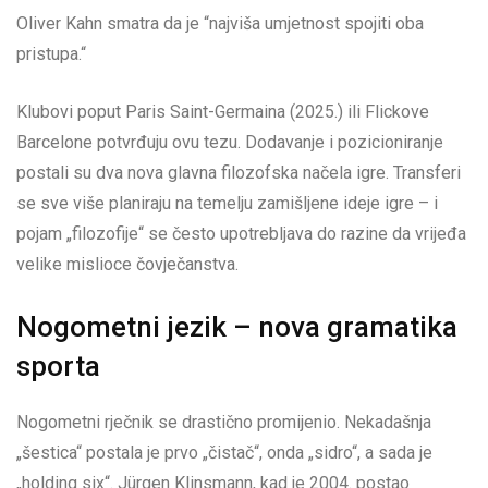
Oliver Kahn smatra da je “najviša umjetnost spojiti oba
pristupa.“
Klubovi poput Paris Saint-Germaina (2025.) ili Flickove
Barcelone potvrđuju ovu tezu. Dodavanje i pozicioniranje
postali su dva nova glavna filozofska načela igre. Transferi
se sve više planiraju na temelju zamišljene ideje igre – i
pojam „filozofije“ se često upotrebljava do razine da vrijeđa
velike mislioce čovječanstva.
Nogometni jezik – nova gramatika
sporta
Nogometni rječnik se drastično promijenio. Nekadašnja
„šestica“ postala je prvo „čistač“, onda „sidro“, a sada je
„holding six“. Jürgen Klinsmann, kad je 2004. postao