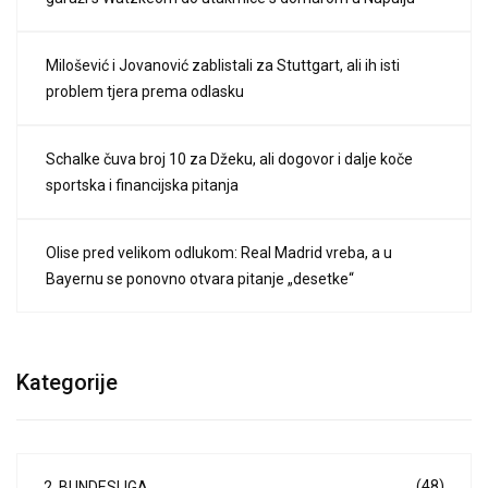
Milošević i Jovanović zablistali za Stuttgart, ali ih isti
problem tjera prema odlasku
Schalke čuva broj 10 za Džeku, ali dogovor i dalje koče
sportska i financijska pitanja
Olise pred velikom odlukom: Real Madrid vreba, a u
Bayernu se ponovno otvara pitanje „desetke“
Kategorije
(48)
2. BUNDESLIGA