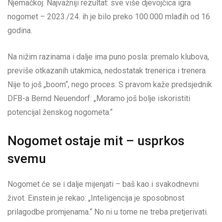
Njemačkoj. Najvažniji rezultat: sve više djevojčica igra
nogomet – 2023./24. ih je bilo preko 100.000 mlađih od 16
godina.
Na nižim razinama i dalje ima puno posla: premalo klubova,
previše otkazanih utakmica, nedostatak trenerica i trenera.
Nije to još „boom“, nego proces. S pravom kaže predsjednik
DFB-a Bernd Neuendorf: „Moramo još bolje iskoristiti
potencijal ženskog nogometa.“
Nogomet ostaje mit – usprkos
svemu
Nogomet će se i dalje mijenjati – baš kao i svakodnevni
život. Einstein je rekao: „Inteligencija je sposobnost
prilagodbe promjenama.“ No ni u tome ne treba pretjerivati.