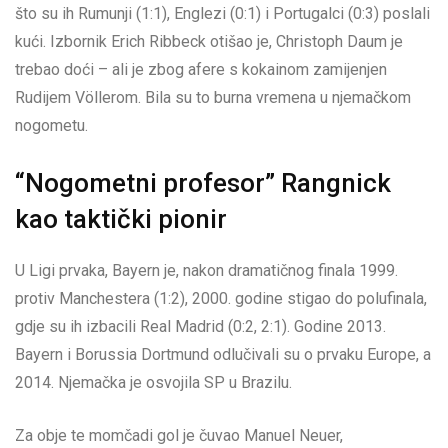
što su ih Rumunji (1:1), Englezi (0:1) i Portugalci (0:3) poslali
kući. Izbornik Erich Ribbeck otišao je, Christoph Daum je
trebao doći – ali je zbog afere s kokainom zamijenjen
Rudijem Völlerom. Bila su to burna vremena u njemačkom
nogometu.
“Nogometni profesor” Rangnick
kao taktički pionir
U Ligi prvaka, Bayern je, nakon dramatičnog finala 1999.
protiv Manchestera (1:2), 2000. godine stigao do polufinala,
gdje su ih izbacili Real Madrid (0:2, 2:1). Godine 2013.
Bayern i Borussia Dortmund odlučivali su o prvaku Europe, a
2014. Njemačka je osvojila SP u Brazilu.
Za obje te momčadi gol je čuvao Manuel Neuer,