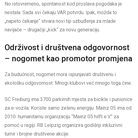
No istovremeno, spontanost kod proslava pogodaka je
nestala. Sada svi čekaju VAR potvrdu. Ipak, možda to
„napeto čekanje“ stvara novi tip uzbuđenja za mlade
navijače – drugačiji „kick“ za novu generaciju.
Održivost i društvena odgovornost
– nogomet kao promotor promjena
Za budućnost, nogomet mora ispunjavati društvenu i
ekološku odgovornost. Mnogi klubovi već mnogo toga čine.
SC Freiburg ima 3700 parkirnih mjesta za bicikle i punionice
za e-vozila. Koriste samo zelenu energiju. Mainz 05 ima od
2010. humanitarnu organizaciju “Mainz 05 hilft e.V.” za
pomoć u regiji. RB Leipzig organizira godišnji inkluzivni
turnir i brojne društvene akcije.