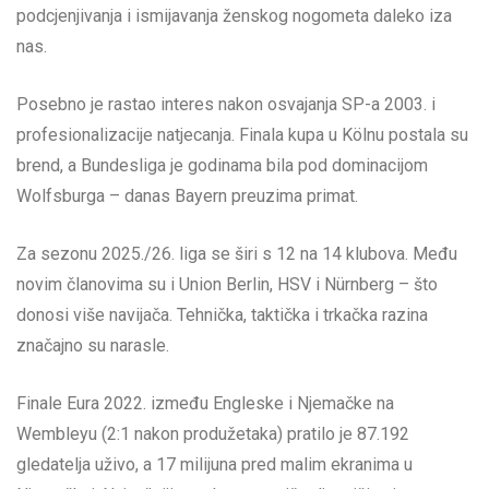
podcjenjivanja i ismijavanja ženskog nogometa daleko iza
nas.
Posebno je rastao interes nakon osvajanja SP-a 2003. i
profesionalizacije natjecanja. Finala kupa u Kölnu postala su
brend, a Bundesliga je godinama bila pod dominacijom
Wolfsburga – danas Bayern preuzima primat.
Za sezonu 2025./26. liga se širi s 12 na 14 klubova. Među
novim članovima su i Union Berlin, HSV i Nürnberg – što
donosi više navijača. Tehnička, taktička i trkačka razina
značajno su narasle.
Finale Eura 2022. između Engleske i Njemačke na
Wembleyu (2:1 nakon produžetaka) pratilo je 87.192
gledatelja uživo, a 17 milijuna pred malim ekranima u