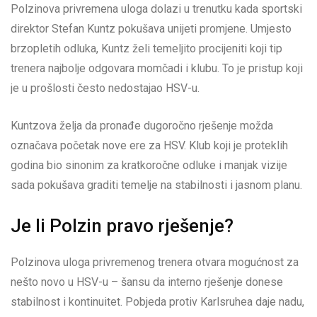
Polzinova privremena uloga dolazi u trenutku kada sportski
direktor Stefan Kuntz pokušava unijeti promjene. Umjesto
brzopletih odluka, Kuntz želi temeljito procijeniti koji tip
trenera najbolje odgovara momčadi i klubu. To je pristup koji
je u prošlosti često nedostajao HSV-u.
Kuntzova želja da pronađe dugoročno rješenje možda
označava početak nove ere za HSV. Klub koji je proteklih
godina bio sinonim za kratkoročne odluke i manjak vizije
sada pokušava graditi temelje na stabilnosti i jasnom planu.
Je li Polzin pravo rješenje?
Polzinova uloga privremenog trenera otvara mogućnost za
nešto novo u HSV-u – šansu da interno rješenje donese
stabilnost i kontinuitet. Pobjeda protiv Karlsruhea daje nadu,