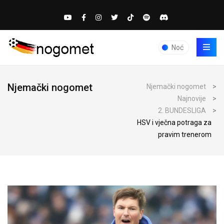
Noć
Njemački nogomet
Njemački nogomet
>
Najnovije
>
2. BUNDESLIGA
>
HSV i vječna potraga za
pravim trenerom