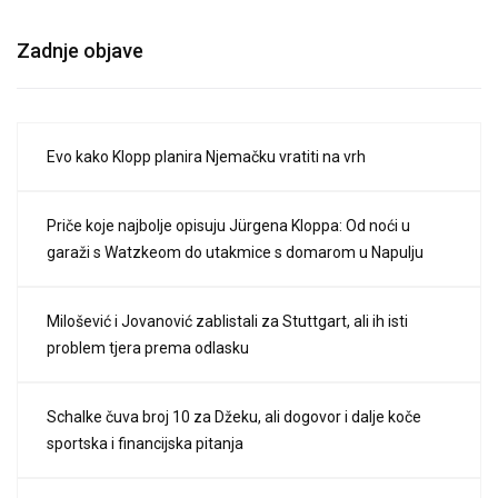
Zadnje objave
Evo kako Klopp planira Njemačku vratiti na vrh
Priče koje najbolje opisuju Jürgena Kloppa: Od noći u
garaži s Watzkeom do utakmice s domarom u Napulju
Milošević i Jovanović zablistali za Stuttgart, ali ih isti
problem tjera prema odlasku
Schalke čuva broj 10 za Džeku, ali dogovor i dalje koče
sportska i financijska pitanja