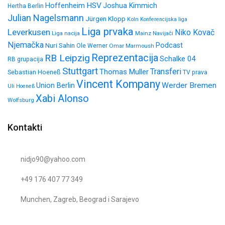
HSV
Hoffenheim
Joshua Kimmich
Hertha Berlin
Julian Nagelsmann
Jürgen Klopp
Koln
Konferencijska liga
Liga prvaka
Leverkusen
Niko Kovač
Liga nacija
Mainz
Navijači
Njemačka
Nuri Sahin
Podcast
Ole Werner
Omar Marmoush
Reprezentacija
RB Leipzig
Schalke 04
RB grupacija
Stuttgart
Transferi
Thomas Muller
Sebastian Hoeneß
TV prava
Vincent Kompany
Werder Bremen
Union Berlin
Uli Hoeneß
Xabi Alonso
Wolfsburg
Kontakti
nidjo90@yahoo.com
+49 176 407 77 349
Munchen, Zagreb, Beograd i Sarajevo