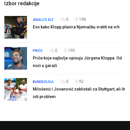
Izbor redakcije
0
198
ANALIZE
ELF
Evo kako Klopp planira Njemačku vratiti na vrh
0
190
PRIČE
Priče koje najbolje opisuju Jürgena Kloppa: Od
noći u garaži
0
92
BUNDESLIGA
Milošević i Jovanović zablistali za Stuttgart, ali ih
isti problem